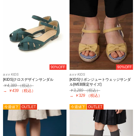
90%OFF
90%OFF
a.v.v KIDS
a.v.v KIDS
[KIDS]クロスデザインサンダル
[KIDS]リボンジュートウェッジサンダ
ル[WEB限定サイズ]
￥4,389
（税込）
￥3,289
（税込）
→
￥439
（税込）
→
￥329
（税込）
今週値下
OUTLET
今週値下
OUTLET