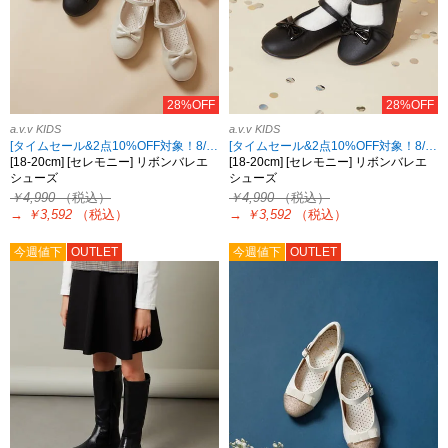
28%OFF
28%OFF
a.v.v KIDS
a.v.v KIDS
[タイムセール&2点10%OFF対象！8/17 8:59まで]
[タイムセール&2点10%OFF対象！8/17 8:59まで]
[18-20cm] [セレモニー] リボンバレエ
[18-20cm] [セレモニー] リボンバレエ
シューズ
シューズ
￥4,990
（税込）
￥4,990
（税込）
→
￥3,592
（税込）
→
￥3,592
（税込）
今週値下
OUTLET
今週値下
OUTLET