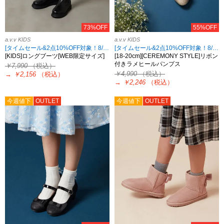
73%OFF
55%OFF
a.v.v KIDS
a.v.v KIDS
[タイムセール&2点10%OFF対象！8/17 8:59まで]
[タイムセール&2点10%OFF対象！8/17 8:59まで]
[KIDS]ロングブーツ[WEB限定サイズ]
[18-20cm][CEREMONY STYLE]リボン
付きラメヒールパンプス
￥7,990
（税込）
￥4,990
（税込）
→
￥2,156
（税込）
→
￥2,246
（税込）
今週値下
OUTLET
今週値下
OUTLET