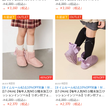
￥4,389
（税込）
￥4,389
（税込）
→
￥3,160
（税込）
→
￥3,160
（税込）
今週値下
OUTLET
今週値下
OUTLET
46%OFF
46%OFF
a.v.v KIDS
a.v.v KIDS
[タイムセール&2点10%OFF対象！8/17 8:59まで]
[タイムセール&2点10%OFF対象！8/17 8:59まで]
[17-24cm]【毎年人気NO.1/撥水加工/ク
[17-24cm]【毎年人気NO.1/撥水加工/ク
ッションインソール】リボン付フェ…
ッションインソール】リボン付フェ…
￥4,389
（税込）
￥4,389
（税込）
→
￥2,370
（税込）
→
￥2,370
（税込）