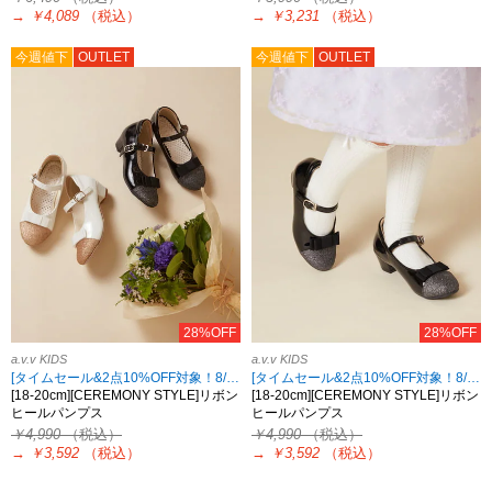
→
￥4,089
（税込）
→
￥3,231
（税込）
今週値下
OUTLET
今週値下
OUTLET
28%OFF
28%OFF
a.v.v KIDS
a.v.v KIDS
[タイムセール&2点10%OFF対象！8/17 8:59まで]
[タイムセール&2点10%OFF対象！8/17 8:59まで]
[18-20cm][CEREMONY STYLE]リボン
[18-20cm][CEREMONY STYLE]リボン
ヒールパンプス
ヒールパンプス
￥4,990
（税込）
￥4,990
（税込）
→
￥3,592
（税込）
→
￥3,592
（税込）