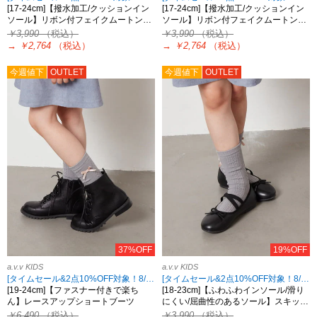
[17-24cm]【撥水加工/クッションイン
[17-24cm]【撥水加工/クッションイン
ソール】リボン付フェイクムートン…
ソール】リボン付フェイクムートン…
￥3,990
（税込）
￥3,990
（税込）
→
￥2,764
（税込）
→
￥2,764
（税込）
今週値下
OUTLET
今週値下
OUTLET
37%OFF
19%OFF
a.v.v KIDS
a.v.v KIDS
[タイムセール&2点10%OFF対象！8/17 8:59まで]
[タイムセール&2点10%OFF対象！8/17 8:59まで]
[19-24cm]【ファスナー付きで楽ち
[18-23cm]【ふわふわインソール/滑り
ん】レースアップショートブーツ
にくい/屈曲性のあるソール】スキッ…
￥6,490
（税込）
￥3,990
（税込）