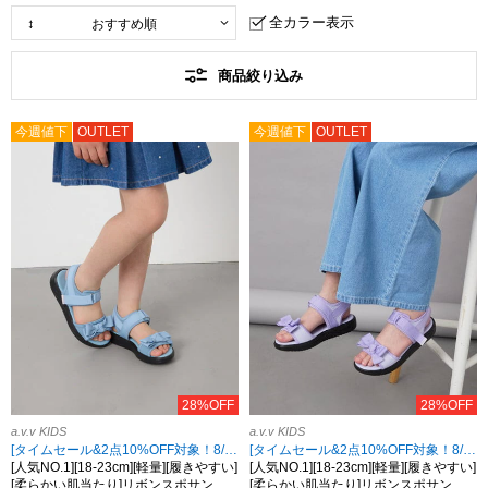
全カラー表示
商品絞り込み
今週値下
OUTLET
今週値下
OUTLET
28%OFF
28%OFF
a.v.v KIDS
a.v.v KIDS
[タイムセール&2点10%OFF対象！8/17 8:59まで]
[タイムセール&2点10%OFF対象！8/17 8:59まで]
[人気NO.1][18-23cm][軽量][履きやすい]
[人気NO.1][18-23cm][軽量][履きやすい]
[柔らかい肌当たり]リボンスポサン
[柔らかい肌当たり]リボンスポサン