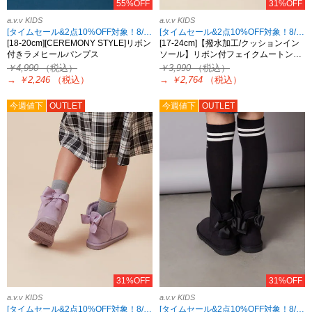
55%OFF
31%OFF
a.v.v KIDS
a.v.v KIDS
[タイムセール&2点10%OFF対象！8/17 8:59まで]
[タイムセール&2点10%OFF対象！8/17 8:59まで]
[18-20cm][CEREMONY STYLE]リボン
[17-24cm]【撥水加工/クッションイン
付きラメヒールパンプス
ソール】リボン付フェイクムートン…
￥4,990
（税込）
￥3,990
（税込）
→
￥2,246
（税込）
→
￥2,764
（税込）
今週値下
OUTLET
今週値下
OUTLET
31%OFF
31%OFF
a.v.v KIDS
a.v.v KIDS
[タイムセール&2点10%OFF対象！8/17 8:59まで]
[タイムセール&2点10%OFF対象！8/17 8:59まで]