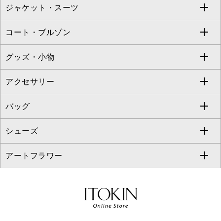
ジャケット・スーツ
ニット・セーター
ドレス
フルレングスパンツ
すべてのスカート
ZAPA
コート・ブルゾン
カーディガン
チュニック
クロップド・半端丈パンツ
ロング・マキシ丈スカート
すべてのジャケット・スーツ
TONEA
グッズ・小物
アンサンブルセット
ジャンパースカート
ガウチョ・ワイドパンツ
ひざ丈スカート
テーラードジャケット
すべてのコート・ブルゾン
al'aise modulation
アクセサリー
ベスト・ジレ
その他のワンピース・ドレス
ハーフ・ショート丈パンツ
ミモレ丈スカート
ノーカラージャケット
トレンチコート
すべてのグッズ・小物
GEORGES RECH
バッグ
パーカー
サロペット・オールインワン
ショート・ミニ丈スカート
セットアップ
ピーコート
マスク
すべてのアクセサリー
GIANNI LO GIUDICE
シューズ
タンクトップ・キャミソール
その他のパンツ
その他のスカート
セットアップジャケット
ダッフルコート
ストール・マフラー・スヌード
ネックレス
すべてのバッグ
CHRISTIAN AUJARD
アートフラワー
スウェット・ジャージー
セットアップパンツ
チェスターコート
ベルト・サスペンダー
ピアス・イヤリング
トートバッグ
すべてのシューズ
CHRISTIAN AUJARD Lサイズ
その他のトップス
セットアップスカート
モッズコート
帽子
ブレスレット・バングル
ショルダーバッグ
パンプス
すべてのアートフラワー
eur3
セットアップワンピース
ステンカラーコート
ヘアアクセサリー
ブローチ・コサージュ
ボストンバッグ
スニーカー
ローズ
Maison de CINQ