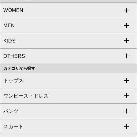
WOMEN
MEN
a.v.v
KIDS
MICHEL KLEIN
a.v.v
OTHERS
MK MICHEL KLEIN
MICHEL KLEIN HOMME
a.v.v
カテゴリから探す
OFUON le MK
MK MICHEL KLEIN HOMME
MK MICHEL KLEIN BAG
トップス
Sybilla
EMILIO ROBBA
ワンピース・ドレス
すべてのトップス
S sybilla
BUYERS SELECT
パンツ
カットソー・Tシャツ
すべてのワンピース・ドレス
Jocomomola
スカート
ブラウス・シャツ
ワンピース
すべてのパンツ
TARA JARMON