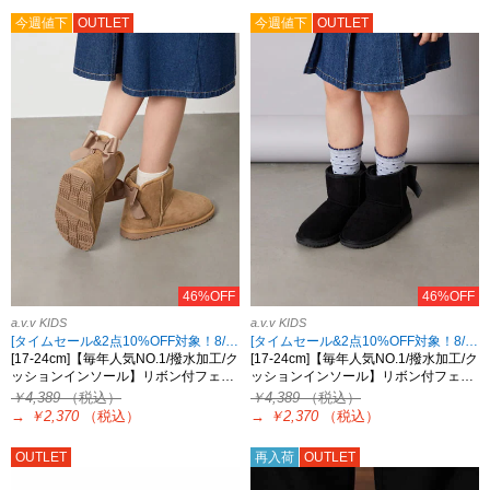
今週値下
OUTLET
今週値下
OUTLET
46%OFF
46%OFF
a.v.v KIDS
a.v.v KIDS
[タイムセール&2点10%OFF対象！8/17 8:59まで]
[タイムセール&2点10%OFF対象！8/17 8:59まで]
[17-24cm]【毎年人気NO.1/撥水加工/ク
[17-24cm]【毎年人気NO.1/撥水加工/ク
ッションインソール】リボン付フェ…
ッションインソール】リボン付フェ…
￥4,389
（税込）
￥4,389
（税込）
→
￥2,370
（税込）
→
￥2,370
（税込）
OUTLET
再入荷
OUTLET