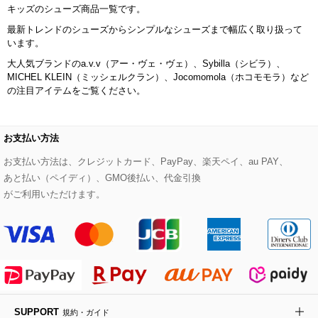
キッズのシューズ商品一覧です。
その他のジャケット・スーツ
ノーカラーコート
財布・名刺入れ・ケース
その他のアクセサリー
クラッチバッグ
ブーツ・ブーティー
オーキッド・胡蝶蘭
MK MICHEL KLEIN BAG
最新トレンドのシューズからシンプルなシューズまで幅広く取り扱って
います。
ライダースジャケット
ハンカチ・バンダナ
バックパック・リュック
フラットシューズ
カサブランカ・カラー
HIROKO KOSHINO
大人気ブランドのa.v.v（アー・ヴェ・ヴェ）、Sybilla（シビラ）、
MICHEL KLEIN（ミッシェルクラン）、Jocomomola（ホコモモラ）など
デニムジャケット
手袋
ボディバッグ・メッセンジャーバッグ
ローファー
ラナンキュラス
の注目アイテムをご覧ください。
re:edition project 165
ダウンジャケット・コート
チャーム・ストラップ
トラベルバッグ
ドレスシューズ
ポプリアレンジ＆フレグランス
HIROKO BIS
お支払い方法
その他のコート・ブルゾン
ネクタイ
ビジネスバッグ
サンダル・ミュール
グリーン
お支払い方法は、クレジットカード、PayPay、楽天ペイ、au PAY、
HIROKO BIS GRANDE
あと払い（ペイディ）、GMO後払い、代金引換
ポーチ
その他のバッグ
その他のシューズ
その他のアートフラワー
がご利用いただけます。
傘・日傘
アイウェア
レッグウェア
SUPPORT
規約・ガイド