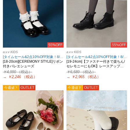
55%OFF
55%OFF
a.v.v KIDS
a.v.v KIDS
[タイムセール&2点10%OFF対象！8/17 8:59まで]
[タイムセール&2点10%OFF対象！8/17 8:59まで]
[18-20cm][CEREMONY STYLE]リボン
[19-24cm]【ファスナー付きで楽ちん/
付きバレエシューズ
セレモニーにもOK】レースアップ…
￥4,990
（税込）
￥6,589
（税込）
→
￥2,246
（税込）
→
￥2,965
（税込）
今週値下
OUTLET
今週値下
OUTLET