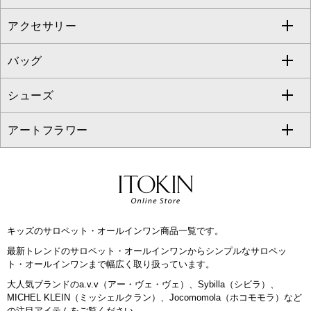
al'aise modulation
アクセサリー
ベスト・ジレ
その他のワンピース・ドレス
ハーフ・ショート丈パンツ
ミモレ丈スカート
ノーカラージャケット
トレンチコート
すべてのグッズ・小物
GEORGES RECH
バッグ
パーカー
サロペット・オールインワン
ショート・ミニ丈スカート
セットアップ
ピーコート
マスク
すべてのアクセサリー
GIANNI LO GIUDICE
シューズ
タンクトップ・キャミソール
その他のパンツ
その他のスカート
セットアップジャケット
ダッフルコート
ストール・マフラー・スヌード
ネックレス
すべてのバッグ
CHRISTIAN AUJARD
アートフラワー
スウェット・ジャージー
セットアップパンツ
チェスターコート
ベルト・サスペンダー
ピアス・イヤリング
トートバッグ
すべてのシューズ
CHRISTIAN AUJARD Lサイズ
その他のトップス
セットアップスカート
モッズコート
帽子
ブレスレット・バングル
ショルダーバッグ
パンプス
すべてのアートフラワー
eur3
セットアップワンピース
ステンカラーコート
ヘアアクセサリー
ブローチ・コサージュ
ボストンバッグ
スニーカー
ローズ
Maison de CINQ
キッズのサロペット・オールインワン商品一覧です。
その他のジャケット・スーツ
ノーカラーコート
財布・名刺入れ・ケース
その他のアクセサリー
クラッチバッグ
ブーツ・ブーティー
オーキッド・胡蝶蘭
MK MICHEL KLEIN BAG
最新トレンドのサロペット・オールインワンからシンプルなサロペッ
ト・オールインワンまで幅広く取り扱っています。
ライダースジャケット
ハンカチ・バンダナ
バックパック・リュック
フラットシューズ
カサブランカ・カラー
HIROKO KOSHINO
大人気ブランドのa.v.v（アー・ヴェ・ヴェ）、Sybilla（シビラ）、
MICHEL KLEIN（ミッシェルクラン）、Jocomomola（ホコモモラ）など
デニムジャケット
手袋
ボディバッグ・メッセンジャーバッグ
ローファー
ラナンキュラス
の注目アイテムをご覧ください。