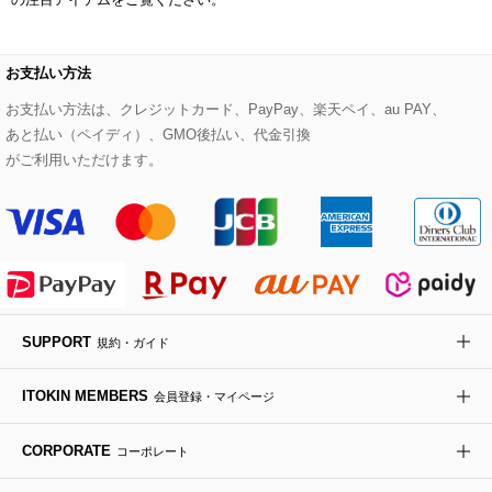
re:edition project 165
ダウンジャケット・コート
チャーム・ストラップ
トラベルバッグ
ドレスシューズ
ポプリアレンジ＆フレグランス
HIROKO BIS
お支払い方法
その他のコート・ブルゾン
ネクタイ
ビジネスバッグ
サンダル・ミュール
グリーン
お支払い方法は、クレジットカード、PayPay、楽天ペイ、au PAY、
HIROKO BIS GRANDE
あと払い（ペイディ）、GMO後払い、代金引換
ポーチ
その他のバッグ
その他のシューズ
その他のアートフラワー
がご利用いただけます。
傘・日傘
アイウェア
レッグウェア
SUPPORT
規約・ガイド
時計
ITOKIN MEMBERS
会員登録・マイページ
その他のグッズ・小物
CORPORATE
コーポレート