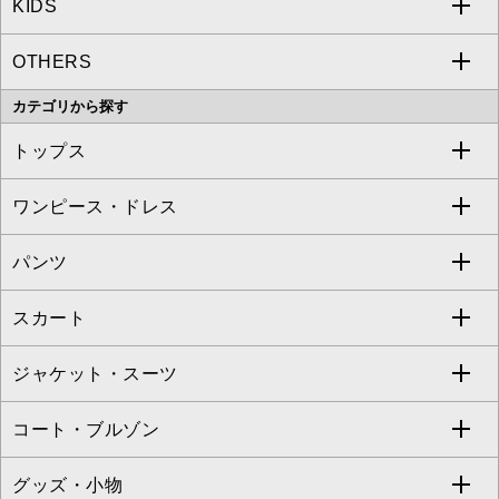
KIDS
MICHEL KLEIN
a.v.v
OTHERS
MK MICHEL KLEIN
MICHEL KLEIN HOMME
a.v.v
カテゴリから探す
OFUON le MK
MK MICHEL KLEIN HOMME
MK MICHEL KLEIN BAG
トップス
Sybilla
EMILIO ROBBA
ワンピース・ドレス
すべてのトップス
S sybilla
BUYERS SELECT
パンツ
カットソー・Tシャツ
すべてのワンピース・ドレス
Jocomomola
スカート
ブラウス・シャツ
ワンピース
すべてのパンツ
TARA JARMON
ジャケット・スーツ
ニット・セーター
ドレス
フルレングスパンツ
すべてのスカート
ZAPA
コート・ブルゾン
カーディガン
チュニック
クロップド・半端丈パンツ
ロング・マキシ丈スカート
すべてのジャケット・スーツ
TONEA
グッズ・小物
アンサンブルセット
ジャンパースカート
ガウチョ・ワイドパンツ
ひざ丈スカート
テーラードジャケット
すべてのコート・ブルゾン