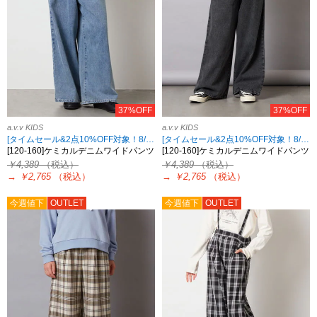
37%OFF
37%OFF
a.v.v KIDS
a.v.v KIDS
[タイムセール&2点10%OFF対象！8/17 8:59まで]
[タイムセール&2点10%OFF対象！8/17 8:59まで]
[120-160]ケミカルデニムワイドパンツ
[120-160]ケミカルデニムワイドパンツ
￥4,389
（税込）
￥4,389
（税込）
→
￥2,765
（税込）
→
￥2,765
（税込）
今週値下
OUTLET
今週値下
OUTLET