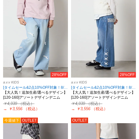
28%OFF
28%OFF
a.v.v KIDS
a.v.v KIDS
[タイムセール&2点10%OFF対象！8/17 8:59まで]
[タイムセール&2点10%OFF対象！8/17 8:59まで]
【大人気！追加生産/選べるデザイン】
【大人気！追加生産/選べるデザイン】
[120-160]アソートデザインデニム
[120-160]アソートデザインデニム
￥4,939
（税込）
￥4,939
（税込）
→
￥3,556
（税込）
→
￥3,556
（税込）
今週値下
OUTLET
OUTLET