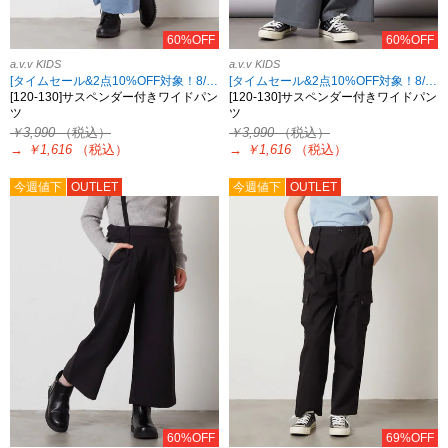
60%OFF
60%OFF
a.v.v KIDS
a.v.v KIDS
[タイムセール&2点10%OFF対象！8/17 8:59まで]
[タイムセール&2点10%OFF対象！8/17 8:59まで]
[120-130]サスペンダー付きワイドパン
[120-130]サスペンダー付きワイドパン
ツ
ツ
￥3,990
（税込）
￥3,990
（税込）
→
￥1,616
（税込）
→
￥1,616
（税込）
今週値下
OUTLET
今週値下
OUTLET
60%OFF
69%OFF