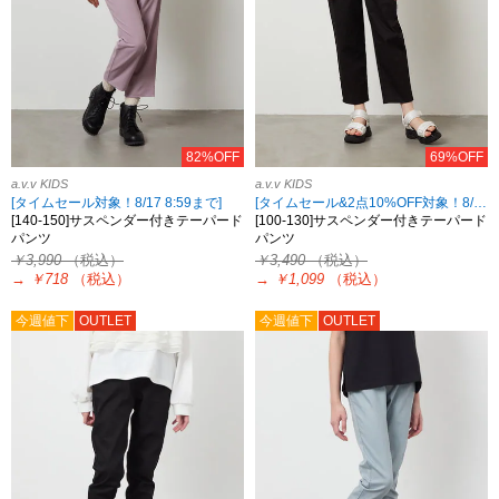
82%OFF
69%OFF
a.v.v KIDS
a.v.v KIDS
[タイムセール対象！8/17 8:59まで]
[タイムセール&2点10%OFF対象！8/17 8:59まで]
[140-150]サスペンダー付きテーパード
[100-130]サスペンダー付きテーパード
パンツ
パンツ
￥3,990
（税込）
￥3,490
（税込）
→
￥718
（税込）
→
￥1,099
（税込）
今週値下
OUTLET
今週値下
OUTLET