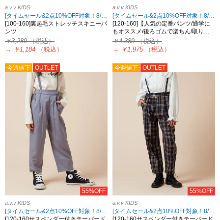
a.v.v KIDS
a.v.v KIDS
[タイムセール&2点10%OFF対象！8/17 8:59まで]
[タイムセール&2点10%OFF対象！8/17 8:59まで]
[100-160]裏起毛ストレッチスキニーパ
[120-160]【人気の定番パンツ/通学に
ンツ
もオススメ/後ろゴムで楽ちん/取り…
￥3,289
（税込）
￥4,389
（税込）
→
￥1,184
（税込）
→
￥1,975
（税込）
今週値下
OUTLET
今週値下
OUTLET
55%OFF
55%OFF
a.v.v KIDS
a.v.v KIDS
[タイムセール&2点10%OFF対象！8/17 8:59まで]
[タイムセール&2点10%OFF対象！8/17 8:59まで]
[120-160サスペンダー付きテーパード
[120-160サスペンダー付きテーパード