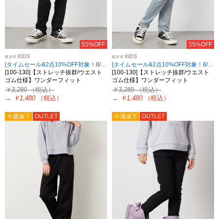
55%OFF
55%OFF
a.v.v KIDS
a.v.v KIDS
[タイムセール&2点10%OFF対象！8/17 8:59まで]
[タイムセール&2点10%OFF対象！8/17 8:59まで]
[100-130]【ストレッチ抜群/ウエスト
[100-130]【ストレッチ抜群/ウエスト
ゴム仕様】ワンダーフィット
ゴム仕様】ワンダーフィット
￥3,289
（税込）
￥3,289
（税込）
→
￥1,480
（税込）
→
￥1,480
（税込）
今週値下
OUTLET
今週値下
OUTLET