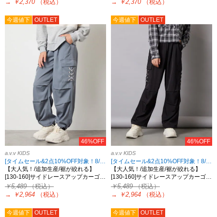
→
￥2,370
（税込）
→
￥2,370
（税込）
今週値下
OUTLET
今週値下
OUTLET
46%OFF
46%OFF
a.v.v KIDS
a.v.v KIDS
[タイムセール&2点10%OFF対象！8/17 8:59まで]
[タイムセール&2点10%OFF対象！8/17 8:59まで]
【大人気！/追加生産/裾が絞れる】
【大人気！/追加生産/裾が絞れる】
[130-160]サイドレースアップカーゴ…
[130-160]サイドレースアップカーゴ…
￥5,489
（税込）
￥5,489
（税込）
→
￥2,964
（税込）
→
￥2,964
（税込）
今週値下
OUTLET
今週値下
OUTLET