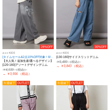
28%OFF
30%OFF
a.v.v KIDS
a.v.v KIDS
[タイムセール&2点10%OFF対象！8/17 8:59まで]
[130-160]サイドスリットデニム
【大人気！追加生産/選べるデザイン】
￥5,489
（税込）
[120-160]アソートデザインデニム
→
￥3,843
（税込）
￥4,939
（税込）
→
￥3,556
（税込）
今週値下
OUTLET
今週値下
OUTLET