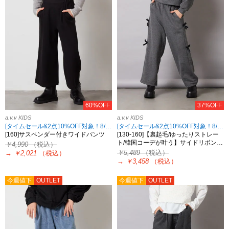
60%OFF
37%OFF
a.v.v KIDS
a.v.v KIDS
[タイムセール&2点10%OFF対象！8/17 8:59まで]
[タイムセール&2点10%OFF対象！8/17 8:59まで]
[160]サスペンダー付きワイドパンツ
[130-160]【裏起毛/ゆったりストレー
ト/韓国コーデが叶う】サイドリボン…
￥4,990
（税込）
￥5,489
（税込）
→
￥2,021
（税込）
→
￥3,458
（税込）
今週値下
OUTLET
今週値下
OUTLET