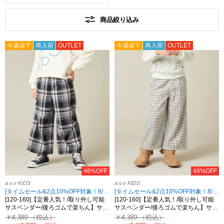
商品絞り込み
今週値下
再入荷
OUTLET
今週値下
再入荷
OUTLET
46%OFF
46%OFF
a.v.v KIDS
a.v.v KIDS
[タイムセール&2点10%OFF対象！8/17 8:59まで]
[タイムセール&2点10%OFF対象！8/17 8:59まで]
[120-160]【定番人気！/取り外し可能
[120-160]【定番人気！/取り外し可能
サスペンダー/後ろゴムで楽ちん】サ…
サスペンダー/後ろゴムで楽ちん】サ…
￥4,389
（税込）
￥4,389
（税込）