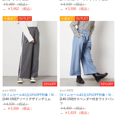
￥5,489
（税込）
￥4,939
（税込）
→
￥3,952
（税込）
→
￥3,556
（税込）
今週値下
OUTLET
今週値下
OUTLET
28%OFF
59%OFF
a.v.v KIDS
a.v.v KIDS
[タイムセール&2点10%OFF対象！8/17 8:59まで]
[タイムセール&2点10%OFF対象！8/17 8:59まで]
[140-150]アソートデザインデニム
[140-150]サスペンダー付きワイドパン
ツ
￥4,939
（税込）
￥4,490
（税込）
→
￥3,556
（税込）
→
￥1,819
（税込）