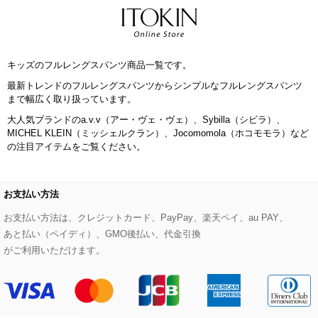
eur3
セットアップワンピース
ステンカラーコート
ヘアアクセサリー
ブローチ・コサージュ
ボストンバッグ
スニーカー
ローズ
Maison de CINQ
キッズのフルレングスパンツ商品一覧です。
その他のジャケット・スーツ
ノーカラーコート
財布・名刺入れ・ケース
その他のアクセサリー
クラッチバッグ
ブーツ・ブーティー
オーキッド・胡蝶蘭
MK MICHEL KLEIN BAG
最新トレンドのフルレングスパンツからシンプルなフルレングスパンツ
まで幅広く取り扱っています。
ライダースジャケット
ハンカチ・バンダナ
バックパック・リュック
フラットシューズ
カサブランカ・カラー
HIROKO KOSHINO
大人気ブランドのa.v.v（アー・ヴェ・ヴェ）、Sybilla（シビラ）、
MICHEL KLEIN（ミッシェルクラン）、Jocomomola（ホコモモラ）など
デニムジャケット
手袋
ボディバッグ・メッセンジャーバッグ
ローファー
ラナンキュラス
の注目アイテムをご覧ください。
re:edition project 165
ダウンジャケット・コート
チャーム・ストラップ
トラベルバッグ
ドレスシューズ
ポプリアレンジ＆フレグランス
HIROKO BIS
お支払い方法
その他のコート・ブルゾン
ネクタイ
ビジネスバッグ
サンダル・ミュール
グリーン
お支払い方法は、クレジットカード、PayPay、楽天ペイ、au PAY、
HIROKO BIS GRANDE
あと払い（ペイディ）、GMO後払い、代金引換
ポーチ
その他のバッグ
その他のシューズ
その他のアートフラワー
がご利用いただけます。
傘・日傘
アイウェア