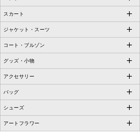
Jocomomola
スカート
ブラウス・シャツ
ワンピース
すべてのパンツ
TARA JARMON
ジャケット・スーツ
ニット・セーター
ドレス
フルレングスパンツ
すべてのスカート
ZAPA
コート・ブルゾン
カーディガン
チュニック
クロップド・半端丈パンツ
ロング・マキシ丈スカート
すべてのジャケット・スーツ
TONEA
グッズ・小物
アンサンブルセット
ジャンパースカート
ガウチョ・ワイドパンツ
ひざ丈スカート
テーラードジャケット
すべてのコート・ブルゾン
al'aise modulation
アクセサリー
ベスト・ジレ
その他のワンピース・ドレス
ハーフ・ショート丈パンツ
ミモレ丈スカート
ノーカラージャケット
トレンチコート
すべてのグッズ・小物
GEORGES RECH
バッグ
パーカー
サロペット・オールインワン
ショート・ミニ丈スカート
セットアップ
ピーコート
マスク
すべてのアクセサリー
GIANNI LO GIUDICE
シューズ
タンクトップ・キャミソール
その他のパンツ
その他のスカート
セットアップジャケット
ダッフルコート
ストール・マフラー・スヌード
ネックレス
すべてのバッグ
CHRISTIAN AUJARD
アートフラワー
スウェット・ジャージー
セットアップパンツ
チェスターコート
ベルト・サスペンダー
ピアス・イヤリング
トートバッグ
すべてのシューズ
CHRISTIAN AUJARD Lサイズ
その他のトップス
セットアップスカート
モッズコート
帽子
ブレスレット・バングル
ショルダーバッグ
パンプス
すべてのアートフラワー