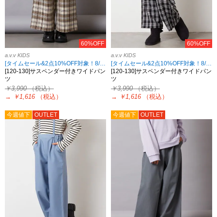
60%OFF
60%OFF
a.v.v KIDS
a.v.v KIDS
[タイムセール&2点10%OFF対象！8/17 8:59まで]
[タイムセール&2点10%OFF対象！8/17 8:59まで]
[120-130]サスペンダー付きワイドパン
[120-130]サスペンダー付きワイドパン
ツ
ツ
￥3,990
（税込）
￥3,990
（税込）
→
￥1,616
（税込）
→
￥1,616
（税込）
今週値下
OUTLET
今週値下
OUTLET