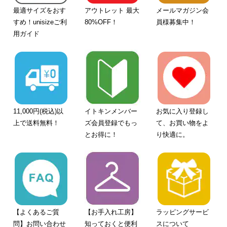
最適サイズをおす
アウトレット 最大
メールマガジン会
すめ！unisizeご利
80%OFF！
員様募集中！
用ガイド
11,000円(税込)以
イトキンメンバー
お気に入り登録し
上で送料無料！
ズ会員登録でもっ
て、お買い物をよ
とお得に！
り快適に。
【よくあるご質
【お手入れ工房】
ラッピングサービ
問】お問い合わせ
知っておくと便利
スについて