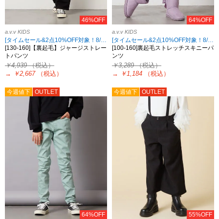
46%OFF
64%OFF
a.v.v KIDS
a.v.v KIDS
[タイムセール&2点10%OFF対象！8/17 8:59まで]
[タイムセール&2点10%OFF対象！8/17 8:59まで]
[130-160]【裏起毛】ジャージストレー
[100-160]裏起毛ストレッチスキニーパ
トパンツ
ンツ
￥4,939
（税込）
￥3,289
（税込）
→
￥2,667
（税込）
→
￥1,184
（税込）
今週値下
OUTLET
今週値下
OUTLET
64%OFF
55%OFF