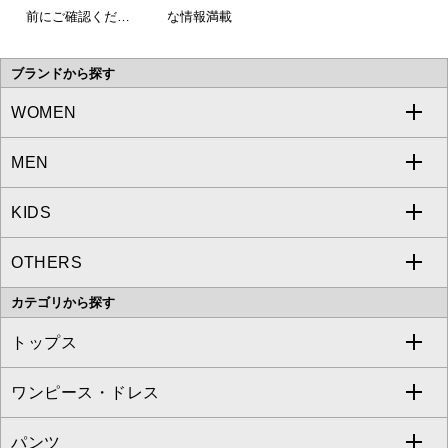
前にご確認くださ
な情報満載
い。
ブランドから探す
WOMEN
MEN
a.v.v
KIDS
MICHEL KLEIN
a.v.v
OTHERS
MK MICHEL KLEIN
MICHEL KLEIN HOMME
a.v.v
カテゴリから探す
OFUON le MK
MK MICHEL KLEIN HOMME
MK MICHEL KLEIN BAG
トップス
Sybilla
EMILIO ROBBA
ワンピース・ドレス
すべてのトップス
S sybilla
BUYERS SELECT
パンツ
カットソー・Tシャツ
すべてのワンピース・ドレス