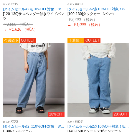
a.v.v KIDS
a.v.v KIDS
[タイムセール&2点10%OFF対象！8/17 8:59まで]
[タイムセール&2点10%OFF対象！8/17 8:59まで]
[120-130]サスペンダー付きワイドパン
[100-130]タックカーゴパンツ
ツ
￥3,490
（税込）
￥3,990
（税込）
→
￥1,099
（税込）
→
￥1,616
（税込）
今週値下
OUTLET
今週値下
OUTLET
28%OFF
28%OFF
a.v.v KIDS
a.v.v KIDS
[タイムセール&2点10%OFF対象！8/17 8:59まで]
[タイムセール&2点10%OFF対象！8/17 8:59まで]
[130]バレルデニム
[140-150]アソートデザインデニム