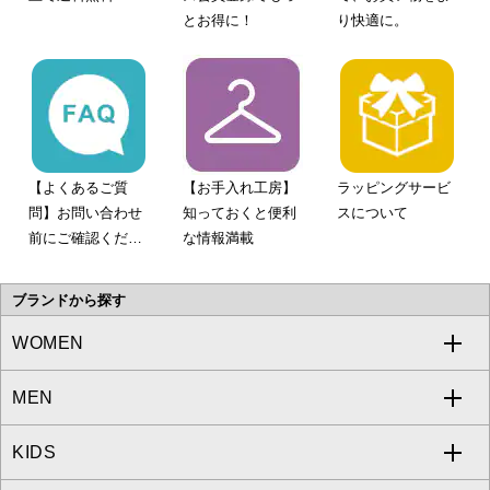
とお得に！
り快適に。
【よくあるご質
【お手入れ工房】
ラッピングサービ
問】お問い合わせ
知っておくと便利
スについて
前にご確認くださ
な情報満載
い。
ブランドから探す
WOMEN
MEN
a.v.v
KIDS
MICHEL KLEIN
a.v.v