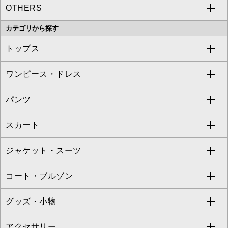
OTHERS
MK MICHEL KLEIN
MICHEL KLEIN HOMME
a.v.v
カテゴリから探す
OFUON le MK
MK MICHEL KLEIN HOMME
MK MICHEL KLEIN BAG
トップス
Sybilla
EMILIO ROBBA
ワンピース・ドレス
すべてのトップス
S sybilla
BUYERS SELECT
パンツ
カットソー・Tシャツ
すべてのワンピース・ドレス
Jocomomola
スカート
ブラウス・シャツ
ワンピース
すべてのパンツ
TARA JARMON
ジャケット・スーツ
ニット・セーター
ドレス
フルレングスパンツ
すべてのスカート
ZAPA
コート・ブルゾン
カーディガン
チュニック
クロップド・半端丈パンツ
ロング・マキシ丈スカート
すべてのジャケット・スーツ
TONEA
グッズ・小物
アンサンブルセット
ジャンパースカート
ガウチョ・ワイドパンツ
ひざ丈スカート
テーラードジャケット
すべてのコート・ブルゾン
al'aise modulation
アクセサリー
ベスト・ジレ
その他のワンピース・ドレス
ハーフ・ショート丈パンツ
ミモレ丈スカート
ノーカラージャケット
トレンチコート
すべてのグッズ・小物