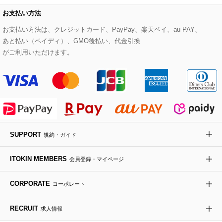
HIROKO BIS
お支払い方法
その他のコート・ブルゾン
ネクタイ
ビジネスバッグ
サンダル・ミュール
グリーン
お支払い方法は、クレジットカード、PayPay、楽天ペイ、au PAY、
HIROKO BIS GRANDE
あと払い（ペイディ）、GMO後払い、代金引換
ポーチ
その他のバッグ
その他のシューズ
その他のアートフラワー
がご利用いただけます。
傘・日傘
アイウェア
レッグウェア
SUPPORT
規約・ガイド
時計
ITOKIN MEMBERS
会員登録・マイページ
その他のグッズ・小物
CORPORATE
コーポレート
RECRUIT
求人情報