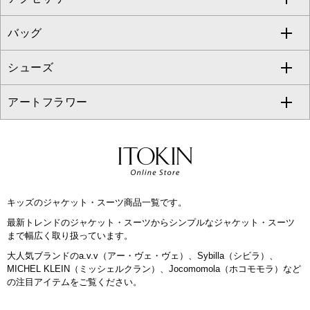
GEORGES RECH
バッグ
パーカー
サロペット・オールインワン
ショート・ミニ丈スカート
セットアップ
ピーコート
マスク
すべてのアクセサリー
GIANNI LO GIUDICE
シューズ
タンクトップ・キャミソール
その他のパンツ
その他のスカート
セットアップジャケット
ダッフルコート
ストール・マフラー・スヌード
ネックレス
すべてのバッグ
CHRISTIAN AUJARD
アートフラワー
スウェット・ジャージー
セットアップパンツ
チェスターコート
ベルト・サスペンダー
ピアス・イヤリング
トートバッグ
すべてのシューズ
CHRISTIAN AUJARD Lサイズ
その他のトップス
セットアップスカート
モッズコート
帽子
ブレスレット・バングル
ショルダーバッグ
パンプス
すべてのアートフラワー
eur3
セットアップワンピース
ステンカラーコート
ヘアアクセサリー
ブローチ・コサージュ
ボストンバッグ
スニーカー
ローズ
Maison de CINQ
キッズのジャケット・スーツ商品一覧です。
その他のジャケット・スーツ
ノーカラーコート
財布・名刺入れ・ケース
その他のアクセサリー
クラッチバッグ
ブーツ・ブーティー
オーキッド・胡蝶蘭
MK MICHEL KLEIN BAG
最新トレンドのジャケット・スーツからシンプルなジャケット・スーツ
まで幅広く取り扱っています。
ライダースジャケット
ハンカチ・バンダナ
バックパック・リュック
フラットシューズ
カサブランカ・カラー
HIROKO KOSHINO
大人気ブランドのa.v.v（アー・ヴェ・ヴェ）、Sybilla（シビラ）、
MICHEL KLEIN（ミッシェルクラン）、Jocomomola（ホコモモラ）など
デニムジャケット
手袋
ボディバッグ・メッセンジャーバッグ
ローファー
ラナンキュラス
の注目アイテムをご覧ください。
re:edition project 165
ダウンジャケット・コート
チャーム・ストラップ
トラベルバッグ
ドレスシューズ
ポプリアレンジ＆フレグランス