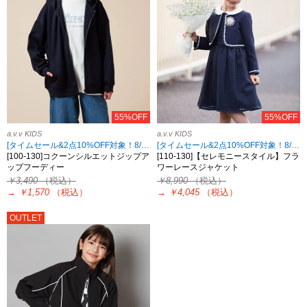
55%OFF
55%OFF
a.v.v KIDS
a.v.v KIDS
[タイムセール&2点10%OFF対象！8/17 8:59まで]
[タイムセール&2点10%OFF対象！8/17 8:59まで]
[100-130]コクーンシルエットジップア
[110-130]【セレモニースタイル】フラ
ップフーディー
ワーレースジャケット
￥3,490
（税込）
￥8,990
（税込）
→
￥1,570
（税込）
→
￥4,045
（税込）
OUTLET