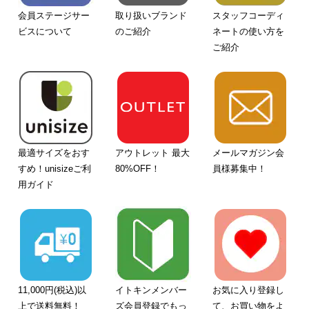
会員ステージサー
取り扱いブランド
スタッフコーディ
ビスについて
のご紹介
ネートの使い方を
ご紹介
最適サイズをおす
アウトレット 最大
メールマガジン会
すめ！unisizeご利
80%OFF！
員様募集中！
用ガイド
11,000円(税込)以
イトキンメンバー
お気に入り登録し
上で送料無料！
ズ会員登録でもっ
て、お買い物をよ