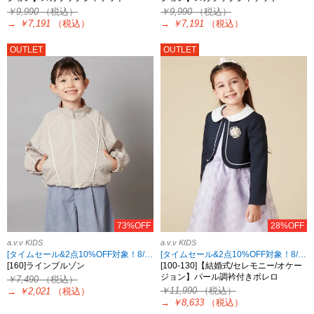
￥9,990
（税込）
￥9,990
（税込）
→
￥7,191
（税込）
→
￥7,191
（税込）
OUTLET
OUTLET
73%OFF
28%OFF
a.v.v KIDS
a.v.v KIDS
[タイムセール&2点10%OFF対象！8/17 8:59まで]
[タイムセール&2点10%OFF対象！8/17 8:59まで]
[160]ラインブルゾン
[100-130]【結婚式/セレモニー/オケー
ジョン】パール調衿付きボレロ
￥7,490
（税込）
￥11,990
（税込）
→
￥2,021
（税込）
→
￥8,633
（税込）