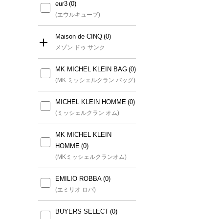
eur3
(エウルキューブ)
Maison de CINQ
メゾン ドゥ サンク
MK MICHEL KLEIN BAG
すべて
(MK ミッシェルクラン バッグ)
GIANNI LO GIUDICE(小さ
MICHEL KLEIN HOMME
いサイズ)
(ミッシェルクラン オム)
(ジャンニロジュディチェ(小さ
いサイズ))
MK MICHEL KLEIN
HOMME
GEORGES RECH(小さいサ
(MKミッシェルクランオム)
イズ)
(ジョルジュレッシュ(小さいサ
EMILIO ROBBA
イズ))
(エミリオ ロバ)
CHRISTIAN AUJARD(小さ
BUYERS SELECT