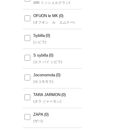
(アー・ヴェ・ヴェ)
(MK ミッシェルクラン)
a.v.v MEN
OFUON le MK
(アー・ヴェ・ヴェ メン)
(オフオン ル エムケー)
a.v.v KIDS
Sybilla
(アー・ヴェ・ヴェ キッズ)
(シビラ)
a.v.v Elmi
S sybilla
(アー・ヴェ・ヴェ エルミ)
(エス バイ シビラ)
Jocomomola
(ホコモモラ)
TARA JARMON
(タラ ジャーモン)
ZAPA
(ザパ)