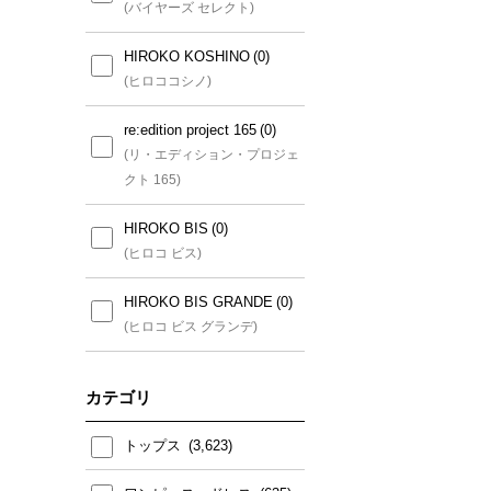
いサイズ)
(バイヤーズ セレクト)
(クリスチャン・オジャール(小
さいサイズ))
HIROKO KOSHINO
(ヒロココシノ)
HIROKO BIS(小さいサイズ)
re:edition project 165
(ヒロコビス(小さいサイズ))
(リ・エディション・プロジェ
クト 165)
MICHEL KLEIN(小さいサイ
ズ)
HIROKO BIS
(ミッシェルクラン(小さいサイ
(ヒロコ ビス)
ズ))
HIROKO BIS GRANDE
MK MICHEL KLEIN(小さい
(ヒロコ ビス グランデ)
サイズ)
(エムケー ミッシェルクラン
カテゴリ
(小さいサイズ))
トップス