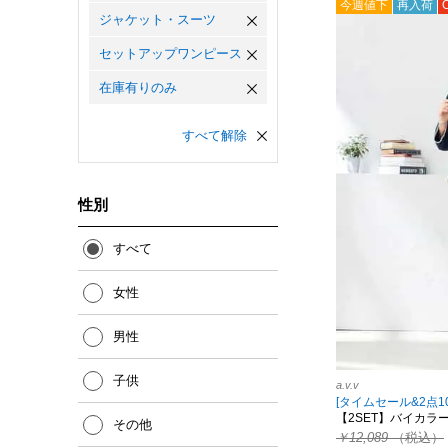
今週値下
再入荷
ジャケット・スーツ
セットアップワンピース
在庫有りのみ
すべて解除
性別
すべて
女性
男性
子供
a.v.v
[タイムセール&2点10%
【2SET】バイカラ
その他
￥12,089
（税込）