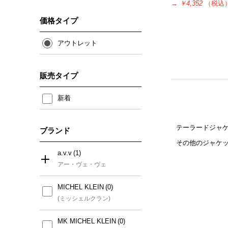
→
￥4,352
（税込
価格タイプ
アウトレット
販売タイプ
新着
テーラードジャ
ブランド
その他のジャケ
a.v.v
アー・ヴェ・ヴェ
MICHEL KLEIN
すべて
(ミッシェルクラン)
a.v.v
MK MICHEL KLEIN