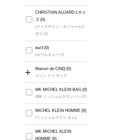
CHRISTIAN AUJARD Lサイ
ズ
(クリスチャン・オジャール L
サイズ)
eur3
(エウルキューブ)
Maison de CINQ
メゾン ドゥ サンク
MK MICHEL KLEIN BAG
すべて
(MK ミッシェルクラン バッグ)
GIANNI LO GIUDICE(小さ
MICHEL KLEIN HOMME
いサイズ)
(ミッシェルクラン オム)
(ジャンニロジュディチェ(小さ
いサイズ))
MK MICHEL KLEIN
HOMME