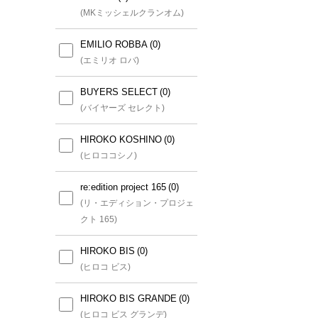
GEORGES RECH(小さいサ
(MKミッシェルクランオム)
イズ)
(ジョルジュレッシュ(小さいサ
EMILIO ROBBA
イズ))
(エミリオ ロバ)
CHRISTIAN AUJARD(小さ
BUYERS SELECT
いサイズ)
(バイヤーズ セレクト)
(クリスチャン・オジャール(小
さいサイズ))
HIROKO KOSHINO
(ヒロココシノ)
HIROKO BIS(小さいサイズ)
re:edition project 165
(ヒロコビス(小さいサイズ))
(リ・エディション・プロジェ
クト 165)
MICHEL KLEIN(小さいサイ
ズ)
HIROKO BIS
(ミッシェルクラン(小さいサイ
(ヒロコ ビス)
ズ))
HIROKO BIS GRANDE
MK MICHEL KLEIN(小さい
(ヒロコ ビス グランデ)