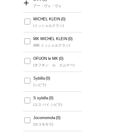
アー・ヴェ・ヴェ
MICHEL KLEIN
すべて
(ミッシェルクラン)
a.v.v
MK MICHEL KLEIN
(アー・ヴェ・ヴェ)
(MK ミッシェルクラン)
a.v.v MEN
OFUON le MK
(アー・ヴェ・ヴェ メン)
(オフオン ル エムケー)
a.v.v KIDS
Sybilla
(アー・ヴェ・ヴェ キッズ)
(シビラ)
a.v.v Elmi
S sybilla
(アー・ヴェ・ヴェ エルミ)
(エス バイ シビラ)
Jocomomola
(ホコモモラ)