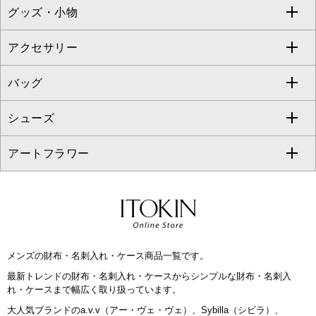
グッズ・小物
アンサンブルセット
ジャンパースカート
ガウチョ・ワイドパンツ
ひざ丈スカート
テーラードジャケット
すべてのコート・ブルゾン
al'aise modulation
アクセサリー
ベスト・ジレ
その他のワンピース・ドレス
ハーフ・ショート丈パンツ
ミモレ丈スカート
ノーカラージャケット
トレンチコート
すべてのグッズ・小物
GEORGES RECH
バッグ
パーカー
サロペット・オールインワン
ショート・ミニ丈スカート
セットアップ
ピーコート
マスク
すべてのアクセサリー
GIANNI LO GIUDICE
シューズ
タンクトップ・キャミソール
その他のパンツ
その他のスカート
セットアップジャケット
ダッフルコート
ストール・マフラー・スヌード
ネックレス
すべてのバッグ
CHRISTIAN AUJARD
アートフラワー
スウェット・ジャージー
セットアップパンツ
チェスターコート
ベルト・サスペンダー
ピアス・イヤリング
トートバッグ
すべてのシューズ
CHRISTIAN AUJARD Lサイズ
その他のトップス
セットアップスカート
モッズコート
帽子
ブレスレット・バングル
ショルダーバッグ
パンプス
すべてのアートフラワー
eur3
セットアップワンピース
ステンカラーコート
ヘアアクセサリー
ブローチ・コサージュ
ボストンバッグ
スニーカー
ローズ
Maison de CINQ
メンズの財布・名刺入れ・ケース商品一覧です。
その他のジャケット・スーツ
ノーカラーコート
財布・名刺入れ・ケース
その他のアクセサリー
クラッチバッグ
ブーツ・ブーティー
オーキッド・胡蝶蘭
MK MICHEL KLEIN BAG
最新トレンドの財布・名刺入れ・ケースからシンプルな財布・名刺入
れ・ケースまで幅広く取り扱っています。
ライダースジャケット
ハンカチ・バンダナ
バックパック・リュック
フラットシューズ
カサブランカ・カラー
HIROKO KOSHINO
大人気ブランドのa.v.v（アー・ヴェ・ヴェ）、Sybilla（シビラ）、