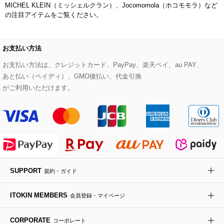
MICHEL KLEIN（ミッシェルクラン）、Jocomomola（ホコモモラ）など
デニムジャケット
手袋
ボディバッグ・メッセンジャーバッグ
ローファー
ラナンキュラス
の注目アイテムをご覧ください。
re:edition project 165
ダウンジャケット・コート
チャーム・ストラップ
トラベルバッグ
ドレスシューズ
ポプリアレンジ＆フレグランス
HIROKO BIS
お支払い方法
その他のコート・ブルゾン
ネクタイ
ビジネスバッグ
サンダル・ミュール
グリーン
お支払い方法は、クレジットカード、PayPay、楽天ペイ、au PAY、
HIROKO BIS GRANDE
あと払い（ペイディ）、GMO後払い、代金引換
ポーチ
その他のバッグ
その他のシューズ
その他のアートフラワー
がご利用いただけます。
傘・日傘
アイウェア
レッグウェア
SUPPORT
規約・ガイド
時計
ITOKIN MEMBERS
会員登録・マイページ
その他のグッズ・小物
CORPORATE
コーポレート