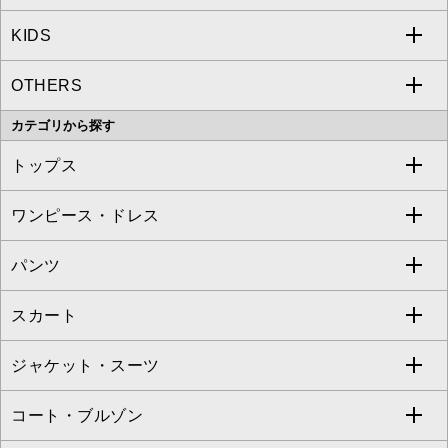
KIDS
MICHEL KLEIN
a.v.v
OTHERS
MK MICHEL KLEIN
MICHEL KLEIN HOMME
a.v.v
カテゴリから探す
OFUON le MK
MK MICHEL KLEIN HOMME
MK MICHEL KLEIN BAG
トップス
Sybilla
EMILIO ROBBA
ワンピース・ドレス
すべてのトップス
S sybilla
BUYERS SELECT
パンツ
カットソー・Tシャツ
すべてのワンピース・ドレス
Jocomomola
スカート
ブラウス・シャツ
ワンピース
すべてのパンツ
TARA JARMON
ジャケット・スーツ
ニット・セーター
ドレス
フルレングスパンツ
すべてのスカート
ZAPA
コート・ブルゾン
カーディガン
チュニック
クロップド・半端丈パンツ
ロング・マキシ丈スカート
すべてのジャケット・スーツ
TONEA