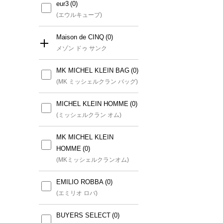
eur3
(エウルキューブ)
Maison de CINQ
メゾン ドゥ サンク
MK MICHEL KLEIN BAG
すべて
(MK ミッシェルクラン バッグ)
GIANNI LO GIUDICE(小さ
MICHEL KLEIN HOMME
いサイズ)
(ミッシェルクラン オム)
(ジャンニロジュディチェ(小さ
いサイズ))
MK MICHEL KLEIN
HOMME
GEORGES RECH(小さいサ
(MKミッシェルクランオム)
イズ)
(ジョルジュレッシュ(小さいサ
EMILIO ROBBA
イズ))
(エミリオ ロバ)
CHRISTIAN AUJARD(小さ
BUYERS SELECT