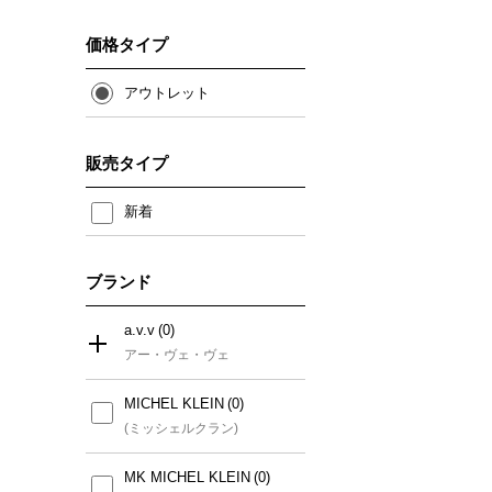
価格タイプ
アウトレット
販売タイプ
新着
ブランド
a.v.v
アー・ヴェ・ヴェ
MICHEL KLEIN
すべて
(ミッシェルクラン)
a.v.v
MK MICHEL KLEIN