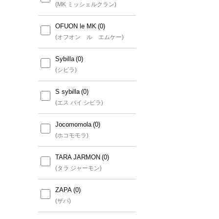
(アー・ヴェ・ヴェ)
(MK ミッシェルクラン)
a.v.v MEN
OFUON le MK
(アー・ヴェ・ヴェ メン)
(オフオン ル エムケー)
a.v.v KIDS
Sybilla
(アー・ヴェ・ヴェ キッズ)
(シビラ)
a.v.v Elmi
S sybilla
(アー・ヴェ・ヴェ エルミ)
(エス バイ シビラ)
Jocomomola
(ホコモモラ)
TARA JARMON
(タラ ジャーモン)
ZAPA
(ザパ)