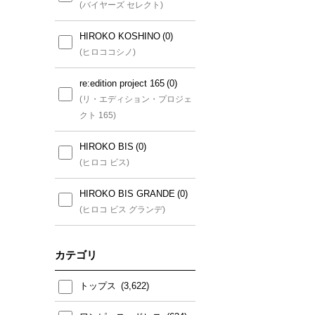
いサイズ)
(バイヤーズ セレクト)
(クリスチャン・オジャール(小
さいサイズ))
HIROKO KOSHINO
(ヒロココシノ)
HIROKO BIS(小さいサイズ)
re:edition project 165
(ヒロコビス(小さいサイズ))
(リ・エディション・プロジェ
クト 165)
MICHEL KLEIN(小さいサイ
ズ)
HIROKO BIS
(ミッシェルクラン(小さいサイ
(ヒロコ ビス)
ズ))
HIROKO BIS GRANDE
MK MICHEL KLEIN(小さい
(ヒロコ ビス グランデ)
サイズ)
(エムケー ミッシェルクラン
カテゴリ
(小さいサイズ))
トップス