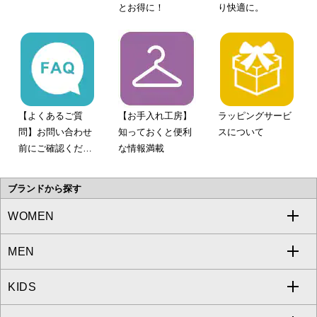
とお得に！
り快適に。
【よくあるご質
【お手入れ工房】
ラッピングサービ
問】お問い合わせ
知っておくと便利
スについて
前にご確認くださ
な情報満載
い。
ブランドから探す
WOMEN
MEN
a.v.v
KIDS
MICHEL KLEIN
a.v.v