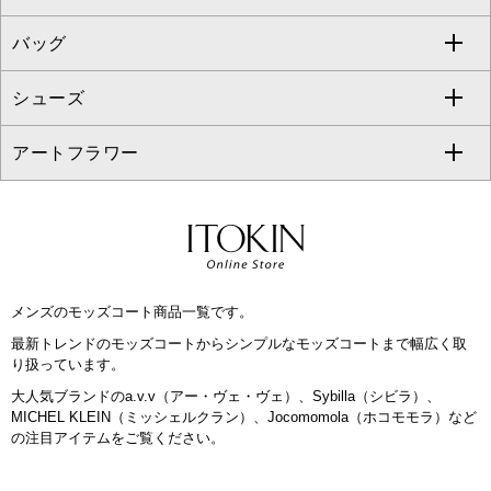
GEORGES RECH
バッグ
パーカー
サロペット・オールインワン
ショート・ミニ丈スカート
セットアップ
ピーコート
マスク
すべてのアクセサリー
GIANNI LO GIUDICE
シューズ
タンクトップ・キャミソール
その他のパンツ
その他のスカート
セットアップジャケット
ダッフルコート
ストール・マフラー・スヌード
ネックレス
すべてのバッグ
CHRISTIAN AUJARD
アートフラワー
スウェット・ジャージー
セットアップパンツ
チェスターコート
ベルト・サスペンダー
ピアス・イヤリング
トートバッグ
すべてのシューズ
CHRISTIAN AUJARD Lサイズ
その他のトップス
セットアップスカート
モッズコート
帽子
ブレスレット・バングル
ショルダーバッグ
パンプス
すべてのアートフラワー
eur3
セットアップワンピース
ステンカラーコート
ヘアアクセサリー
ブローチ・コサージュ
ボストンバッグ
スニーカー
ローズ
Maison de CINQ
メンズのモッズコート商品一覧です。
その他のジャケット・スーツ
ノーカラーコート
財布・名刺入れ・ケース
その他のアクセサリー
クラッチバッグ
ブーツ・ブーティー
オーキッド・胡蝶蘭
MK MICHEL KLEIN BAG
最新トレンドのモッズコートからシンプルなモッズコートまで幅広く取
り扱っています。
ライダースジャケット
ハンカチ・バンダナ
バックパック・リュック
フラットシューズ
カサブランカ・カラー
HIROKO KOSHINO
大人気ブランドのa.v.v（アー・ヴェ・ヴェ）、Sybilla（シビラ）、
MICHEL KLEIN（ミッシェルクラン）、Jocomomola（ホコモモラ）など
デニムジャケット
手袋
ボディバッグ・メッセンジャーバッグ
ローファー
ラナンキュラス
の注目アイテムをご覧ください。
re:edition project 165
ダウンジャケット・コート
チャーム・ストラップ
トラベルバッグ
ドレスシューズ
ポプリアレンジ＆フレグランス