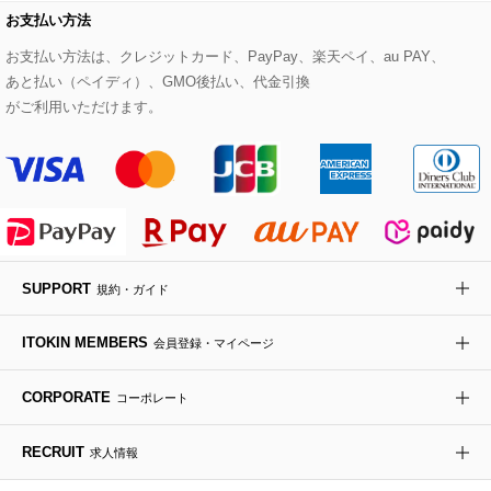
HIROKO BIS
お支払い方法
その他のコート・ブルゾン
ネクタイ
ビジネスバッグ
サンダル・ミュール
グリーン
お支払い方法は、クレジットカード、PayPay、楽天ペイ、au PAY、
HIROKO BIS GRANDE
あと払い（ペイディ）、GMO後払い、代金引換
ポーチ
その他のバッグ
その他のシューズ
その他のアートフラワー
がご利用いただけます。
傘・日傘
アイウェア
レッグウェア
SUPPORT
規約・ガイド
時計
ITOKIN MEMBERS
会員登録・マイページ
その他のグッズ・小物
CORPORATE
コーポレート
RECRUIT
求人情報