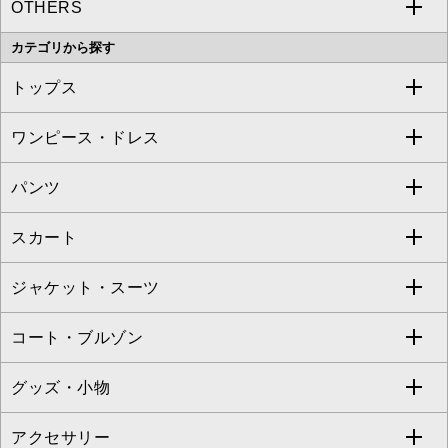
OTHERS
MK MICHEL KLEIN
MICHEL KLEIN HOMME
a.v.v
カテゴリから探す
OFUON le MK
MK MICHEL KLEIN HOMME
MK MICHEL KLEIN BAG
トップス
Sybilla
EMILIO ROBBA
ワンピース・ドレス
すべてのトップス
S sybilla
BUYERS SELECT
パンツ
カットソー・Tシャツ
すべてのワンピース・ドレス
Jocomomola
スカート
ブラウス・シャツ
ワンピース
すべてのパンツ
TARA JARMON
ジャケット・スーツ
ニット・セーター
ドレス
フルレングスパンツ
すべてのスカート
ZAPA
コート・ブルゾン
カーディガン
チュニック
クロップド・半端丈パンツ
ロング・マキシ丈スカート
すべてのジャケット・スーツ
TONEA
グッズ・小物
アンサンブルセット
ジャンパースカート
ガウチョ・ワイドパンツ
ひざ丈スカート
テーラードジャケット
すべてのコート・ブルゾン
al'aise modulation
アクセサリー
ベスト・ジレ
その他のワンピース・ドレス
ハーフ・ショート丈パンツ
ミモレ丈スカート
ノーカラージャケット
トレンチコート
すべてのグッズ・小物