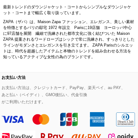
MK MICHEL KLEIN BAG
最新トレンドのダウンジャケット・コートからシンプルなダウンジャケ
ット・コートまで幅広く取り扱っています。
ライダースジャケット
ハンカチ・バンダナ
バックパック・リュック
フラットシューズ
カサブランカ・カラー
HIROKO KOSHINO
ZAPA（ザパ）は、Maison Zapa ファッション、エレガンス、美しい素材
を特徴とするパリの邸宅 1972 年設立 Parisに19店舗 ヨーロッパ中心
デニムジャケット
手袋
ボディバッグ・メッセンジャーバッグ
ローファー
ラナンキュラス
に97店舗を展開 繊細で洗練された都市文化に強く結びついた Maison
re:edition project 165
ZAPA 提案されるワードローブはシックで常に洗練され、すっきりとした
ラインがモダンさとエレガンスを引き立てます。 ZAPA Parisのシルエッ
ダウンジャケット・コート
チャーム・ストラップ
トラベルバッグ
ドレスシューズ
ポプリアレンジ＆フレグランス
トは、時代を超越したアイテムと本物のトレンドを組み合わせる方法を
HIROKO BIS
知っているアクティブな女性の為のブランドです。
その他のコート・ブルゾン
ネクタイ
ビジネスバッグ
サンダル・ミュール
グリーン
HIROKO BIS GRANDE
ポーチ
その他のバッグ
その他のシューズ
その他のアートフラワー
お支払い方法
お支払い方法は、クレジットカード、PayPay、楽天ペイ、au PAY、
傘・日傘
あと払い（ペイディ）、GMO後払い、代金引換
がご利用いただけます。
アイウェア
レッグウェア