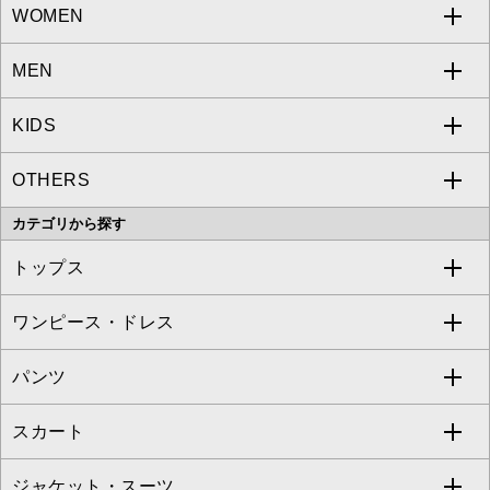
WOMEN
MEN
a.v.v
KIDS
MICHEL KLEIN
a.v.v
OTHERS
MK MICHEL KLEIN
MICHEL KLEIN HOMME
a.v.v
カテゴリから探す
OFUON le MK
MK MICHEL KLEIN HOMME
MK MICHEL KLEIN BAG
トップス
Sybilla
EMILIO ROBBA
ワンピース・ドレス
すべてのトップス
S sybilla
BUYERS SELECT
パンツ
カットソー・Tシャツ
すべてのワンピース・ドレス
Jocomomola
スカート
ブラウス・シャツ
ワンピース
すべてのパンツ
TARA JARMON
ジャケット・スーツ
ニット・セーター
ドレス
フルレングスパンツ
すべてのスカート