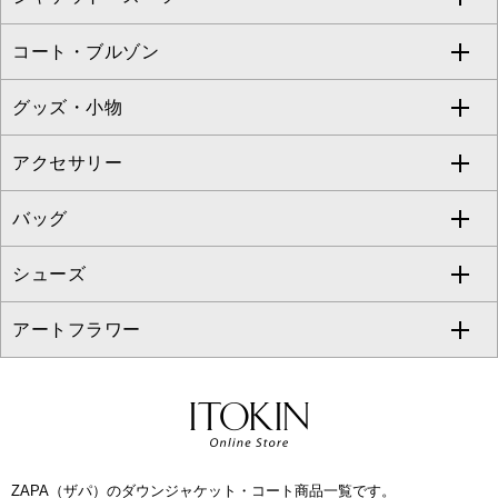
ZAPA
コート・ブルゾン
カーディガン
チュニック
クロップド・半端丈パンツ
ロング・マキシ丈スカート
すべてのジャケット・スーツ
TONEA
グッズ・小物
アンサンブルセット
ジャンパースカート
ガウチョ・ワイドパンツ
ひざ丈スカート
テーラードジャケット
すべてのコート・ブルゾン
al'aise modulation
アクセサリー
ベスト・ジレ
その他のワンピース・ドレス
ハーフ・ショート丈パンツ
ミモレ丈スカート
ノーカラージャケット
トレンチコート
すべてのグッズ・小物
GEORGES RECH
バッグ
パーカー
サロペット・オールインワン
ショート・ミニ丈スカート
セットアップ
ピーコート
マスク
すべてのアクセサリー
GIANNI LO GIUDICE
シューズ
タンクトップ・キャミソール
その他のパンツ
その他のスカート
セットアップジャケット
ダッフルコート
ストール・マフラー・スヌード
ネックレス
すべてのバッグ
CHRISTIAN AUJARD
アートフラワー
スウェット・ジャージー
セットアップパンツ
チェスターコート
ベルト・サスペンダー
ピアス・イヤリング
トートバッグ
すべてのシューズ
CHRISTIAN AUJARD Lサイズ
その他のトップス
セットアップスカート
モッズコート
帽子
ブレスレット・バングル
ショルダーバッグ
パンプス
すべてのアートフラワー
eur3
セットアップワンピース
ステンカラーコート
ヘアアクセサリー
ブローチ・コサージュ
ボストンバッグ
スニーカー
ローズ
Maison de CINQ
ZAPA（ザパ）のダウンジャケット・コート商品一覧です。
その他のジャケット・スーツ
ノーカラーコート
財布・名刺入れ・ケース
その他のアクセサリー
クラッチバッグ
ブーツ・ブーティー
オーキッド・胡蝶蘭