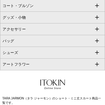
コート・ブルゾン
カーディガン
チュニック
クロップド・半端丈パンツ
ロング・マキシ丈スカート
すべてのジャケット・スーツ
TONEA
グッズ・小物
アンサンブルセット
ジャンパースカート
ガウチョ・ワイドパンツ
ひざ丈スカート
テーラードジャケット
すべてのコート・ブルゾン
al'aise modulation
アクセサリー
ベスト・ジレ
その他のワンピース・ドレス
ハーフ・ショート丈パンツ
ミモレ丈スカート
ノーカラージャケット
トレンチコート
すべてのグッズ・小物
GEORGES RECH
バッグ
パーカー
サロペット・オールインワン
ショート・ミニ丈スカート
セットアップ
ピーコート
マスク
すべてのアクセサリー
GIANNI LO GIUDICE
シューズ
タンクトップ・キャミソール
その他のパンツ
その他のスカート
セットアップジャケット
ダッフルコート
ストール・マフラー・スヌード
ネックレス
すべてのバッグ
CHRISTIAN AUJARD
アートフラワー
スウェット・ジャージー
セットアップパンツ
チェスターコート
ベルト・サスペンダー
ピアス・イヤリング
トートバッグ
すべてのシューズ
CHRISTIAN AUJARD Lサイズ
その他のトップス
セットアップスカート
モッズコート
帽子
ブレスレット・バングル
ショルダーバッグ
パンプス
すべてのアートフラワー
eur3
セットアップワンピース
ステンカラーコート
ヘアアクセサリー
ブローチ・コサージュ
ボストンバッグ
スニーカー
ローズ
Maison de CINQ
TARA JARMON（タラ ジャーモン）のショート・ミニ丈スカート商品一
その他のジャケット・スーツ
ノーカラーコート
財布・名刺入れ・ケース
その他のアクセサリー
クラッチバッグ
ブーツ・ブーティー
オーキッド・胡蝶蘭
覧です。
MK MICHEL KLEIN BAG