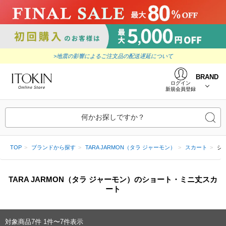
>地震の影響によるご注文品の配送遅延について
BRAND
ログイン
新規会員登録
何かお探しですか？
TOP
ブランドから探す
TARA JARMON（タラ ジャーモン）
スカート
シ
TARA JARMON（タラ ジャーモン）のショート・ミニ丈スカ
ート
対象商品
7
件
1件〜7件表示