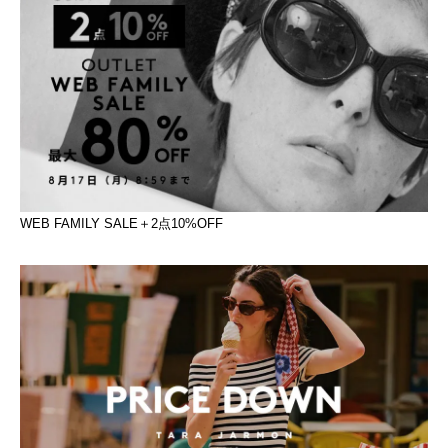
WEB FAMILY SALE＋2点10%OFF