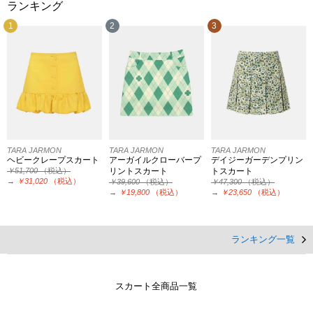
ランキング
1
2
3
TARA JARMON
TARA JARMON
TARA JARMON
ヘビークレープスカート
アーガイルクローバープ
デイジーガーデンプリン
￥51,700
（税込）
リントスカート
トスカート
→
￥31,020
（税込）
￥39,600
（税込）
￥47,300
（税込）
→
￥19,800
（税込）
→
￥23,650
（税込）
ランキング一覧
スカート全商品一覧