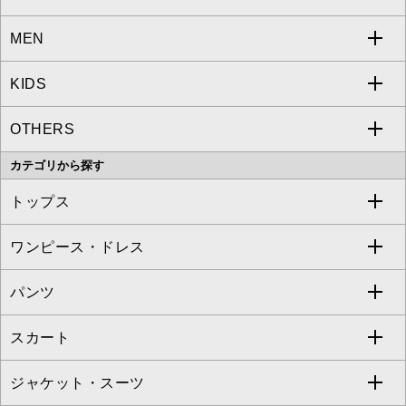
MEN
a.v.v
KIDS
MICHEL KLEIN
a.v.v
OTHERS
MK MICHEL KLEIN
MICHEL KLEIN HOMME
a.v.v
カテゴリから探す
OFUON le MK
MK MICHEL KLEIN HOMME
MK MICHEL KLEIN BAG
トップス
Sybilla
EMILIO ROBBA
ワンピース・ドレス
すべてのトップス
S sybilla
BUYERS SELECT
パンツ
カットソー・Tシャツ
すべてのワンピース・ドレス
Jocomomola
スカート
ブラウス・シャツ
ワンピース
すべてのパンツ
TARA JARMON
ジャケット・スーツ
ニット・セーター
ドレス
フルレングスパンツ
すべてのスカート
ZAPA