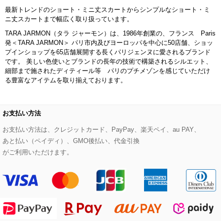
最新トレンドのショート・ミニ丈スカートからシンプルなショート・ミ
ライダースジャケット
ハンカチ・バンダナ
バックパック・リュック
フラットシューズ
カサブランカ・カラー
ニ丈スカートまで幅広く取り扱っています。
HIROKO KOSHINO
TARA JARMON（タラ ジャーモン）は、1986年創業の、フランス Paris
デニムジャケット
手袋
ボディバッグ・メッセンジャーバッグ
ローファー
ラナンキュラス
発＜TARA JARMON＞ パリ市内及びヨーロッパを中心に50店舗、ショッ
re:edition project 165
プインショップを65店舗展開する長くパリジェンヌに愛されるブランド
です。 美しい色使いとブランドの長年の技術で構築されるシルエット、
ダウンジャケット・コート
チャーム・ストラップ
トラベルバッグ
ドレスシューズ
ポプリアレンジ＆フレグランス
細部まで施されたディティール等 パリのプチメゾンを感じていただけ
HIROKO BIS
る豊富なアイテムを取り揃えております。
その他のコート・ブルゾン
ネクタイ
ビジネスバッグ
サンダル・ミュール
グリーン
HIROKO BIS GRANDE
ポーチ
その他のバッグ
その他のシューズ
その他のアートフラワー
お支払い方法
お支払い方法は、クレジットカード、PayPay、楽天ペイ、au PAY、
傘・日傘
あと払い（ペイディ）、GMO後払い、代金引換
がご利用いただけます。
アイウェア
レッグウェア
時計