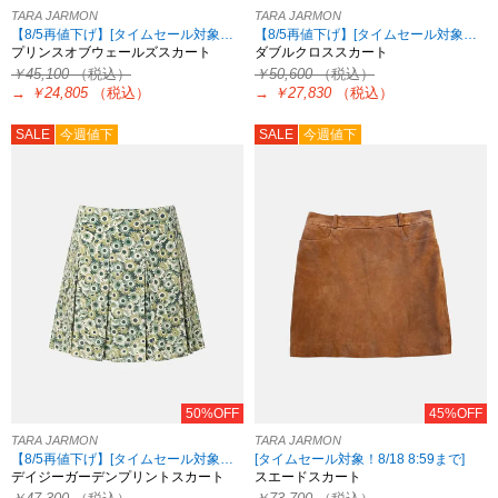
TARA JARMON
TARA JARMON
【8/5再値下げ】[タイムセール対象！8/18 8:59まで]
【8/5再値下げ】[タイムセール対象！8/18 8:59まで]
プリンスオブウェールズスカート
ダブルクロススカート
￥45,100
（税込）
￥50,600
（税込）
→
￥24,805
（税込）
→
￥27,830
（税込）
SALE
今週値下
SALE
今週値下
50%OFF
45%OFF
TARA JARMON
TARA JARMON
【8/5再値下げ】[タイムセール対象！8/18 8:59まで]
[タイムセール対象！8/18 8:59まで]
デイジーガーデンプリントスカート
スエードスカート