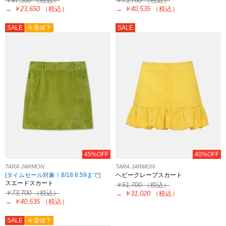
￥47,300
（税込）
￥73,700
（税込）
→
￥23,650
（税込）
→
￥40,535
（税込）
SALE
今週値下
SALE
45%OFF
40%OFF
TARA JARMON
TARA JARMON
[タイムセール対象！8/18 8:59まで]
ヘビークレープスカート
スエードスカート
￥51,700
（税込）
￥73,700
（税込）
→
￥31,020
（税込）
→
￥40,535
（税込）
SALE
今週値下