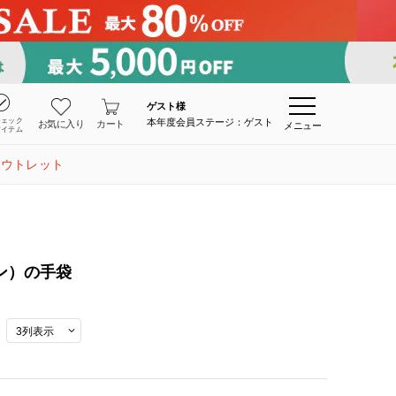
ゲスト
様
チェック
本年度会員ステージ：ゲスト
お気に入り
カート
メニュー
アイテム
アウトレット
モン）の手袋