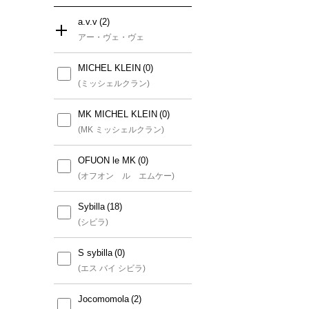
a.v.v
アー・ヴェ・ヴェ
MICHEL KLEIN
すべて
(ミッシェルクラン)
a.v.v
MK MICHEL KLEIN
(アー・ヴェ・ヴェ)
(MK ミッシェルクラン)
a.v.v MEN
OFUON le MK
(アー・ヴェ・ヴェ メン)
(オフオン ル エムケー)
a.v.v KIDS
Sybilla
(アー・ヴェ・ヴェ キッズ)
(シビラ)
a.v.v Elmi
S sybilla
(アー・ヴェ・ヴェ エルミ)
(エス バイ シビラ)
Jocomomola