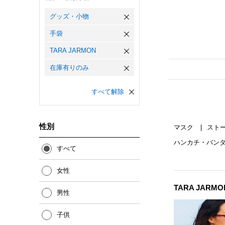
グッズ・小物
手袋
TARA JARMON
在庫有りのみ
すべて解除
性別
マスク
スト
ハンカチ・バン
すべて
女性
TARA JARM
男性
子供