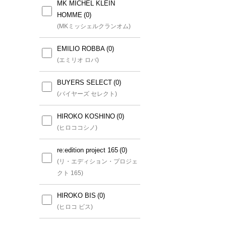
いサイズ))
MK MICHEL KLEIN
HOMME
GEORGES RECH(小さいサ
(MKミッシェルクランオム)
イズ)
(ジョルジュレッシュ(小さいサ
EMILIO ROBBA
イズ))
(エミリオ ロバ)
CHRISTIAN AUJARD(小さ
BUYERS SELECT
いサイズ)
(バイヤーズ セレクト)
(クリスチャン・オジャール(小
さいサイズ))
HIROKO KOSHINO
(ヒロココシノ)
HIROKO BIS(小さいサイズ)
re:edition project 165
(ヒロコビス(小さいサイズ))
(リ・エディション・プロジェ
クト 165)
MICHEL KLEIN(小さいサイ
ズ)
HIROKO BIS
(ミッシェルクラン(小さいサイ
(ヒロコ ビス)
ズ))