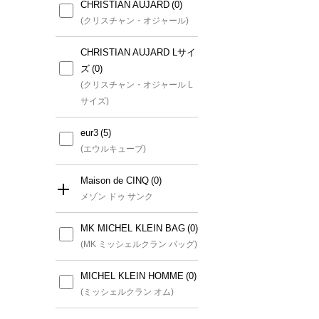
CHRISTIAN AUJARD
(クリスチャン・オジャール)
CHRISTIAN AUJARD Lサイ
ズ
(クリスチャン・オジャール L
サイズ)
eur3
(エウルキューブ)
Maison de CINQ
メゾン ドゥ サンク
MK MICHEL KLEIN BAG
すべて
(MK ミッシェルクラン バッグ)
GIANNI LO GIUDICE(小さ
MICHEL KLEIN HOMME
いサイズ)
(ミッシェルクラン オム)
(ジャンニロジュディチェ(小さ