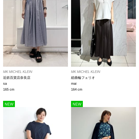
MK MICHEL KLEIN
MK MICHEL KLEIN
近鉄百貨店奈良店
総曲輪フェリオ
sa
mai
165 cm
164 cm
NEW
NEW