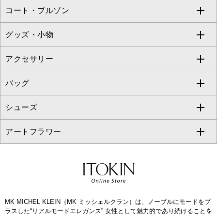
コート・ブルゾン
カーディガン
チュニック
クロップド・半端丈パンツ
ロング・マキシ丈スカート
すべてのジャケット・スーツ
TONEA
グッズ・小物
アンサンブルセット
ジャンパースカート
ガウチョ・ワイドパンツ
ひざ丈スカート
テーラードジャケット
すべてのコート・ブルゾン
al'aise modulation
アクセサリー
ベスト・ジレ
その他のワンピース・ドレス
ハーフ・ショート丈パンツ
ミモレ丈スカート
ノーカラージャケット
トレンチコート
すべてのグッズ・小物
GEORGES RECH
バッグ
パーカー
サロペット・オールインワン
ショート・ミニ丈スカート
セットアップ
ピーコート
マスク
すべてのアクセサリー
GIANNI LO GIUDICE
シューズ
タンクトップ・キャミソール
その他のパンツ
その他のスカート
セットアップジャケット
ダッフルコート
ストール・マフラー・スヌード
ネックレス
すべてのバッグ
CHRISTIAN AUJARD
アートフラワー
スウェット・ジャージー
セットアップパンツ
チェスターコート
ベルト・サスペンダー
ピアス・イヤリング
トートバッグ
すべてのシューズ
CHRISTIAN AUJARD Lサイズ
その他のトップス
セットアップスカート
モッズコート
帽子
ブレスレット・バングル
ショルダーバッグ
パンプス
すべてのアートフラワー
eur3
セットアップワンピース
ステンカラーコート
ヘアアクセサリー
ブローチ・コサージュ
ボストンバッグ
スニーカー
ローズ
Maison de CINQ
MK MICHEL KLEIN（MK ミッシェルクラン）は、ノーブルにモードをプ
その他のジャケット・スーツ
ノーカラーコート
財布・名刺入れ・ケース
その他のアクセサリー
クラッチバッグ
ブーツ・ブーティー
オーキッド・胡蝶蘭
ラスした“リアルモードエレガンス” 女性として魅力的であり続けることを
MK MICHEL KLEIN BAG