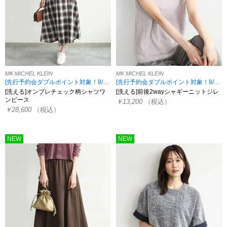
MK MICHEL KLEIN
MK MICHEL KLEIN
[先行予約会ダブルポイント対象！8/17 8:59まで]
[先行予約会ダブルポイント対象！8/17 8:59まで][小さいサイズあり]
[洗える]オンブレチェック柄シャツワ
[洗える]前後2wayシャギーニットジレ
ンピース
￥13,200
（税込）
￥28,600
（税込）
NEW
NEW