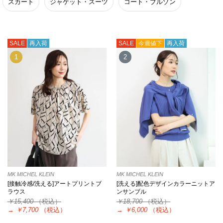
スカート
ジャケット・スーツ
コート・ブルゾン
SALE
再入荷
SALE
今週値下
再入荷
1
2
MK MICHEL KLEIN
MK MICHEL KLEIN
[接触冷感/洗える]アートプリントブ
[洗える]配色デザインカラーニットア
ラウス
ンサンブル
￥15,400
（税込）
￥18,700
（税込）
→
￥7,700
（税込）
→
￥6,000
（税込）