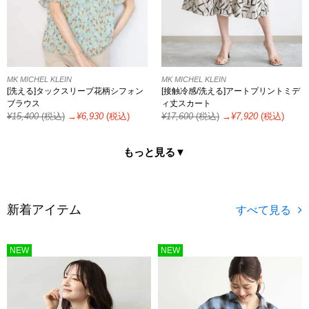
MK MICHEL KLEIN
MK MICHEL KLEIN
[洗える]タックスリーブ花柄シフォン
[接触冷感/洗える]アートプリントミデ
ブラウス
ィ丈スカート
¥
15,400
(税込)
→¥
6,930
(税込)
¥
17,600
(税込)
→¥
7,920
(税込)
もっと見る▼
新着アイテム
NEW
NEW