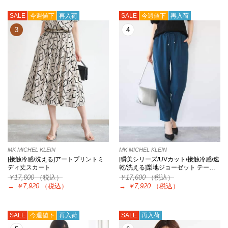
SALE
今週値下
再入荷
SALE
今週値下
再入荷
3
4
MK MICHEL KLEIN
MK MICHEL KLEIN
[接触冷感/洗える]アートプリントミ
[瞬美シリーズ/UVカット/接触冷感/速
ディ丈スカート
乾/洗える]梨地ジョーゼット テー…
￥17,600
（税込）
￥17,600
（税込）
→
￥7,920
（税込）
→
￥7,920
（税込）
SALE
今週値下
再入荷
SALE
再入荷