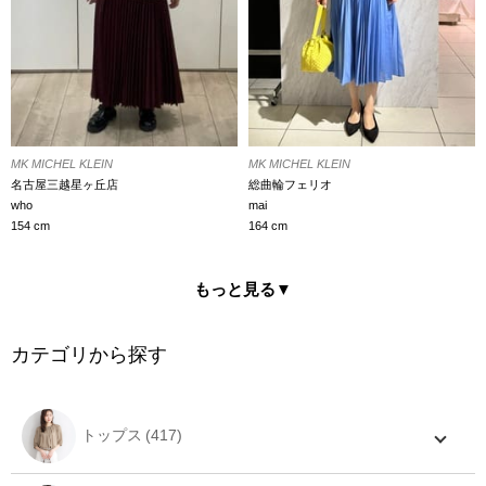
MK MICHEL KLEIN
MK MICHEL KLEIN
名古屋三越星ヶ丘店
総曲輪フェリオ
who
mai
154 cm
164 cm
もっと見る▼
カテゴリから探す
トップス