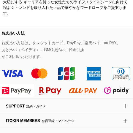
大切にする キャリアを持った女性たちのライフスタイルシーンに向けて
ライダースジャケット
ハンカチ・バンダナ
バックパック・リュック
フラットシューズ
カサブランカ・カラー
程よくトレンドを取り入れた上品で華やかなワードローブをご提案しま
HIROKO KOSHINO
す。
デニムジャケット
手袋
ボディバッグ・メッセンジャーバッグ
ローファー
ラナンキュラス
re:edition project 165
お支払い方法
ダウンジャケット・コート
チャーム・ストラップ
トラベルバッグ
ドレスシューズ
ポプリアレンジ＆フレグランス
HIROKO BIS
お支払い方法は、クレジットカード、PayPay、楽天ペイ、au PAY、
あと払い（ペイディ）、GMO後払い、代金引換
その他のコート・ブルゾン
ネクタイ
ビジネスバッグ
サンダル・ミュール
グリーン
がご利用いただけます。
HIROKO BIS GRANDE
ポーチ
その他のバッグ
その他のシューズ
その他のアートフラワー
傘・日傘
アイウェア
SUPPORT
規約・ガイド
レッグウェア
ITOKIN MEMBERS
会員登録・マイページ
時計