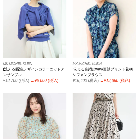
MK MICHEL KLEIN
MK MICHEL KLEIN
[洗える]配色デザインカラーニットア
[洗える]前後2way/更紗プリント花柄
ンサンブル
シフォンブラウス
¥
18,700
(税込)
→¥
6,000
(税込)
¥
15,400
(税込)
→¥
13,860
(税込)