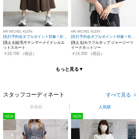
MK MICHEL KLEIN
MK MICHEL KLEIN
[先行予約会ダブルポイント対象！8/17 8:59まで][小さいサイズあり]
[先行予約会ダブルポイント対象！8/17 8:59まで]
[洗える]起毛サテンマーメイドシルエ
[洗える]カラフルネップ ジャージーツ
ットスカート
イードカットソー
￥18,700
（税込）
￥14,300
（税込）
もっと見る▼
スタッフコーディネート
新着順
人気順
NEW
NEW