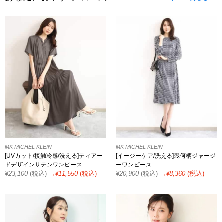
MK MICHEL KLEIN
MK MICHEL KLEIN
[UVカット/接触冷感/洗える]ティアー
[イージーケア/洗える]幾何柄ジャージ
ドデザインサテンワンピース
ーワンピース
¥
23,100
(税込)
→¥
11,550
(税込)
¥
20,900
(税込)
→¥
8,360
(税込)