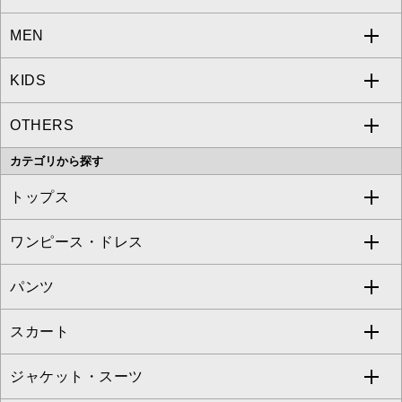
MEN
a.v.v
KIDS
MICHEL KLEIN
a.v.v
OTHERS
MK MICHEL KLEIN
MICHEL KLEIN HOMME
a.v.v
カテゴリから探す
OFUON le MK
MK MICHEL KLEIN HOMME
MK MICHEL KLEIN BAG
トップス
Sybilla
EMILIO ROBBA
ワンピース・ドレス
すべてのトップス
S sybilla
BUYERS SELECT
パンツ
カットソー・Tシャツ
すべてのワンピース・ドレス
Jocomomola
スカート
ブラウス・シャツ
ワンピース
すべてのパンツ
TARA JARMON
ジャケット・スーツ
ニット・セーター
ドレス
フルレングスパンツ
すべてのスカート
ZAPA