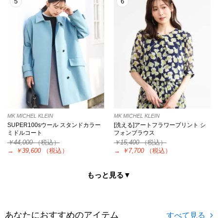
5
6
MK MICHEL KLEIN
MK MICHEL KLEIN
SUPER100sウール スタンドカラー
[洗える]アートフラワープリント シ
ミドルコート
フォンブラウス
￥44,000
（税込）
￥15,400
（税込）
→
￥39,600
（税込）
→
￥7,700
（税込）
もっと見る▼
あなたにおすすめのアイテム
すべて見る