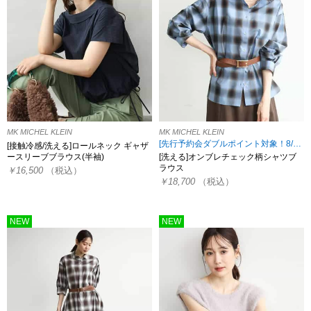
MK MICHEL KLEIN
MK MICHEL KLEIN
[先行予約会ダブルポイント対象！8/17 8:59まで]
[接触冷感/洗える]ロールネック ギャザ
ースリーブブラウス(半袖)
[洗える]オンブレチェック柄シャツブ
ラウス
￥16,500
（税込）
￥18,700
（税込）
NEW
NEW