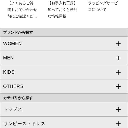
【よくあるご質
【お手入れ工房】
ラッピングサービ
問】お問い合わせ
知っておくと便利
スについて
前にご確認くださ
な情報満載
い。
ブランドから探す
WOMEN
MEN
a.v.v
KIDS
MICHEL KLEIN
a.v.v
OTHERS
MK MICHEL KLEIN
MICHEL KLEIN HOMME
a.v.v
カテゴリから探す
OFUON le MK
MK MICHEL KLEIN HOMME
MK MICHEL KLEIN BAG
トップス
Sybilla
EMILIO ROBBA
ワンピース・ドレス
すべてのトップス