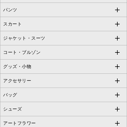
S sybilla
BUYERS SELECT
パンツ
カットソー・Tシャツ
すべてのワンピース・ドレス
Jocomomola
スカート
ブラウス・シャツ
ワンピース
すべてのパンツ
TARA JARMON
ジャケット・スーツ
ニット・セーター
ドレス
フルレングスパンツ
すべてのスカート
ZAPA
コート・ブルゾン
カーディガン
チュニック
クロップド・半端丈パンツ
ロング・マキシ丈スカート
すべてのジャケット・スーツ
TONEA
グッズ・小物
アンサンブルセット
ジャンパースカート
ガウチョ・ワイドパンツ
ひざ丈スカート
テーラードジャケット
すべてのコート・ブルゾン
al'aise modulation
アクセサリー
ベスト・ジレ
その他のワンピース・ドレス
ハーフ・ショート丈パンツ
ミモレ丈スカート
ノーカラージャケット
トレンチコート
すべてのグッズ・小物
GEORGES RECH
バッグ
パーカー
サロペット・オールインワン
ショート・ミニ丈スカート
セットアップ
ピーコート
マスク
すべてのアクセサリー
GIANNI LO GIUDICE
シューズ
タンクトップ・キャミソール
その他のパンツ
その他のスカート
セットアップジャケット
ダッフルコート
ストール・マフラー・スヌード
ネックレス
すべてのバッグ
CHRISTIAN AUJARD
アートフラワー
スウェット・ジャージー
セットアップパンツ
チェスターコート
ベルト・サスペンダー
ピアス・イヤリング
トートバッグ
すべてのシューズ