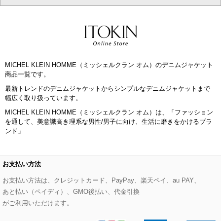
CHRISTIAN AUJARD Lサイズ
その他のトップス
セットアップスカート
モッズコート
帽子
ブレスレット・バングル
ショルダーバッグ
パンプス
すべてのアートフラワー
eur3
セットアップワンピース
ステンカラーコート
ヘアアクセサリー
ブローチ・コサージュ
ボストンバッグ
スニーカー
ローズ
Maison de CINQ
MICHEL KLEIN HOMME（ミッシェルクラン オム）のデニムジャケット
その他のジャケット・スーツ
ノーカラーコート
財布・名刺入れ・ケース
その他のアクセサリー
クラッチバッグ
ブーツ・ブーティー
オーキッド・胡蝶蘭
商品一覧です。
MK MICHEL KLEIN BAG
最新トレンドのデニムジャケットからシンプルなデニムジャケットまで
ライダースジャケット
ハンカチ・バンダナ
バックパック・リュック
フラットシューズ
カサブランカ・カラー
幅広く取り扱っています。
HIROKO KOSHINO
MICHEL KLEIN HOMME（ミッシェルクラン オム）は、「ファッション
デニムジャケット
手袋
ボディバッグ・メッセンジャーバッグ
ローファー
ラナンキュラス
を通して、美意識高き理系な男性/男子に向け、生活に磨きをかけるブラ
re:edition project 165
ンド」
ダウンジャケット・コート
チャーム・ストラップ
トラベルバッグ
ドレスシューズ
ポプリアレンジ＆フレグランス
HIROKO BIS
お支払い方法
その他のコート・ブルゾン
ネクタイ
ビジネスバッグ
サンダル・ミュール
グリーン
HIROKO BIS GRANDE
お支払い方法は、クレジットカード、PayPay、楽天ペイ、au PAY、
ポーチ
その他のバッグ
その他のシューズ
その他のアートフラワー
あと払い（ペイディ）、GMO後払い、代金引換
がご利用いただけます。
傘・日傘