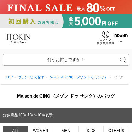
BRAND
ログイン
新規会員登録
何かお探しですか？
TOP
ブランドから探す
Maison de CINQ（メゾン ドゥ サンク）
バッグ
Maison de CINQ（メゾン ドゥ サンク）のバッグ
対象商品
16
件
1件〜16件表示
ALL
WOMEN
MEN
KIDS
OTHERS