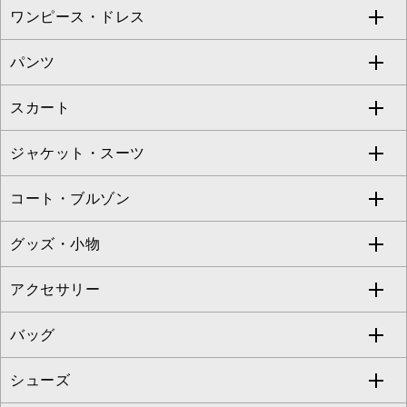
ワンピース・ドレス
すべてのトップス
S sybilla
BUYERS SELECT
パンツ
カットソー・Tシャツ
すべてのワンピース・ドレス
Jocomomola
スカート
ブラウス・シャツ
ワンピース
すべてのパンツ
TARA JARMON
ジャケット・スーツ
ニット・セーター
ドレス
フルレングスパンツ
すべてのスカート
ZAPA
コート・ブルゾン
カーディガン
チュニック
クロップド・半端丈パンツ
ロング・マキシ丈スカート
すべてのジャケット・スーツ
TONEA
グッズ・小物
アンサンブルセット
ジャンパースカート
ガウチョ・ワイドパンツ
ひざ丈スカート
テーラードジャケット
すべてのコート・ブルゾン
al'aise modulation
アクセサリー
ベスト・ジレ
その他のワンピース・ドレス
ハーフ・ショート丈パンツ
ミモレ丈スカート
ノーカラージャケット
トレンチコート
すべてのグッズ・小物
GEORGES RECH
バッグ
パーカー
サロペット・オールインワン
ショート・ミニ丈スカート
セットアップ
ピーコート
マスク
すべてのアクセサリー
GIANNI LO GIUDICE
シューズ
タンクトップ・キャミソール
その他のパンツ
その他のスカート
セットアップジャケット
ダッフルコート
ストール・マフラー・スヌード
ネックレス
すべてのバッグ
CHRISTIAN AUJARD