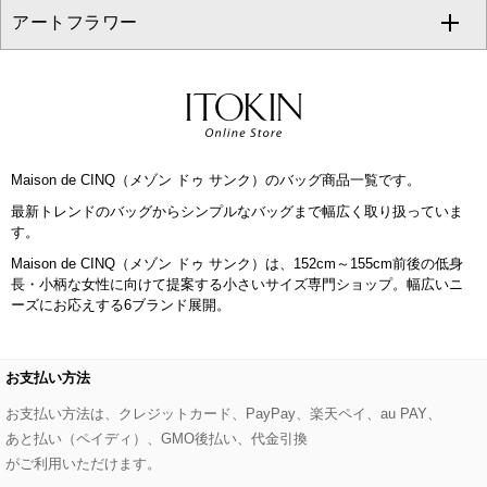
アートフラワー
スウェット・ジャージー
セットアップパンツ
チェスターコート
ベルト・サスペンダー
ピアス・イヤリング
トートバッグ
すべてのシューズ
CHRISTIAN AUJARD Lサイズ
その他のトップス
セットアップスカート
モッズコート
帽子
ブレスレット・バングル
ショルダーバッグ
パンプス
すべてのアートフラワー
eur3
セットアップワンピース
ステンカラーコート
ヘアアクセサリー
ブローチ・コサージュ
ボストンバッグ
スニーカー
ローズ
Maison de CINQ
Maison de CINQ（メゾン ドゥ サンク）のバッグ商品一覧です。
その他のジャケット・スーツ
ノーカラーコート
財布・名刺入れ・ケース
その他のアクセサリー
クラッチバッグ
ブーツ・ブーティー
オーキッド・胡蝶蘭
MK MICHEL KLEIN BAG
最新トレンドのバッグからシンプルなバッグまで幅広く取り扱っていま
す。
ライダースジャケット
ハンカチ・バンダナ
バックパック・リュック
フラットシューズ
カサブランカ・カラー
HIROKO KOSHINO
Maison de CINQ（メゾン ドゥ サンク）は、152cm～155cm前後の低身
長・小柄な女性に向けて提案する小さいサイズ専門ショップ。幅広いニ
デニムジャケット
手袋
ボディバッグ・メッセンジャーバッグ
ローファー
ラナンキュラス
ーズにお応えする6ブランド展開。
re:edition project 165
ダウンジャケット・コート
チャーム・ストラップ
トラベルバッグ
ドレスシューズ
ポプリアレンジ＆フレグランス
HIROKO BIS
お支払い方法
その他のコート・ブルゾン
ネクタイ
ビジネスバッグ
サンダル・ミュール
グリーン
お支払い方法は、クレジットカード、PayPay、楽天ペイ、au PAY、
HIROKO BIS GRANDE
あと払い（ペイディ）、GMO後払い、代金引換
ポーチ
その他のバッグ
その他のシューズ
その他のアートフラワー
がご利用いただけます。