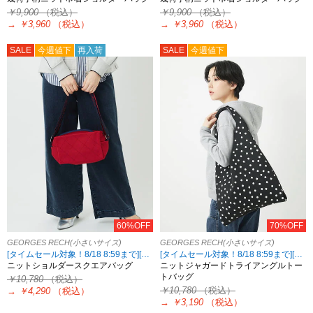
￥9,900
（税込）
￥9,900
（税込）
→
￥3,960
（税込）
→
￥3,960
（税込）
SALE
今週値下
再入荷
SALE
今週値下
60%OFF
70%OFF
GEORGES RECH(小さいサイズ)
GEORGES RECH(小さいサイズ)
[タイムセール対象！8/18 8:59まで][2点10%OFF対象！8/21 8:59まで 対象5ブランド限定]
[タイムセール対象！8/18 8:59まで][2点10%OFF対象！8/21 8:59まで 対象5ブランド限定]
ニットショルダースクエアバッグ
ニットジャガードトライアングルトー
トバッグ
￥10,780
（税込）
￥10,780
（税込）
→
￥4,290
（税込）
→
￥3,190
（税込）