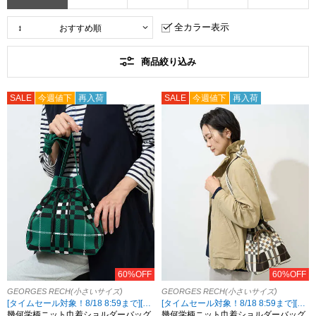
全カラー表示
商品絞り込み
SALE
今週値下
再入荷
SALE
今週値下
再入荷
60%OFF
60%OFF
GEORGES RECH(小さいサイズ)
GEORGES RECH(小さいサイズ)
[タイムセール対象！8/18 8:59まで][2点10%OFF対象！8/21 8:59まで 対象5ブランド限定]
[タイムセール対象！8/18 8:59まで][2点10%OFF対象！8/21 8:59まで 対象5ブランド限定]
幾何学柄ニット巾着ショルダーバッグ
幾何学柄ニット巾着ショルダーバッグ