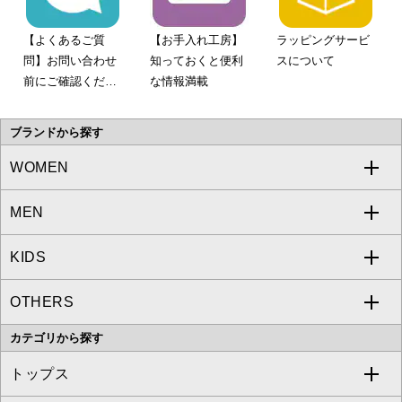
【よくあるご質
【お手入れ工房】
ラッピングサービ
問】お問い合わせ
知っておくと便利
スについて
前にご確認くださ
な情報満載
い。
ブランドから探す
WOMEN
MEN
a.v.v
KIDS
MICHEL KLEIN
a.v.v
OTHERS
MK MICHEL KLEIN
MICHEL KLEIN HOMME
a.v.v
カテゴリから探す
OFUON le MK
MK MICHEL KLEIN HOMME
MK MICHEL KLEIN BAG
トップス
Sybilla
EMILIO ROBBA