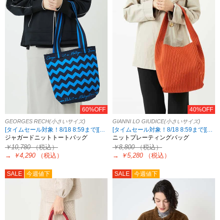
60%OFF
40%OFF
GEORGES RECH(小さいサイズ)
GIANNI LO GIUDICE(小さいサイズ)
[タイムセール対象！8/18 8:59まで][2点10%OFF対象！8/21 8:59まで 対象5ブランド限定]
[タイムセール対象！8/18 8:59まで][2点10%OFF対象！8/21 8:59まで 対象5ブランド限定]
ジャガードニットトートバッグ
ニットプレーティングバッグ
￥10,780
（税込）
￥8,800
（税込）
→
￥4,290
（税込）
→
￥5,280
（税込）
SALE
今週値下
SALE
今週値下