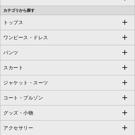
カテゴリから探す
OFUON le MK
MK MICHEL KLEIN HOMME
MK MICHEL KLEIN BAG
トップス
Sybilla
EMILIO ROBBA
ワンピース・ドレス
すべてのトップス
S sybilla
BUYERS SELECT
パンツ
カットソー・Tシャツ
すべてのワンピース・ドレス
Jocomomola
スカート
ブラウス・シャツ
ワンピース
すべてのパンツ
TARA JARMON
ジャケット・スーツ
ニット・セーター
ドレス
フルレングスパンツ
すべてのスカート
ZAPA
コート・ブルゾン
カーディガン
チュニック
クロップド・半端丈パンツ
ロング・マキシ丈スカート
すべてのジャケット・スーツ
TONEA
グッズ・小物
アンサンブルセット
ジャンパースカート
ガウチョ・ワイドパンツ
ひざ丈スカート
テーラードジャケット
すべてのコート・ブルゾン
al'aise modulation
アクセサリー
ベスト・ジレ
その他のワンピース・ドレス
ハーフ・ショート丈パンツ
ミモレ丈スカート
ノーカラージャケット
トレンチコート
すべてのグッズ・小物
GEORGES RECH