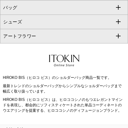
バッグ
パーカー
サロペット・オールインワン
ショート・ミニ丈スカート
セットアップ
ピーコート
マスク
すべてのアクセサリー
GIANNI LO GIUDICE
シューズ
タンクトップ・キャミソール
その他のパンツ
その他のスカート
セットアップジャケット
ダッフルコート
ストール・マフラー・スヌード
ネックレス
すべてのバッグ
CHRISTIAN AUJARD
アートフラワー
スウェット・ジャージー
セットアップパンツ
チェスターコート
ベルト・サスペンダー
ピアス・イヤリング
トートバッグ
すべてのシューズ
CHRISTIAN AUJARD Lサイズ
その他のトップス
セットアップスカート
モッズコート
帽子
ブレスレット・バングル
ショルダーバッグ
パンプス
すべてのアートフラワー
eur3
セットアップワンピース
ステンカラーコート
ヘアアクセサリー
ブローチ・コサージュ
ボストンバッグ
スニーカー
ローズ
Maison de CINQ
HIROKO BIS（ヒロコ ビス）のショルダーバッグ商品一覧です。
その他のジャケット・スーツ
ノーカラーコート
財布・名刺入れ・ケース
その他のアクセサリー
クラッチバッグ
ブーツ・ブーティー
オーキッド・胡蝶蘭
MK MICHEL KLEIN BAG
最新トレンドのショルダーバッグからシンプルなショルダーバッグまで
幅広く取り扱っています。
ライダースジャケット
ハンカチ・バンダナ
バックパック・リュック
フラットシューズ
カサブランカ・カラー
HIROKO KOSHINO
HIROKO BIS（ヒロコ ビス）は、ヒロココシノのもつエレガントマイン
ドを表現し、都会的にソフィスティケートされた単品コーディネートの
デニムジャケット
手袋
ボディバッグ・メッセンジャーバッグ
ローファー
ラナンキュラス
ウエアリングを提案する、ヒロココシノのディフュージョンブランド。
re:edition project 165
ダウンジャケット・コート
チャーム・ストラップ
トラベルバッグ
ドレスシューズ
ポプリアレンジ＆フレグランス
HIROKO BIS