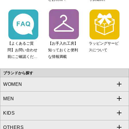
【よくあるご質
【お手入れ工房】
ラッピングサービ
問】お問い合わせ
知っておくと便利
スについて
前にご確認くださ
な情報満載
い。
ブランドから探す
WOMEN
MEN
a.v.v
KIDS
MICHEL KLEIN
a.v.v
OTHERS
MK MICHEL KLEIN
MICHEL KLEIN HOMME
a.v.v