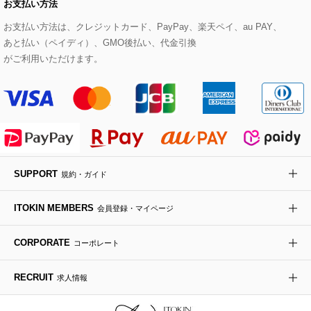
お支払い方法
その他のコート・ブルゾン
ネクタイ
ビジネスバッグ
サンダル・ミュール
グリーン
お支払い方法は、クレジットカード、PayPay、楽天ペイ、au PAY、
HIROKO BIS GRANDE
あと払い（ペイディ）、GMO後払い、代金引換
ポーチ
その他のバッグ
その他のシューズ
その他のアートフラワー
がご利用いただけます。
傘・日傘
アイウェア
レッグウェア
SUPPORT
規約・ガイド
時計
ITOKIN MEMBERS
会員登録・マイページ
その他のグッズ・小物
CORPORATE
コーポレート
RECRUIT
求人情報