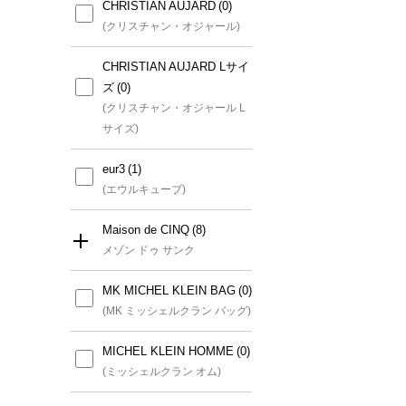
CHRISTIAN AUJARD
(クリスチャン・オジャール)
CHRISTIAN AUJARD Lサイ
ズ
(クリスチャン・オジャール L
サイズ)
eur3
(エウルキューブ)
Maison de CINQ
メゾン ドゥ サンク
MK MICHEL KLEIN BAG
すべて
(MK ミッシェルクラン バッグ)
GIANNI LO GIUDICE(小さ
MICHEL KLEIN HOMME
いサイズ)
(ミッシェルクラン オム)
(ジャンニロジュディチェ(小さ