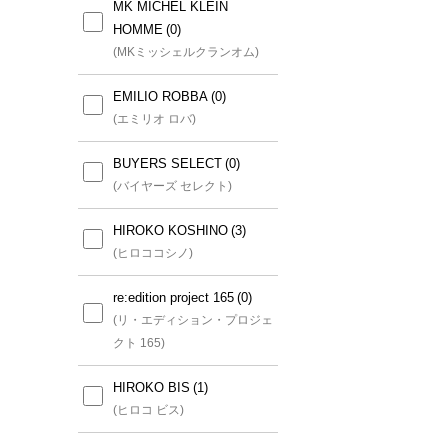
いサイズ))
MK MICHEL KLEIN
HOMME
GEORGES RECH(小さいサ
(MKミッシェルクランオム)
イズ)
(ジョルジュレッシュ(小さいサ
EMILIO ROBBA
イズ))
(エミリオ ロバ)
CHRISTIAN AUJARD(小さ
BUYERS SELECT
いサイズ)
(バイヤーズ セレクト)
(クリスチャン・オジャール(小
さいサイズ))
HIROKO KOSHINO
(ヒロココシノ)
HIROKO BIS(小さいサイズ)
re:edition project 165
(ヒロコビス(小さいサイズ))
(リ・エディション・プロジェ
クト 165)
MICHEL KLEIN(小さいサイ
ズ)
HIROKO BIS
(ミッシェルクラン(小さいサイ
(ヒロコ ビス)
ズ))