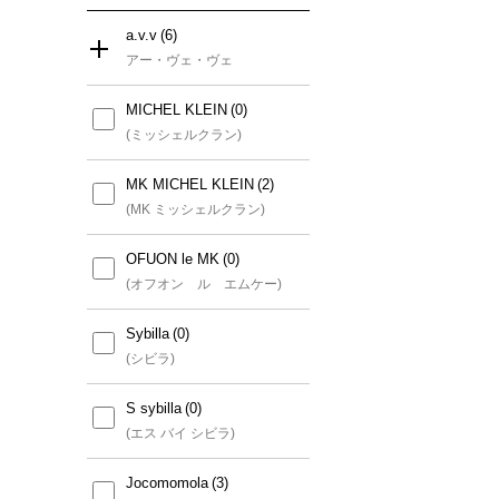
a.v.v
アー・ヴェ・ヴェ
MICHEL KLEIN
すべて
(ミッシェルクラン)
a.v.v
MK MICHEL KLEIN
(アー・ヴェ・ヴェ)
(MK ミッシェルクラン)
a.v.v MEN
OFUON le MK
(アー・ヴェ・ヴェ メン)
(オフオン ル エムケー)
a.v.v KIDS
Sybilla
(アー・ヴェ・ヴェ キッズ)
(シビラ)
a.v.v Elmi
S sybilla
(アー・ヴェ・ヴェ エルミ)
(エス バイ シビラ)
Jocomomola