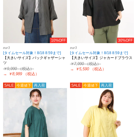
10%OFF
30%OFF
eur3
eur3
[タイムセール対象！8/18 8:59まで]
[タイムセール対象！8/18 8:59まで]
【大きいサイズ】バックギャザーシャ
【大きいサイズ】ジャカードブラウス
ツ
￥7,990
（税込）
￥9,990
（税込）
→
￥5,590
（税込）
→
￥8,989
（税込）
SALE
今週値下
再入荷
SALE
今週値下
再入荷