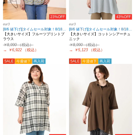
23%OFF
43%OFF
eur3
eur3
[8/6 値下げ][タイムセール対象！8/18 8:59まで]
[8/6 値下げ][タイムセール対象！8/18 8:59まで]
【大きいサイズ】フルーツプリントブ
【大きいサイズ】コットンシアーチュ
ラウス
ニック
￥8,990
（税込）
￥8,990
（税込）
→
￥6,922
（税込）
→
￥5,123
（税込）
SALE
今週値下
再入荷
SALE
今週値下
再入荷