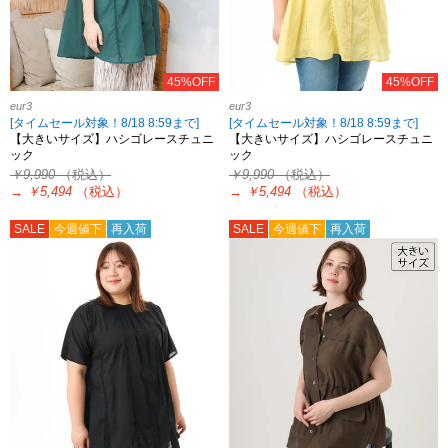
45%OFF
45%OFF
eur3
eur3
[タイムセール対象！8/18 8:59まで]
[タイムセール対象！8/18 8:59まで]
【大きいサイズ】ハシゴレースチュニ
【大きいサイズ】ハシゴレースチュニ
ック
ック
￥9,990
（税込）
￥9,990
（税込）
→
￥5,494
（税込）
→
￥5,494
（税込）
SALE
今週値下
再入荷
SALE
今週値下
再入荷