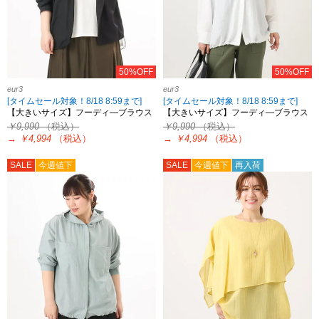
50%OFF
50%OFF
eur3
eur3
[タイムセール対象！8/18 8:59まで]
[タイムセール対象！8/18 8:59まで]
【大きいサイズ】フーディ―ブラウス
【大きいサイズ】フーディ―ブラウス
￥9,990
（税込）
￥9,990
（税込）
→
￥4,994
（税込）
→
￥4,994
（税込）
SALE
今週値下
SALE
今週値下
再入荷