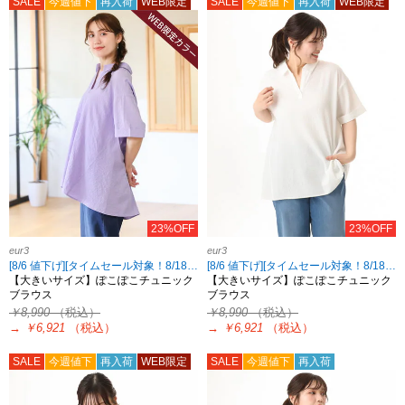
SALE
今週値下
再入荷
WEB限定
SALE
今週値下
再入荷
WEB限定
23%OFF
23%OFF
eur3
eur3
[8/6 値下げ][タイムセール対象！8/18 8:59まで]
[8/6 値下げ][タイムセール対象！8/18 8:59まで]
【大きいサイズ】ぽこぽこチュニック
【大きいサイズ】ぽこぽこチュニック
ブラウス
ブラウス
￥8,990
（税込）
￥8,990
（税込）
→
￥6,921
（税込）
→
￥6,921
（税込）
SALE
今週値下
再入荷
WEB限定
SALE
今週値下
再入荷