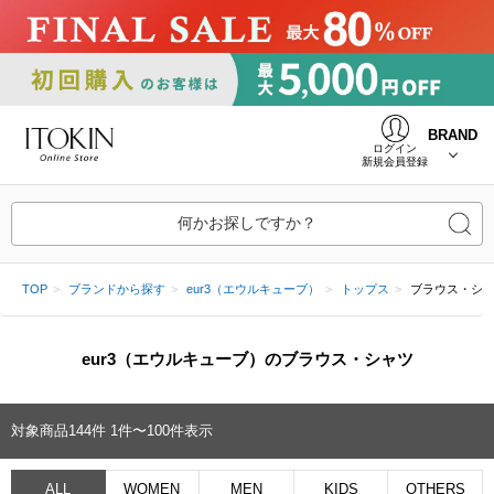
BRAND
ログイン
新規会員登録
何かお探しですか？
TOP
ブランドから探す
eur3（エウルキューブ）
トップス
ブラウス・シ
eur3（エウルキューブ）のブラウス・シャツ
対象商品
144
件
1件〜100件表示
ALL
WOMEN
MEN
KIDS
OTHERS