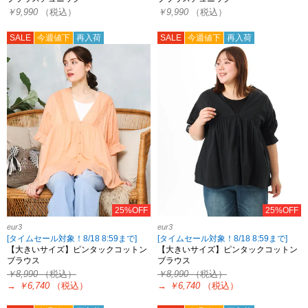
￥9,990
（税込）
￥9,990
（税込）
SALE
今週値下
再入荷
SALE
今週値下
再入荷
25%OFF
25%OFF
eur3
eur3
[タイムセール対象！8/18 8:59まで]
[タイムセール対象！8/18 8:59まで]
【大きいサイズ】ピンタックコットン
【大きいサイズ】ピンタックコットン
ブラウス
ブラウス
￥8,990
（税込）
￥8,990
（税込）
→
￥6,740
（税込）
→
￥6,740
（税込）