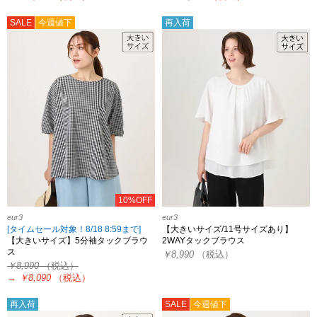
SALE
今週値下
再入荷
10%OFF
eur3
eur3
[タイムセール対象！8/18 8:59まで]
【大きいサイズ/11号サイズあり】
【大きいサイズ】5分袖タックブラウ
2WAYタックブラウス
ス
￥8,990
（税込）
￥8,990
（税込）
→
￥8,090
（税込）
再入荷
SALE
今週値下