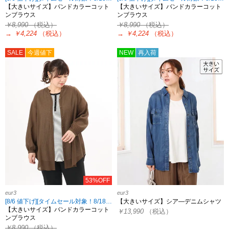
【大きいサイズ】バンドカラーコット
【大きいサイズ】バンドカラーコット
ンブラウス
ンブラウス
￥8,990
（税込）
￥8,990
（税込）
→
￥4,224
（税込）
→
￥4,224
（税込）
SALE
今週値下
NEW
再入荷
53%OFF
eur3
eur3
[8/6 値下げ][タイムセール対象！8/18 8:59まで]
【大きいサイズ】シア―デニムシャツ
【大きいサイズ】バンドカラーコット
￥13,990
（税込）
ンブラウス
￥8,990
（税込）