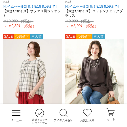
eur3
eur3
[タイムセール対象！8/18 8:59まで]
[タイムセール対象！8/18 8:59まで]
【大きいサイズ】サファリ風ジャケッ
【大きいサイズ】コットンチェックブ
ト
ラウス
￥10,989
（税込）
￥9,990
（税込）
→
￥9,891
（税込）
→
￥6,991
（税込）
SALE
今週値下
再入荷
SALE
今週値下
再入荷
30%OFF
50%OFF
eur3
eur3
[タイムセール対象！8/18 8:59まで]
[タイムセール対象！8/18 8:59まで]
カート
最近チェック
アイテムを探す
お気に入り
したアイテム
【大きいサイズ】コットンチェックブ
【大きいサイズ/11号サイズあり】タッ