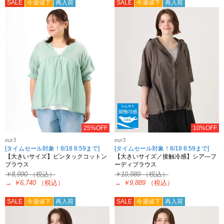
SALE
今週値下
再入荷
SALE
今週値下
再入荷
25%OFF
10%OFF
eur3
eur3
[タイムセール対象！8/18 8:59まで]
[タイムセール対象！8/18 8:59まで]
【大きいサイズ】ピンタックコットン
【大きいサイズ／接触冷感】シア―フ
ブラウス
ーディブラウス
￥8,990
（税込）
￥10,989
（税込）
→
￥6,740
（税込）
→
￥9,889
（税込）
SALE
今週値下
再入荷
SALE
今週値下
再入荷