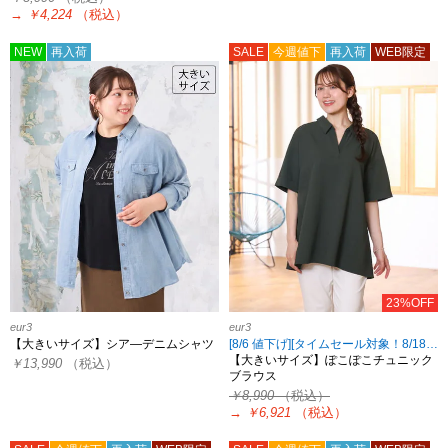
→
￥4,224
（税込）
NEW
再入荷
SALE
今週値下
再入荷
WEB限定
23%OFF
eur3
eur3
【大きいサイズ】シア―デニムシャツ
[8/6 値下げ][タイムセール対象！8/18 8:59まで]
【大きいサイズ】ぽこぽこチュニック
￥13,990
（税込）
ブラウス
￥8,990
（税込）
→
￥6,921
（税込）