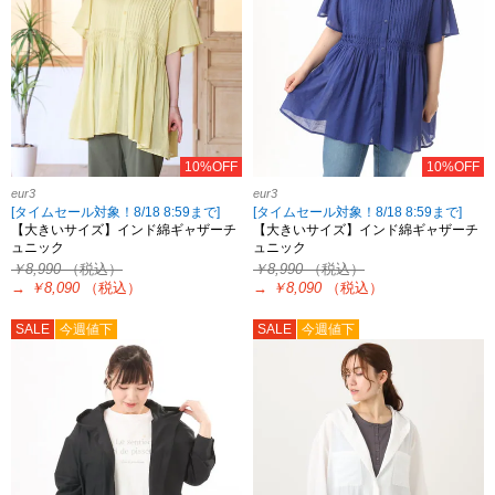
10%OFF
10%OFF
eur3
eur3
[タイムセール対象！8/18 8:59まで]
[タイムセール対象！8/18 8:59まで]
【大きいサイズ】インド綿ギャザーチ
【大きいサイズ】インド綿ギャザーチ
ュニック
ュニック
￥8,990
（税込）
￥8,990
（税込）
→
￥8,090
（税込）
→
￥8,090
（税込）
SALE
今週値下
SALE
今週値下