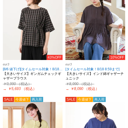
43%OFF
10%OFF
eur3
eur3
[8/6 値下げ][タイムセール対象！8/18 8:59まで]
[タイムセール対象！8/18 8:59まで]
【大きいサイズ】ギンガムチェックギ
【大きいサイズ】インド綿ギャザーチ
ャザーブラウス
ュニック
￥9,990
（税込）
￥8,990
（税込）
→
￥5,693
（税込）
→
￥8,090
（税込）
SALE
今週値下
再入荷
SALE
今週値下
再入荷