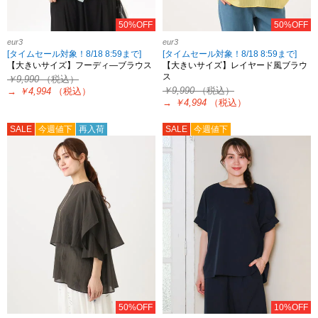
50%OFF
50%OFF
eur3
eur3
[タイムセール対象！8/18 8:59まで]
[タイムセール対象！8/18 8:59まで]
【大きいサイズ】フーディ―ブラウス
【大きいサイズ】レイヤード風ブラウ
ス
￥9,990
（税込）
￥9,990
（税込）
→
￥4,994
（税込）
→
￥4,994
（税込）
SALE
今週値下
再入荷
SALE
今週値下
50%OFF
10%OFF