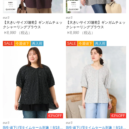
eur3
eur3
【大きいサイズ/速乾】ギンガムチェッ
【大きいサイズ/速乾】ギンガムチェッ
クシャーリングブラウス
クシャーリングブラウス
￥8,990
（税込）
￥8,990
（税込）
SALE
今週値下
再入荷
SALE
今週値下
再入荷
43%OFF
43%OFF
eur3
eur3
[8/6 値下げ][タイムセール対象！8/18 8:59まで]
[8/6 値下げ][タイムセール対象！8/18 8:59まで]