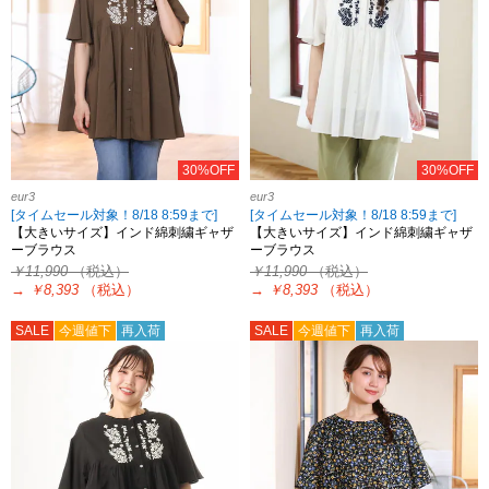
30%OFF
30%OFF
eur3
eur3
[タイムセール対象！8/18 8:59まで]
[タイムセール対象！8/18 8:59まで]
【大きいサイズ】インド綿刺繍ギャザ
【大きいサイズ】インド綿刺繍ギャザ
ーブラウス
ーブラウス
￥11,990
（税込）
￥11,990
（税込）
→
￥8,393
（税込）
→
￥8,393
（税込）
SALE
今週値下
再入荷
SALE
今週値下
再入荷