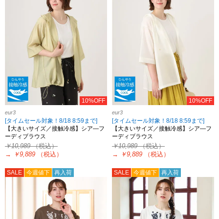
10%OFF
10%OFF
eur3
eur3
[タイムセール対象！8/18 8:59まで]
[タイムセール対象！8/18 8:59まで]
【大きいサイズ／接触冷感】シア―フ
【大きいサイズ／接触冷感】シア―フ
ーディブラウス
ーディブラウス
￥10,989
（税込）
￥10,989
（税込）
→
￥9,889
（税込）
→
￥9,889
（税込）
SALE
今週値下
再入荷
SALE
今週値下
再入荷