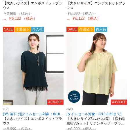
【大きいサイズ】エンボスドットブラ
【大きいサイズ】エンボスドットブラ
ウス
ウス
￥8,990
（税込）
￥8,990
（税込）
→
￥5,122
（税込）
→
￥5,122
（税込）
SALE
今週値下
再入荷
SALE
今週値下
再入荷
43%OFF
43%OFF
eur3
eur3
[8/6 値下げ][タイムセール対象！8/18 8:59まで]
[タイムセール対象！8/18 8:59まで]
【大きいサイズ】エンボスドットブラ
【大きいサイズ/a.v.v×eur3】【接触冷
ウス
感/UVカット】サテンギャザーブラ…
￥8,990
（税込）
￥6,990
（税込）