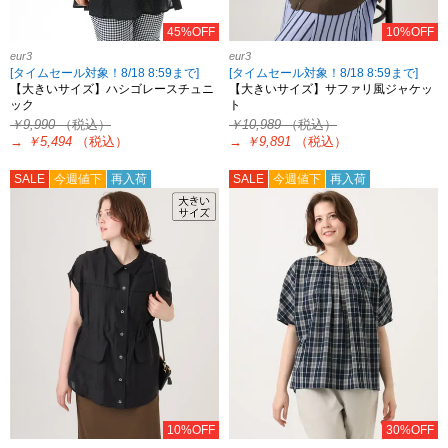
45%OFF
10%OFF
eur3
eur3
[タイムセール対象！8/18 8:59まで]
[タイムセール対象！8/18 8:59まで]
【大きいサイズ】ハシゴレースチュニ
【大きいサイズ】サファリ風ジャケッ
ック
ト
￥9,990
（税込）
￥10,989
（税込）
→
￥5,494
（税込）
→
￥9,891
（税込）
SALE
今週値下
再入荷
SALE
今週値下
再入荷
10%OFF
30%OFF