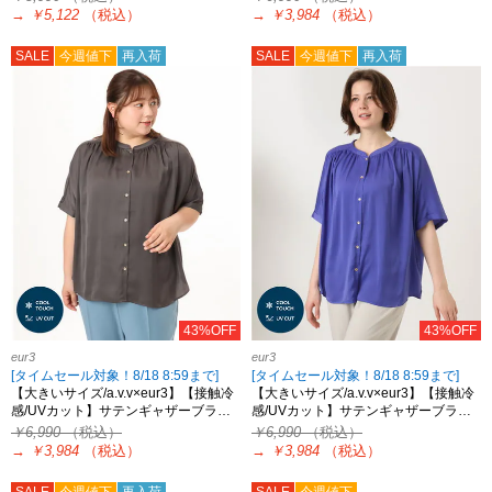
→
￥5,122
（税込）
→
￥3,984
（税込）
SALE
今週値下
再入荷
SALE
今週値下
再入荷
43%OFF
43%OFF
eur3
eur3
[タイムセール対象！8/18 8:59まで]
[タイムセール対象！8/18 8:59まで]
【大きいサイズ/a.v.v×eur3】【接触冷
【大きいサイズ/a.v.v×eur3】【接触冷
感/UVカット】サテンギャザーブラ…
感/UVカット】サテンギャザーブラ…
￥6,990
（税込）
￥6,990
（税込）
→
￥3,984
（税込）
→
￥3,984
（税込）