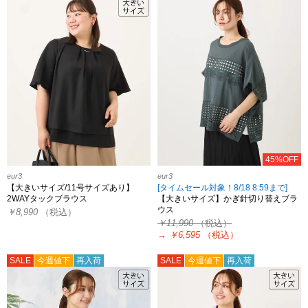
45%OFF
eur3
eur3
【大きいサイズ/11号サイズあり】
[タイムセール対象！8/18 8:59まで]
2WAYタックブラウス
【大きいサイズ】かぎ針切り替えブラ
ウス
￥8,990
（税込）
￥11,990
（税込）
→
￥6,595
（税込）
SALE
今週値下
再入荷
SALE
今週値下
再入荷