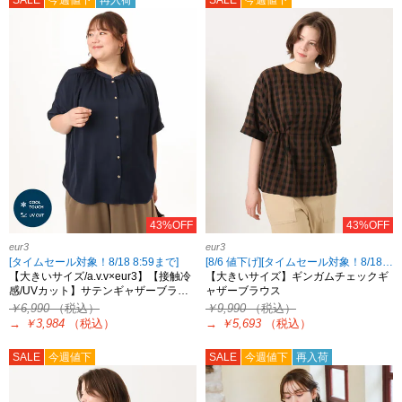
SALE
今週値下
再入荷
SALE
今週値下
43%OFF
43%OFF
eur3
eur3
[タイムセール対象！8/18 8:59まで]
[8/6 値下げ][タイムセール対象！8/18 8:59まで]
【大きいサイズ/a.v.v×eur3】【接触冷
【大きいサイズ】ギンガムチェックギ
感/UVカット】サテンギャザーブラ…
ャザーブラウス
￥6,990
（税込）
￥9,990
（税込）
→
￥3,984
（税込）
→
￥5,693
（税込）
SALE
今週値下
SALE
今週値下
再入荷