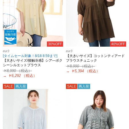
30%OFF
40%OFF
eur3
eur3
[タイムセール対象！8/18 8:59まで]
【大きいサイズ】コットンティアード
【大きいサイズ/接触冷感】シア―ボク
ブラウスチュニック
シーシルエットブラウス
￥8,990
（税込）
￥8,990
（税込）
→
￥5,394
（税込）
→
￥6,292
（税込）
SALE
再入荷
SALE
再入荷