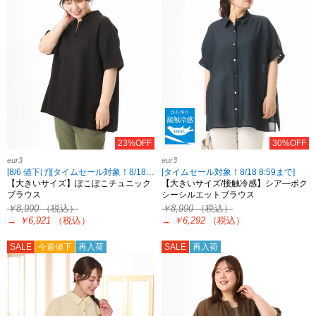
23%OFF
30%OFF
eur3
eur3
[8/6 値下げ][タイムセール対象！8/18 8:59まで]
[タイムセール対象！8/18 8:59まで]
【大きいサイズ】ぽこぽこチュニック
【大きいサイズ/接触冷感】シア―ボク
ブラウス
シーシルエットブラウス
￥8,990
（税込）
￥8,990
（税込）
→
￥6,921
（税込）
→
￥6,292
（税込）
SALE
今週値下
再入荷
SALE
再入荷