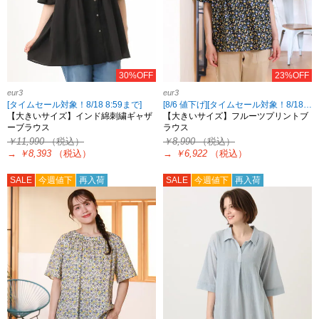
30%OFF
23%OFF
eur3
eur3
[タイムセール対象！8/18 8:59まで]
[8/6 値下げ][タイムセール対象！8/18 8:59まで]
【大きいサイズ】インド綿刺繍ギャザ
【大きいサイズ】フルーツプリントブ
ーブラウス
ラウス
￥11,990
（税込）
￥8,990
（税込）
→
￥8,393
（税込）
→
￥6,922
（税込）
SALE
今週値下
再入荷
SALE
今週値下
再入荷