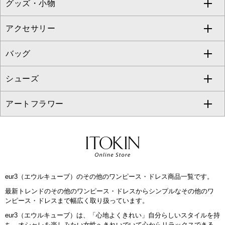
グッズ・小物
アンサンブルセット
ジャンパースカート
ガウチョ・ワイドパンツ
ひざ丈スカート
テーラードジャケット
すべてのコート・ブルゾン
al'aise modulation
アクセサリー
ベスト・ジレ
その他のワンピース・ドレス
ハーフ・ショート丈パンツ
ミモレ丈スカート
ノーカラージャケット
トレンチコート
すべてのグッズ・小物
GEORGES RECH
バッグ
パーカー
サロペット・オールインワン
ショート・ミニ丈スカート
セットアップ
ピーコート
マスク
すべてのアクセサリー
GIANNI LO GIUDICE
シューズ
タンクトップ・キャミソール
その他のパンツ
その他のスカート
セットアップジャケット
ダッフルコート
ストール・マフラー・スヌード
ネックレス
すべてのバッグ
CHRISTIAN AUJARD
アートフラワー
スウェット・ジャージー
セットアップパンツ
チェスターコート
ベルト・サスペンダー
ピアス・イヤリング
トートバッグ
すべてのシューズ
CHRISTIAN AUJARD Lサイズ
その他のトップス
セットアップスカート
モッズコート
帽子
ブレスレット・バングル
ショルダーバッグ
パンプス
すべてのアートフラワー
eur3
セットアップワンピース
ステンカラーコート
ヘアアクセサリー
ブローチ・コサージュ
ボストンバッグ
スニーカー
ローズ
Maison de CINQ
eur3（エウルキューブ）のその他のワンピース・ドレス商品一覧です。
その他のジャケット・スーツ
ノーカラーコート
財布・名刺入れ・ケース
その他のアクセサリー
クラッチバッグ
ブーツ・ブーティー
オーキッド・胡蝶蘭
MK MICHEL KLEIN BAG
最新トレンドのその他のワンピース・ドレスからシンプルなその他のワ
ンピース・ドレスまで幅広く取り扱っています。
ライダースジャケット
ハンカチ・バンダナ
バックパック・リュック
フラットシューズ
カサブランカ・カラー
HIROKO KOSHINO
eur3（エウルキューブ）は、「心地よくきれい」自分らしいスタイルを持
ち、オシャレを楽しみたい女性へきれいでいて心からリラックスできる