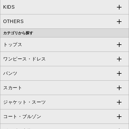
KIDS
MICHEL KLEIN
a.v.v
OTHERS
MK MICHEL KLEIN
MICHEL KLEIN HOMME
a.v.v
カテゴリから探す
OFUON le MK
MK MICHEL KLEIN HOMME
MK MICHEL KLEIN BAG
トップス
Sybilla
EMILIO ROBBA
ワンピース・ドレス
すべてのトップス
S sybilla
BUYERS SELECT
パンツ
カットソー・Tシャツ
すべてのワンピース・ドレス
Jocomomola
スカート
ブラウス・シャツ
ワンピース
すべてのパンツ
TARA JARMON
ジャケット・スーツ
ニット・セーター
ドレス
フルレングスパンツ
すべてのスカート
ZAPA
コート・ブルゾン
カーディガン
チュニック
クロップド・半端丈パンツ
ロング・マキシ丈スカート
すべてのジャケット・スーツ
TONEA