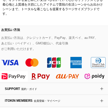
デニムジャケット
手袋
ボディバッグ・メッセンジャーバッグ
ローファー
ラナンキュラス
着心地と上質感を大切にしたアイテムで普段の生活シーンからお出かけ
re:edition project 165
シーンまで、トータルな着こなしを提案するラージサイズブランドで
す。
ダウンジャケット・コート
チャーム・ストラップ
トラベルバッグ
ドレスシューズ
ポプリアレンジ＆フレグランス
HIROKO BIS
その他のコート・ブルゾン
ネクタイ
ビジネスバッグ
サンダル・ミュール
グリーン
お支払い方法
HIROKO BIS GRANDE
お支払い方法は、クレジットカード、PayPay、楽天ペイ、au PAY、
ポーチ
その他のバッグ
その他のシューズ
その他のアートフラワー
あと払い（ペイディ）、GMO後払い、代金引換
がご利用いただけます。
傘・日傘
アイウェア
レッグウェア
時計
SUPPORT
規約・ガイド
その他のグッズ・小物
ITOKIN MEMBERS
会員登録・マイページ