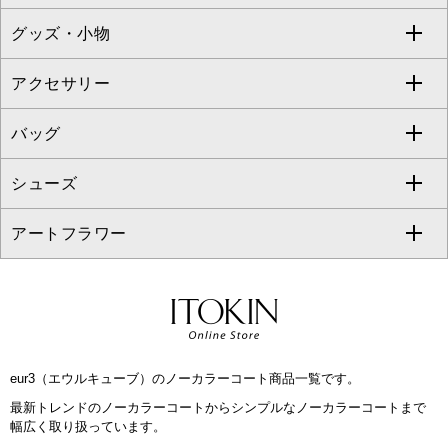
TONEA
グッズ・小物
アンサンブルセット
ジャンパースカート
ガウチョ・ワイドパンツ
ひざ丈スカート
テーラードジャケット
すべてのコート・ブルゾン
al'aise modulation
アクセサリー
ベスト・ジレ
その他のワンピース・ドレス
ハーフ・ショート丈パンツ
ミモレ丈スカート
ノーカラージャケット
トレンチコート
すべてのグッズ・小物
GEORGES RECH
バッグ
パーカー
サロペット・オールインワン
ショート・ミニ丈スカート
セットアップ
ピーコート
マスク
すべてのアクセサリー
GIANNI LO GIUDICE
シューズ
タンクトップ・キャミソール
その他のパンツ
その他のスカート
セットアップジャケット
ダッフルコート
ストール・マフラー・スヌード
ネックレス
すべてのバッグ
CHRISTIAN AUJARD
アートフラワー
スウェット・ジャージー
セットアップパンツ
チェスターコート
ベルト・サスペンダー
ピアス・イヤリング
トートバッグ
すべてのシューズ
CHRISTIAN AUJARD Lサイズ
その他のトップス
セットアップスカート
モッズコート
帽子
ブレスレット・バングル
ショルダーバッグ
パンプス
すべてのアートフラワー
eur3
セットアップワンピース
ステンカラーコート
ヘアアクセサリー
ブローチ・コサージュ
ボストンバッグ
スニーカー
ローズ
Maison de CINQ
eur3（エウルキューブ）のノーカラーコート商品一覧です。
その他のジャケット・スーツ
ノーカラーコート
財布・名刺入れ・ケース
その他のアクセサリー
クラッチバッグ
ブーツ・ブーティー
オーキッド・胡蝶蘭
MK MICHEL KLEIN BAG
最新トレンドのノーカラーコートからシンプルなノーカラーコートまで
幅広く取り扱っています。
ライダースジャケット
ハンカチ・バンダナ
バックパック・リュック
フラットシューズ
カサブランカ・カラー