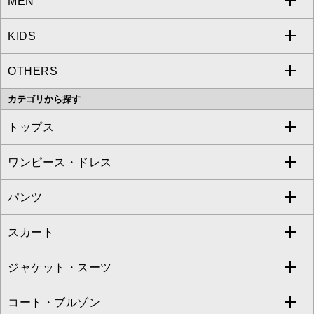
MEN
a.v.v
KIDS
MICHEL KLEIN
a.v.v
OTHERS
MK MICHEL KLEIN
MICHEL KLEIN HOMME
a.v.v
カテゴリから探す
OFUON le MK
MK MICHEL KLEIN HOMME
MK MICHEL KLEIN BAG
トップス
Sybilla
EMILIO ROBBA
ワンピース・ドレス
すべてのトップス
S sybilla
BUYERS SELECT
パンツ
カットソー・Tシャツ
すべてのワンピース・ドレス
Jocomomola
スカート
ブラウス・シャツ
ワンピース
すべてのパンツ
TARA JARMON
ジャケット・スーツ
ニット・セーター
ドレス
フルレングスパンツ
すべてのスカート
ZAPA
コート・ブルゾン
カーディガン
チュニック
クロップド・半端丈パンツ
ロング・マキシ丈スカート
すべてのジャケット・スーツ