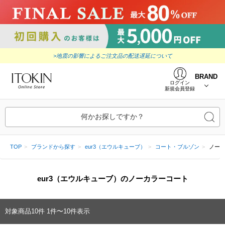
>地震の影響によるご注文品の配送遅延について
BRAND
ログイン
新規会員登録
何かお探しですか？
TOP
ブランドから探す
eur3（エウルキューブ）
コート・ブルゾン
ノー
eur3（エウルキューブ）のノーカラーコート
対象商品
10
件
1件〜10件表示