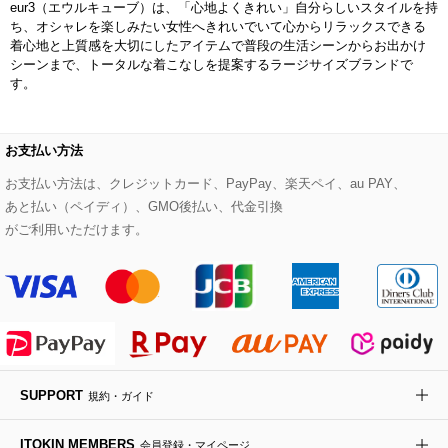
HIROKO KOSHINO
eur3（エウルキューブ）は、「心地よくきれい」自分らしいスタイルを持
ち、オシャレを楽しみたい女性へきれいでいて心からリラックスできる
デニムジャケット
手袋
ボディバッグ・メッセンジャーバッグ
ローファー
ラナンキュラス
着心地と上質感を大切にしたアイテムで普段の生活シーンからお出かけ
re:edition project 165
シーンまで、トータルな着こなしを提案するラージサイズブランドで
す。
ダウンジャケット・コート
チャーム・ストラップ
トラベルバッグ
ドレスシューズ
ポプリアレンジ＆フレグランス
HIROKO BIS
その他のコート・ブルゾン
ネクタイ
ビジネスバッグ
サンダル・ミュール
グリーン
お支払い方法
HIROKO BIS GRANDE
お支払い方法は、クレジットカード、PayPay、楽天ペイ、au PAY、
ポーチ
その他のバッグ
その他のシューズ
その他のアートフラワー
あと払い（ペイディ）、GMO後払い、代金引換
がご利用いただけます。
傘・日傘
アイウェア
レッグウェア
時計
SUPPORT
規約・ガイド
その他のグッズ・小物
ITOKIN MEMBERS
会員登録・マイページ