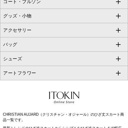
コート・ブルゾン
カーディガン
チュニック
クロップド・半端丈パンツ
ロング・マキシ丈スカート
すべてのジャケット・スーツ
TONEA
グッズ・小物
アンサンブルセット
ジャンパースカート
ガウチョ・ワイドパンツ
ひざ丈スカート
テーラードジャケット
すべてのコート・ブルゾン
al'aise modulation
アクセサリー
ベスト・ジレ
その他のワンピース・ドレス
ハーフ・ショート丈パンツ
ミモレ丈スカート
ノーカラージャケット
トレンチコート
すべてのグッズ・小物
GEORGES RECH
バッグ
パーカー
サロペット・オールインワン
ショート・ミニ丈スカート
セットアップ
ピーコート
マスク
すべてのアクセサリー
GIANNI LO GIUDICE
シューズ
タンクトップ・キャミソール
その他のパンツ
その他のスカート
セットアップジャケット
ダッフルコート
ストール・マフラー・スヌード
ネックレス
すべてのバッグ
CHRISTIAN AUJARD
アートフラワー
スウェット・ジャージー
セットアップパンツ
チェスターコート
ベルト・サスペンダー
ピアス・イヤリング
トートバッグ
すべてのシューズ
CHRISTIAN AUJARD Lサイズ
その他のトップス
セットアップスカート
モッズコート
帽子
ブレスレット・バングル
ショルダーバッグ
パンプス
すべてのアートフラワー
eur3
セットアップワンピース
ステンカラーコート
ヘアアクセサリー
ブローチ・コサージュ
ボストンバッグ
スニーカー
ローズ
Maison de CINQ
CHRISTIAN AUJARD（クリスチャン・オジャール）のひざ丈スカート商
その他のジャケット・スーツ
ノーカラーコート
財布・名刺入れ・ケース
その他のアクセサリー
クラッチバッグ
ブーツ・ブーティー
オーキッド・胡蝶蘭
品一覧です。
MK MICHEL KLEIN BAG