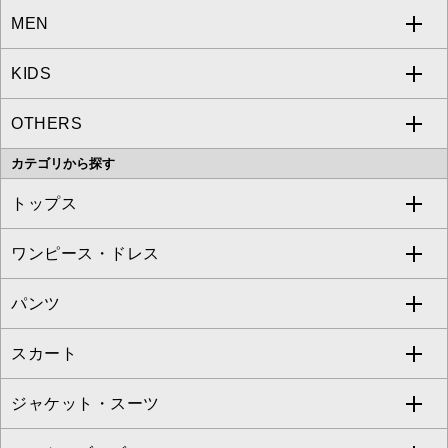
MEN
a.v.v
KIDS
MICHEL KLEIN
a.v.v
OTHERS
MK MICHEL KLEIN
MICHEL KLEIN HOMME
a.v.v
カテゴリから探す
OFUON le MK
MK MICHEL KLEIN HOMME
MK MICHEL KLEIN BAG
トップス
Sybilla
EMILIO ROBBA
ワンピース・ドレス
すべてのトップス
S sybilla
BUYERS SELECT
パンツ
カットソー・Tシャツ
すべてのワンピース・ドレス
Jocomomola
スカート
ブラウス・シャツ
ワンピース
すべてのパンツ
TARA JARMON
ジャケット・スーツ
ニット・セーター
ドレス
フルレングスパンツ
すべてのスカート
ZAPA