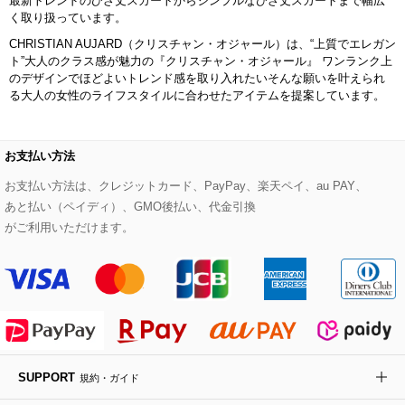
最新トレンドのひざ丈スカートからシンプルなひざ丈スカートまで幅広
ライダースジャケット
ハンカチ・バンダナ
バックパック・リュック
フラットシューズ
カサブランカ・カラー
く取り扱っています。
HIROKO KOSHINO
CHRISTIAN AUJARD（クリスチャン・オジャール）は、“上質でエレガン
デニムジャケット
手袋
ボディバッグ・メッセンジャーバッグ
ローファー
ラナンキュラス
ト”大人のクラス感が魅力の『クリスチャン・オジャール』 ワンランク上
re:edition project 165
のデザインでほどよいトレンド感を取り入れたいそんな願いを叶えられ
る大人の女性のライフスタイルに合わせたアイテムを提案しています。
ダウンジャケット・コート
チャーム・ストラップ
トラベルバッグ
ドレスシューズ
ポプリアレンジ＆フレグランス
HIROKO BIS
その他のコート・ブルゾン
ネクタイ
ビジネスバッグ
サンダル・ミュール
グリーン
お支払い方法
HIROKO BIS GRANDE
お支払い方法は、クレジットカード、PayPay、楽天ペイ、au PAY、
ポーチ
その他のバッグ
その他のシューズ
その他のアートフラワー
あと払い（ペイディ）、GMO後払い、代金引換
がご利用いただけます。
傘・日傘
アイウェア
レッグウェア
時計
SUPPORT
規約・ガイド