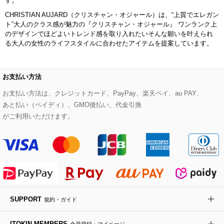
す。
HIROKO KOSHINO
CHRISTIAN AUJARD（クリスチャン・オジャール）は、“上質でエレガン
デニムジャケット
手袋
ボディバッグ・メッセンジャーバッグ
ローファー
ラナンキュラス
ト”大人のクラス感が魅力の『クリスチャン・オジャール』 ワンランク上
re:edition project 165
のデザインでほどよいトレンド感を取り入れたいそんな願いを叶えられ
る大人の女性のライフスタイルに合わせたアイテムを提案しています。
ダウンジャケット・コート
チャーム・ストラップ
トラベルバッグ
ドレスシューズ
ポプリアレンジ＆フレグランス
HIROKO BIS
その他のコート・ブルゾン
ネクタイ
ビジネスバッグ
サンダル・ミュール
グリーン
お支払い方法
HIROKO BIS GRANDE
お支払い方法は、クレジットカード、PayPay、楽天ペイ、au PAY、
ポーチ
その他のバッグ
その他のシューズ
その他のアートフラワー
あと払い（ペイディ）、GMO後払い、代金引換
がご利用いただけます。
傘・日傘
アイウェア
レッグウェア
時計
SUPPORT
規約・ガイド
その他のグッズ・小物
ITOKIN MEMBERS