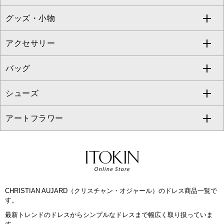
TONEA
グッズ・小物
アンサンブルセット
ジャンパースカート
ガウチョ・ワイドパンツ
ひざ丈スカート
テーラードジャケット
すべてのコート・ブルゾン
al'aise modulation
アクセサリー
ベスト・ジレ
その他のワンピース・ドレス
ハーフ・ショート丈パンツ
ミモレ丈スカート
ノーカラージャケット
トレンチコート
すべてのグッズ・小物
GEORGES RECH
バッグ
パーカー
サロペット・オールインワン
ショート・ミニ丈スカート
セットアップ
ピーコート
マスク
すべてのアクセサリー
GIANNI LO GIUDICE
シューズ
タンクトップ・キャミソール
その他のパンツ
その他のスカート
セットアップジャケット
ダッフルコート
ストール・マフラー・スヌード
ネックレス
すべてのバッグ
CHRISTIAN AUJARD
アートフラワー
スウェット・ジャージー
セットアップパンツ
チェスターコート
ベルト・サスペンダー
ピアス・イヤリング
トートバッグ
すべてのシューズ
CHRISTIAN AUJARD Lサイズ
その他のトップス
セットアップスカート
モッズコート
帽子
ブレスレット・バングル
ショルダーバッグ
パンプス
すべてのアートフラワー
eur3
セットアップワンピース
ステンカラーコート
ヘアアクセサリー
ブローチ・コサージュ
ボストンバッグ
スニーカー
ローズ
Maison de CINQ
CHRISTIAN AUJARD（クリスチャン・オジャール）のドレス商品一覧で
その他のジャケット・スーツ
ノーカラーコート
財布・名刺入れ・ケース
その他のアクセサリー
クラッチバッグ
ブーツ・ブーティー
オーキッド・胡蝶蘭
す。
MK MICHEL KLEIN BAG
最新トレンドのドレスからシンプルなドレスまで幅広く取り扱っていま
ライダースジャケット
ハンカチ・バンダナ
バックパック・リュック
フラットシューズ
カサブランカ・カラー