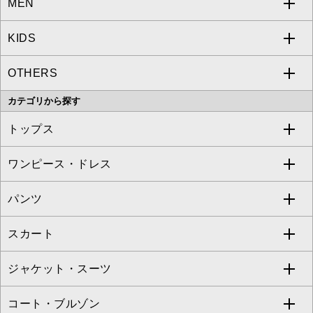
MEN
a.v.v
KIDS
MICHEL KLEIN
a.v.v
OTHERS
MK MICHEL KLEIN
MICHEL KLEIN HOMME
a.v.v
カテゴリから探す
OFUON le MK
MK MICHEL KLEIN HOMME
MK MICHEL KLEIN BAG
トップス
Sybilla
EMILIO ROBBA
ワンピース・ドレス
すべてのトップス
S sybilla
BUYERS SELECT
パンツ
カットソー・Tシャツ
すべてのワンピース・ドレス
Jocomomola
スカート
ブラウス・シャツ
ワンピース
すべてのパンツ
TARA JARMON
ジャケット・スーツ
ニット・セーター
ドレス
フルレングスパンツ
すべてのスカート
ZAPA
コート・ブルゾン
カーディガン
チュニック
クロップド・半端丈パンツ
ロング・マキシ丈スカート
すべてのジャケット・スーツ