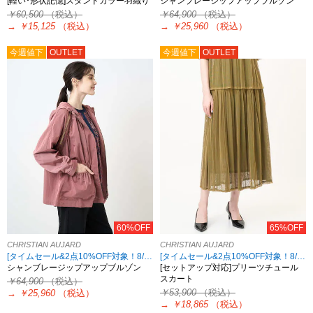
[軽い･形状記憶]スタンドカラー羽織り
シャンブレージップアップブルゾン
￥60,500
（税込）
￥64,900
（税込）
→
￥15,125
（税込）
→
￥25,960
（税込）
今週値下
OUTLET
今週値下
OUTLET
60%OFF
65%OFF
CHRISTIAN AUJARD
CHRISTIAN AUJARD
[タイムセール&2点10%OFF対象！8/17 8:59まで アウトレット限定]
[タイムセール&2点10%OFF対象！8/17 8:59まで アウトレット限定]
シャンブレージップアップブルゾン
[セットアップ対応]プリーツチュール
スカート
￥64,900
（税込）
￥53,900
（税込）
→
￥25,960
（税込）
→
￥18,865
（税込）