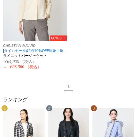
60%OFF
CHRISTIAN AUJARD
[タイムセール&2点10%OFF対象！8/17 8:59まで アウトレット限定]
ラメニットバージャケット
￥64,900
（税込）
→
￥25,960
（税込）
1
ランキング
1
2
3