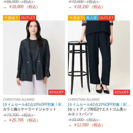
￥66,000
（税込）
￥72,600
（税込）
→
￥19,800
（税込）
→
￥18,150
（税込）
今週値下
OUTLET
今週値下
再入荷
OUTLET
65%OFF
65%OFF
CHRISTIAN AUJARD
CHRISTIAN AUJARD
[タイムセール&2点10%OFF対象！8/17 8:59まで アウトレット限定]
[タイムセール&2点10%OFF対象！8/17 8:59まで アウトレット限定]
カラミ織りテーラードジャケット
[セットアップ対応]ウエストゴム美シ
ルエットパンツ
￥73,700
（税込）
￥33,000
（税込）
→
￥25,795
（税込）
→
￥11,550
（税込）