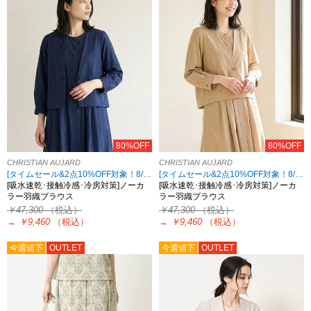
80%OFF
80%OFF
CHRISTIAN AUJARD
CHRISTIAN AUJARD
[タイムセール&2点10%OFF対象！8/17 8:59まで アウトレット限定]
[タイムセール&2点10%OFF対象！8/17 8:59まで アウトレット限定]
[吸水速乾･接触冷感･冷房対策]ノーカ
[吸水速乾･接触冷感･冷房対策]ノーカ
ラー羽織ブラウス
ラー羽織ブラウス
￥47,300
（税込）
￥47,300
（税込）
→
￥9,460
（税込）
→
￥9,460
（税込）
今週値下
OUTLET
今週値下
OUTLET