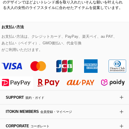
のデザインでほどよいトレンド感を取り入れたいそんな願いを叶えられ
る大人の女性のライフスタイルに合わせたアイテムを提案しています。
ダウンジャケット・コート
チャーム・ストラップ
トラベルバッグ
ドレスシューズ
ポプリアレンジ＆フレグランス
HIROKO BIS
その他のコート・ブルゾン
ネクタイ
ビジネスバッグ
サンダル・ミュール
グリーン
お支払い方法
HIROKO BIS GRANDE
お支払い方法は、クレジットカード、PayPay、楽天ペイ、au PAY、
ポーチ
その他のバッグ
その他のシューズ
その他のアートフラワー
あと払い（ペイディ）、GMO後払い、代金引換
がご利用いただけます。
傘・日傘
アイウェア
レッグウェア
時計
SUPPORT
規約・ガイド
その他のグッズ・小物
ITOKIN MEMBERS
会員登録・マイページ
CORPORATE
コーポレート