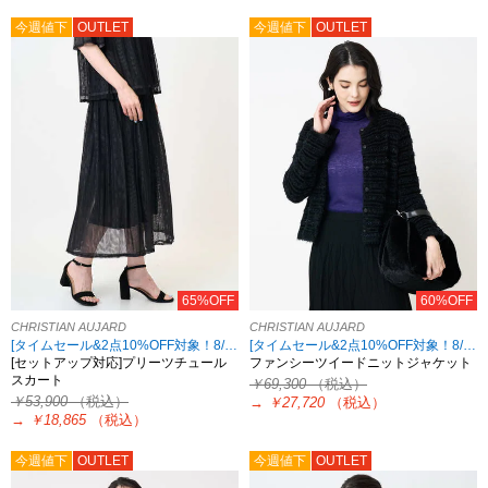
今週値下
OUTLET
今週値下
OUTLET
65%OFF
60%OFF
CHRISTIAN AUJARD
CHRISTIAN AUJARD
[タイムセール&2点10%OFF対象！8/17 8:59まで アウトレット限定]
[タイムセール&2点10%OFF対象！8/17 8:59まで アウトレット限定]
[セットアップ対応]プリーツチュール
ファンシーツイードニットジャケット
スカート
￥69,300
（税込）
￥53,900
（税込）
→
￥27,720
（税込）
→
￥18,865
（税込）
今週値下
OUTLET
今週値下
OUTLET