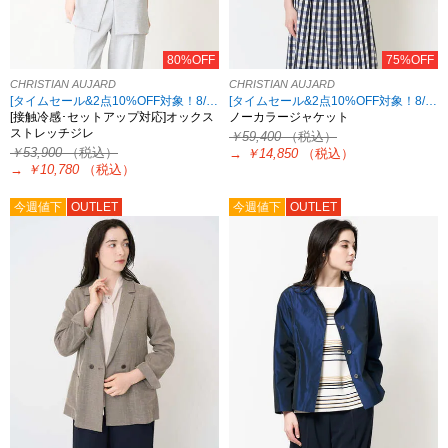
80%OFF
75%OFF
CHRISTIAN AUJARD
CHRISTIAN AUJARD
[タイムセール&2点10%OFF対象！8/17 8:59まで アウトレット限定]
[タイムセール&2点10%OFF対象！8/17 8:59まで アウトレット限定]
[接触冷感･セットアップ対応]オックス
ノーカラージャケット
ストレッチジレ
￥59,400
（税込）
￥53,900
（税込）
→
￥14,850
（税込）
→
￥10,780
（税込）
今週値下
OUTLET
今週値下
OUTLET