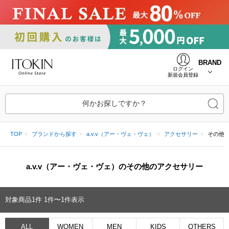
BRAND
ログイン
新規会員登録
何かお探しですか？
TOP
ブランドから探す
a.v.v（アー・ヴェ・ヴェ）
アクセサリー
その他
a.v.v（アー・ヴェ・ヴェ）のその他のアクセサリー
対象商品
1
件
1件〜1件表示
ALL
WOMEN
MEN
KIDS
OTHERS