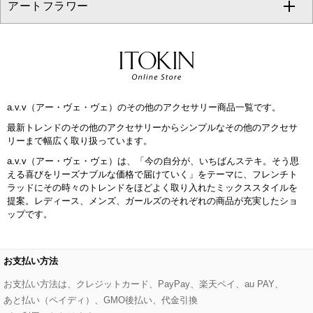
アートフラワー
スウェット・ジャージー
セットアップパンツ
チェスターコート
ベルト・サスペンダー
ピアス・イヤリング
トートバッグ
すべてのシューズ
CHRISTIAN AUJARD Lサイズ
その他のトップス
セットアップスカート
モッズコート
帽子
ブレスレット・バングル
ショルダーバッグ
パンプス
すべてのアートフラワー
eur3
セットアップワンピース
ステンカラーコート
ヘアアクセサリー
ブローチ・コサージュ
ボストンバッグ
スニーカー
ローズ
Maison de CINQ
a.v.v（アー・ヴェ・ヴェ）のその他のアクセサリー商品一覧です。
その他のジャケット・スーツ
ノーカラーコート
財布・名刺入れ・ケース
その他のアクセサリー
クラッチバッグ
ブーツ・ブーティー
オーキッド・胡蝶蘭
MK MICHEL KLEIN BAG
最新トレンドのその他のアクセサリーからシンプルなその他のアクセサ
リーまで幅広く取り扱っています。
ライダースジャケット
ハンカチ・バンダナ
バックパック・リュック
フラットシューズ
カサブランカ・カラー
HIROKO KOSHINO
a.v.v（アー・ヴェ・ヴェ）は、「今の自分が、いちばんステキ。そう思
える喜びをリーズナブルな価格で届けていく」をテーマに、フレンチト
デニムジャケット
手袋
ボディバッグ・メッセンジャーバッグ
ローファー
ラナンキュラス
ラッドにその時々のトレンドをほどよく取り入れたミックススタイルを
re:edition project 165
提案。レディース、メンズ、ガールズのそれぞれの商品が充実したショ
ップです。
ダウンジャケット・コート
チャーム・ストラップ
トラベルバッグ
ドレスシューズ
ポプリアレンジ＆フレグランス
HIROKO BIS
その他のコート・ブルゾン
ネクタイ
ビジネスバッグ
サンダル・ミュール
グリーン
お支払い方法
HIROKO BIS GRANDE
お支払い方法は、クレジットカード、PayPay、楽天ペイ、au PAY、
ポーチ
その他のバッグ
その他のシューズ
その他のアートフラワー
あと払い（ペイディ）、GMO後払い、代金引換