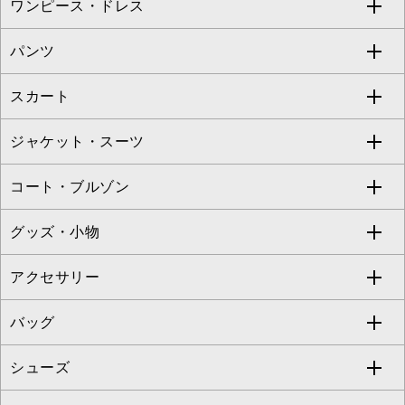
ワンピース・ドレス
すべてのトップス
S sybilla
BUYERS SELECT
パンツ
カットソー・Tシャツ
すべてのワンピース・ドレス
Jocomomola
スカート
ブラウス・シャツ
ワンピース
すべてのパンツ
TARA JARMON
ジャケット・スーツ
ニット・セーター
ドレス
フルレングスパンツ
すべてのスカート
ZAPA
コート・ブルゾン
カーディガン
チュニック
クロップド・半端丈パンツ
ロング・マキシ丈スカート
すべてのジャケット・スーツ
TONEA
グッズ・小物
アンサンブルセット
ジャンパースカート
ガウチョ・ワイドパンツ
ひざ丈スカート
テーラードジャケット
すべてのコート・ブルゾン
al'aise modulation
アクセサリー
ベスト・ジレ
その他のワンピース・ドレス
ハーフ・ショート丈パンツ
ミモレ丈スカート
ノーカラージャケット
トレンチコート
すべてのグッズ・小物
GEORGES RECH
バッグ
パーカー
サロペット・オールインワン
ショート・ミニ丈スカート
セットアップ
ピーコート
マスク
すべてのアクセサリー
GIANNI LO GIUDICE
シューズ
タンクトップ・キャミソール
その他のパンツ
その他のスカート
セットアップジャケット
ダッフルコート
ストール・マフラー・スヌード
ネックレス
すべてのバッグ
CHRISTIAN AUJARD