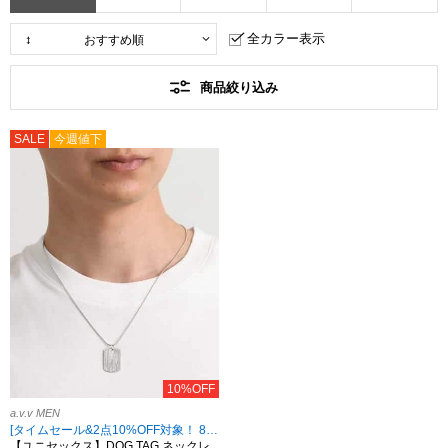
全カラー表示
商品絞り込み
SALE
今週値下
10%OFF
a.v.v MEN
[タイムセール&2点10%OFF対象！ 8/18 8:59まで]
【ユニセックス】DOG TAG ネックレ