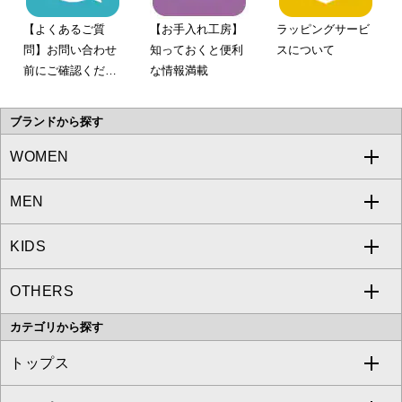
【よくあるご質
【お手入れ工房】
ラッピングサービ
問】お問い合わせ
知っておくと便利
スについて
前にご確認くださ
な情報満載
い。
ブランドから探す
WOMEN
MEN
a.v.v
KIDS
MICHEL KLEIN
a.v.v
OTHERS
MK MICHEL KLEIN
MICHEL KLEIN HOMME
a.v.v
カテゴリから探す
OFUON le MK
MK MICHEL KLEIN HOMME
MK MICHEL KLEIN BAG
トップス
Sybilla
EMILIO ROBBA