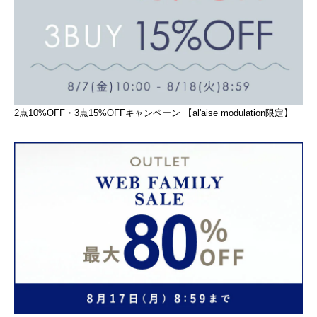
2点10%OFF・3点15%OFFキャンペーン 【al'aise modulation限定】