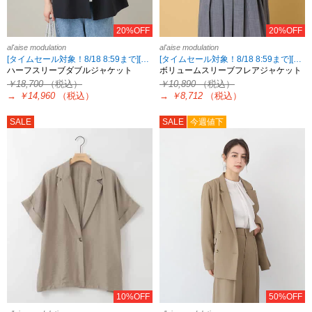
20%OFF
20%OFF
al'aise modulation
al'aise modulation
[タイムセール対象！8/18 8:59まで][2点10%OFF・3点15%OFF対象！8/18 8:59まで al'aise modulation限定]
[タイムセール対象！8/18 8:59まで][2点10%OFF・3点15%OFF対象！8/18 8:59まで al'aise modulation限定]
ハーフスリーブダブルジャケット
ボリュームスリーブフレアジャケット
￥18,700
（税込）
￥10,890
（税込）
→
￥14,960
（税込）
→
￥8,712
（税込）
SALE
SALE
今週値下
10%OFF
50%OFF