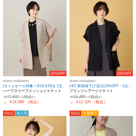
20%OFF
20%OFF
al'aise modulation
al'aise modulation
[タイムセール対象！8/18 8:59まで][2点10%OFF・3点15%OFF対象！8/18 8:59まで al'aise modulation限定]
[ 8/7 新規値下げ ][2点10%OFF・3点15%OFF対象！8/18 8:59まで al'aise modulation限定]
ハーフスリーブメッシュジャケット
フリンジシアージャケット
￥17,600
（税込）
￥15,400
（税込）
→
￥14,080
（税込）
→
￥12,320
（税込）
SALE
再入荷
SALE
今週値下