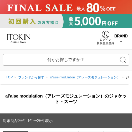
BRAND
ログイン
新規会員登録
何かお探しですか？
TOP
ブランドから探す
al'aise modulation（アレーズモジュレーション）
ジ
al'aise modulation（アレーズモジュレーション）のジャケッ
ト・スーツ
対象商品
26
件
1件〜26件表示