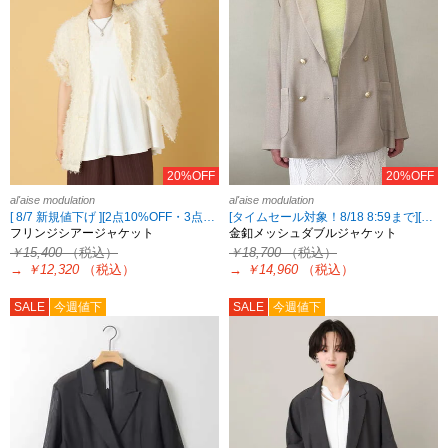
20%OFF
20%OFF
al'aise modulation
al'aise modulation
[ 8/7 新規値下げ ][2点10%OFF・3点15%OFF対象！8/18 8:59まで al'aise modulation限定]
[タイムセール対象！8/18 8:59まで][2点10%OFF・3点15%OFF対象！8/18 8:59まで al'aise modulation限定]
フリンジシアージャケット
金釦メッシュダブルジャケット
￥15,400
（税込）
￥18,700
（税込）
→
￥12,320
（税込）
→
￥14,960
（税込）
SALE
今週値下
SALE
今週値下