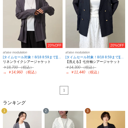
20%OFF
20%OFF
al'aise modulation
al'aise modulation
[タイムセール対象！8/18 8:59まで][2点10%OFF・3点15%OFF対象！8/18 8:59まで al'aise modulation限定]
[タイムセール対象！8/18 8:59まで][2点10%OFF・3点15%OFF対象！8/18 8:59まで al'aise modulation限定]
リネンライクシアージャケット
【洗える】七分袖シアージャケット
￥18,700
（税込）
￥14,300
（税込）
→
￥14,960
（税込）
→
￥11,440
（税込）
1
ランキング
1
2
3