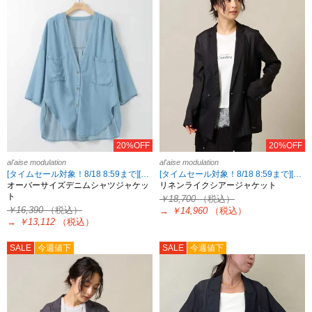
20%OFF
20%OFF
al'aise modulation
al'aise modulation
[タイムセール対象！8/18 8:59まで][2点10%OFF・3点15%OFF対象！8/18 8:59まで al'aise modulation限定]
[タイムセール対象！8/18 8:59まで][2点10%OFF・3点15%OFF対象！8/18 8:59まで al'aise modulation限定]
オーバーサイズデニムシャツジャケッ
リネンライクシアージャケット
ト
￥18,700
（税込）
￥16,390
（税込）
→
￥14,960
（税込）
→
￥13,112
（税込）
SALE
今週値下
SALE
今週値下