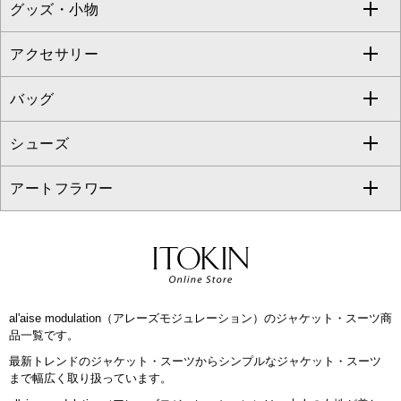
グッズ・小物
アンサンブルセット
ジャンパースカート
ガウチョ・ワイドパンツ
ひざ丈スカート
テーラードジャケット
すべてのコート・ブルゾン
al'aise modulation
アクセサリー
ベスト・ジレ
その他のワンピース・ドレス
ハーフ・ショート丈パンツ
ミモレ丈スカート
ノーカラージャケット
トレンチコート
すべてのグッズ・小物
GEORGES RECH
バッグ
パーカー
サロペット・オールインワン
ショート・ミニ丈スカート
セットアップ
ピーコート
マスク
すべてのアクセサリー
GIANNI LO GIUDICE
シューズ
タンクトップ・キャミソール
その他のパンツ
その他のスカート
セットアップジャケット
ダッフルコート
ストール・マフラー・スヌード
ネックレス
すべてのバッグ
CHRISTIAN AUJARD
アートフラワー
スウェット・ジャージー
セットアップパンツ
チェスターコート
ベルト・サスペンダー
ピアス・イヤリング
トートバッグ
すべてのシューズ
CHRISTIAN AUJARD Lサイズ
その他のトップス
セットアップスカート
モッズコート
帽子
ブレスレット・バングル
ショルダーバッグ
パンプス
すべてのアートフラワー
eur3
セットアップワンピース
ステンカラーコート
ヘアアクセサリー
ブローチ・コサージュ
ボストンバッグ
スニーカー
ローズ
Maison de CINQ
al'aise modulation（アレーズモジュレーション）のジャケット・スーツ商
その他のジャケット・スーツ
ノーカラーコート
財布・名刺入れ・ケース
その他のアクセサリー
クラッチバッグ
ブーツ・ブーティー
オーキッド・胡蝶蘭
品一覧です。
MK MICHEL KLEIN BAG
最新トレンドのジャケット・スーツからシンプルなジャケット・スーツ
ライダースジャケット
ハンカチ・バンダナ
バックパック・リュック
フラットシューズ
カサブランカ・カラー
まで幅広く取り扱っています。
HIROKO KOSHINO