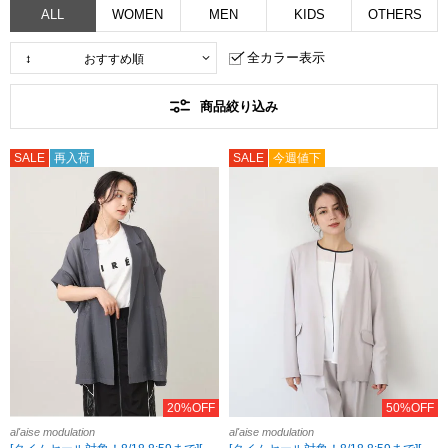
ALL
WOMEN
MEN
KIDS
OTHERS
全カラー表示
商品絞り込み
SALE
再入荷
SALE
今週値下
20%OFF
50%OFF
al'aise modulation
al'aise modulation