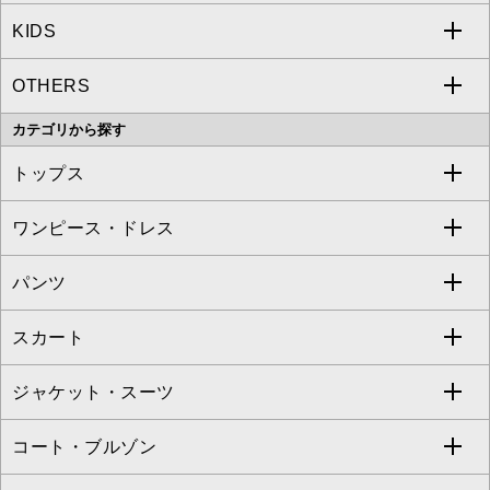
KIDS
MICHEL KLEIN
a.v.v
OTHERS
MK MICHEL KLEIN
MICHEL KLEIN HOMME
a.v.v
カテゴリから探す
OFUON le MK
MK MICHEL KLEIN HOMME
MK MICHEL KLEIN BAG
トップス
Sybilla
EMILIO ROBBA
ワンピース・ドレス
すべてのトップス
S sybilla
BUYERS SELECT
パンツ
カットソー・Tシャツ
すべてのワンピース・ドレス
Jocomomola
スカート
ブラウス・シャツ
ワンピース
すべてのパンツ
TARA JARMON
ジャケット・スーツ
ニット・セーター
ドレス
フルレングスパンツ
すべてのスカート
ZAPA
コート・ブルゾン
カーディガン
チュニック
クロップド・半端丈パンツ
ロング・マキシ丈スカート
すべてのジャケット・スーツ
TONEA