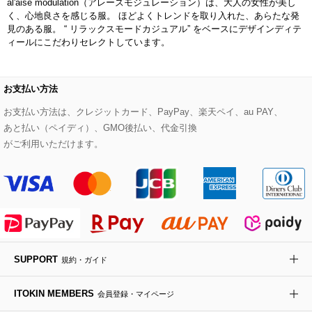
al'aise modulation（アレーズモジュレーション）は、大人の女性が美し
デニムジャケット
手袋
ボディバッグ・メッセンジャーバッグ
ローファー
ラナンキュラス
く、心地良さを感じる服。 ほどよくトレンドを取り入れた、あらたな発
re:edition project 165
見のある服。 “ リラックスモードカジュアル” をベースにデザインディテ
ィールにこだわりセレクトしています。
ダウンジャケット・コート
チャーム・ストラップ
トラベルバッグ
ドレスシューズ
ポプリアレンジ＆フレグランス
HIROKO BIS
その他のコート・ブルゾン
ネクタイ
ビジネスバッグ
サンダル・ミュール
グリーン
お支払い方法
HIROKO BIS GRANDE
お支払い方法は、クレジットカード、PayPay、楽天ペイ、au PAY、
ポーチ
その他のバッグ
その他のシューズ
その他のアートフラワー
あと払い（ペイディ）、GMO後払い、代金引換
がご利用いただけます。
傘・日傘
アイウェア
レッグウェア
時計
SUPPORT
規約・ガイド
その他のグッズ・小物
ITOKIN MEMBERS
会員登録・マイページ