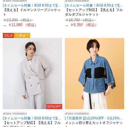
al'aise modulation
al'aise modulation
[タイムセール対象！8/18 8:59まで][2点10%OFF・3点15%OFF対象！8/18 8:59まで al'aise modulation限定]
[タイムセール対象！8/18 8:59まで][2点10%OFF・3点15%OFF対象！8/18 8:59まで al'aise modulation限定]
【洗える】ドルマンスリーブジャケッ
【セットアップ対応】【洗える】フル
ト
ダルダブルジャケット
￥13,200
（税込）
￥18,700
（税込）
→
￥11,880
（税込）
→
￥9,350
（税込）
SALE
今週値下
50%OFF
al'aise modulation
al'aise modulation
[タイムセール対象！8/18 8:59まで][2点10%OFF・3点15%OFF対象！8/18 8:59まで al'aise modulation限定]
[ 7月最新作 ][2点10%OFF・3点15%OFF対象！8/18 8:59まで al'aise modulation限定]
【セットアップ対応】【洗える】フル
メッシュ切り替えカットオフジャケッ