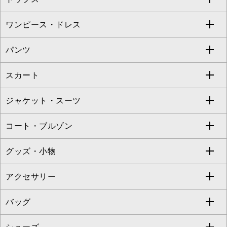
Sybilla
EMILIO ROBBA
ワンピース・ドレス
すべてのトップス
S sybilla
BUYERS SELECT
パンツ
カットソー・Tシャツ
すべてのワンピース・ドレス
Jocomomola
スカート
ブラウス・シャツ
ワンピース
すべてのパンツ
TARA JARMON
ジャケット・スーツ
ニット・セーター
ドレス
フルレングスパンツ
すべてのスカート
ZAPA
コート・ブルゾン
カーディガン
チュニック
クロップド・半端丈パンツ
ロング・マキシ丈スカート
すべてのジャケット・スーツ
TONEA
グッズ・小物
アンサンブルセット
ジャンパースカート
ガウチョ・ワイドパンツ
ひざ丈スカート
テーラードジャケット
すべてのコート・ブルゾン
al'aise modulation
アクセサリー
ベスト・ジレ
その他のワンピース・ドレス
ハーフ・ショート丈パンツ
ミモレ丈スカート
ノーカラージャケット
トレンチコート
すべてのグッズ・小物
GEORGES RECH
バッグ
パーカー
サロペット・オールインワン
ショート・ミニ丈スカート
セットアップ
ピーコート
マスク
すべてのアクセサリー
GIANNI LO GIUDICE