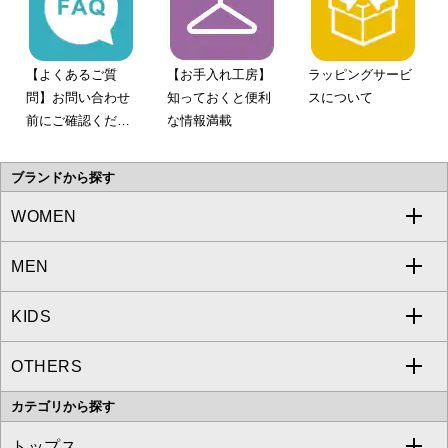
【よくあるご質
【お手入れ工房】
ラッピングサービ
問】お問い合わせ
知っておくと便利
スについて
前にご確認くださ
な情報満載
い。
ブランドから探す
WOMEN
MEN
a.v.v
KIDS
MICHEL KLEIN
a.v.v
OTHERS
MK MICHEL KLEIN
MICHEL KLEIN HOMME
a.v.v
カテゴリから探す
OFUON le MK
MK MICHEL KLEIN HOMME
MK MICHEL KLEIN BAG
トップス