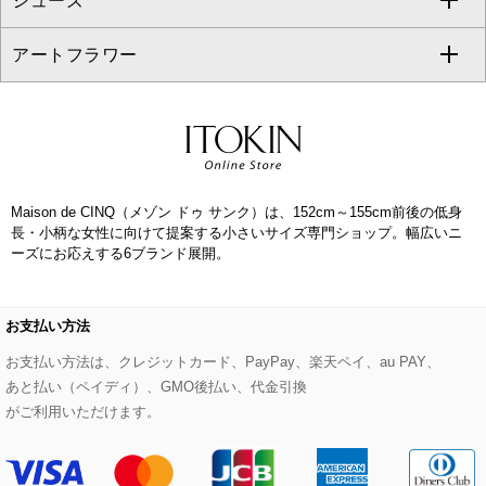
シューズ
タンクトップ・キャミソール
その他のパンツ
その他のスカート
セットアップジャケット
ダッフルコート
ストール・マフラー・スヌード
ネックレス
すべてのバッグ
CHRISTIAN AUJARD
アートフラワー
スウェット・ジャージー
セットアップパンツ
チェスターコート
ベルト・サスペンダー
ピアス・イヤリング
トートバッグ
すべてのシューズ
CHRISTIAN AUJARD Lサイズ
その他のトップス
セットアップスカート
モッズコート
帽子
ブレスレット・バングル
ショルダーバッグ
パンプス
すべてのアートフラワー
eur3
セットアップワンピース
ステンカラーコート
ヘアアクセサリー
ブローチ・コサージュ
ボストンバッグ
スニーカー
ローズ
Maison de CINQ
Maison de CINQ（メゾン ドゥ サンク）は、152cm～155cm前後の低身
その他のジャケット・スーツ
ノーカラーコート
財布・名刺入れ・ケース
その他のアクセサリー
クラッチバッグ
ブーツ・ブーティー
オーキッド・胡蝶蘭
長・小柄な女性に向けて提案する小さいサイズ専門ショップ。幅広いニ
MK MICHEL KLEIN BAG
ーズにお応えする6ブランド展開。
ライダースジャケット
ハンカチ・バンダナ
バックパック・リュック
フラットシューズ
カサブランカ・カラー
HIROKO KOSHINO
デニムジャケット
手袋
ボディバッグ・メッセンジャーバッグ
ローファー
ラナンキュラス
お支払い方法
re:edition project 165
お支払い方法は、クレジットカード、PayPay、楽天ペイ、au PAY、
ダウンジャケット・コート
チャーム・ストラップ
トラベルバッグ
ドレスシューズ
ポプリアレンジ＆フレグランス
あと払い（ペイディ）、GMO後払い、代金引換
HIROKO BIS
がご利用いただけます。
その他のコート・ブルゾン
ネクタイ
ビジネスバッグ
サンダル・ミュール
グリーン
HIROKO BIS GRANDE