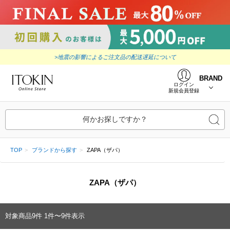
>地震の影響によるご注文品の配送遅延について
BRAND
ログイン
新規会員登録
何かお探しですか？
TOP
ブランドから探す
ZAPA（ザパ）
ZAPA（ザパ）
対象商品
9
件
1件〜9件表示