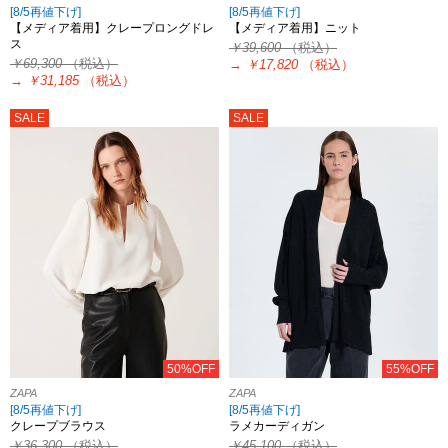
[8/5再値下げ]
[8/5再値下げ]
【メディア着用】クレープロングドレ
【メディア着用】ニット
ス
￥39,600
（税込）
￥69,300
（税込）
→
￥17,820
（税込）
→
￥31,185
（税込）
SALE
SALE
50%OFF
55%OFF
ZAPA
ZAPA
[8/5再値下げ]
[8/5再値下げ]
クレープブラウス
ラメカーディガン
￥36,300
（税込）
￥45,100
（税込）