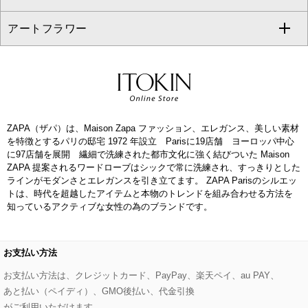
CHRISTIAN AUJARD
アートフラワー
スウェット・ジャージー
セットアップパンツ
チェスターコート
ベルト・サスペンダー
ピアス・イヤリング
トートバッグ
すべてのシューズ
CHRISTIAN AUJARD Lサイズ
その他のトップス
セットアップスカート
モッズコート
帽子
ブレスレット・バングル
ショルダーバッグ
パンプス
すべてのアートフラワー
eur3
セットアップワンピース
ステンカラーコート
ヘアアクセサリー
ブローチ・コサージュ
ボストンバッグ
スニーカー
ローズ
Maison de CINQ
ZAPA（ザパ）は、Maison Zapa ファッション、エレガンス、美しい素材
その他のジャケット・スーツ
ノーカラーコート
財布・名刺入れ・ケース
その他のアクセサリー
クラッチバッグ
ブーツ・ブーティー
オーキッド・胡蝶蘭
を特徴とするパリの邸宅 1972 年設立 Parisに19店舗 ヨーロッパ中心
MK MICHEL KLEIN BAG
に97店舗を展開 繊細で洗練された都市文化に強く結びついた Maison
ライダースジャケット
ハンカチ・バンダナ
バックパック・リュック
フラットシューズ
カサブランカ・カラー
ZAPA 提案されるワードローブはシックで常に洗練され、すっきりとした
HIROKO KOSHINO
ラインがモダンさとエレガンスを引き立てます。 ZAPA Parisのシルエッ
トは、時代を超越したアイテムと本物のトレンドを組み合わせる方法を
デニムジャケット
手袋
ボディバッグ・メッセンジャーバッグ
ローファー
ラナンキュラス
知っているアクティブな女性の為のブランドです。
re:edition project 165
ダウンジャケット・コート
チャーム・ストラップ
トラベルバッグ
ドレスシューズ
ポプリアレンジ＆フレグランス
HIROKO BIS
お支払い方法
その他のコート・ブルゾン
ネクタイ
ビジネスバッグ
サンダル・ミュール
グリーン
お支払い方法は、クレジットカード、PayPay、楽天ペイ、au PAY、
HIROKO BIS GRANDE
あと払い（ペイディ）、GMO後払い、代金引換
ポーチ
その他のバッグ
その他のシューズ
その他のアートフラワー
がご利用いただけます。