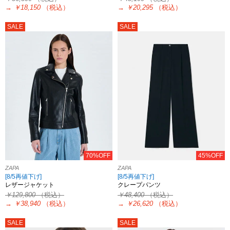
→
￥18,150
（税込）
→
￥20,295
（税込）
SALE
SALE
70%OFF
45%OFF
ZAPA
ZAPA
[8/5再値下げ]
[8/5再値下げ]
レザージャケット
クレープパンツ
￥129,800
（税込）
￥48,400
（税込）
→
￥38,940
（税込）
→
￥26,620
（税込）
SALE
SALE