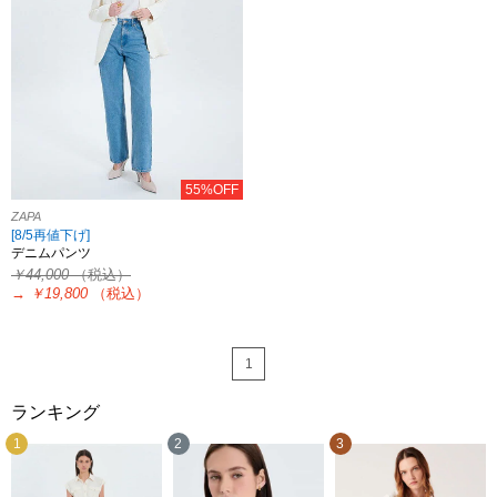
55%OFF
ZAPA
[8/5再値下げ]
デニムパンツ
￥44,000
（税込）
→
￥19,800
（税込）
1
ランキング
1
2
3