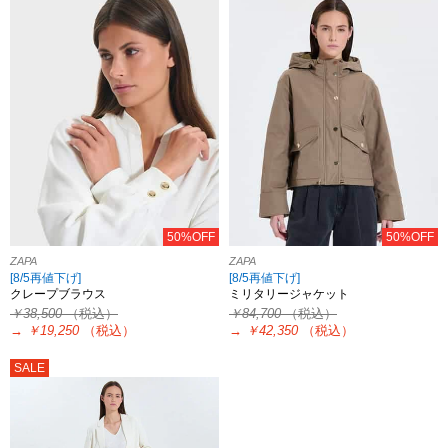
50%OFF
50%OFF
ZAPA
ZAPA
[8/5再値下げ]
[8/5再値下げ]
クレープブラウス
ミリタリージャケット
￥38,500
（税込）
￥84,700
（税込）
→
￥19,250
（税込）
→
￥42,350
（税込）
SALE