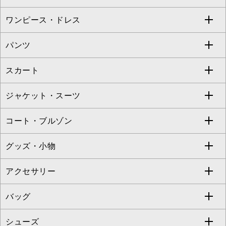
Sybilla
EMILIO ROBBA
ワンピース・ドレス
すべてのトップス
S sybilla
BUYERS SELECT
パンツ
カットソー・Tシャツ
すべてのワンピース・ドレス
Jocomomola
スカート
ブラウス・シャツ
ワンピース
すべてのパンツ
TARA JARMON
ジャケット・スーツ
ニット・セーター
ドレス
フルレングスパンツ
すべてのスカート
ZAPA
コート・ブルゾン
カーディガン
チュニック
クロップド・半端丈パンツ
ロング・マキシ丈スカート
すべてのジャケット・スーツ
TONEA
グッズ・小物
アンサンブルセット
ジャンパースカート
ガウチョ・ワイドパンツ
ひざ丈スカート
テーラードジャケット
すべてのコート・ブルゾン
al'aise modulation
アクセサリー
ベスト・ジレ
その他のワンピース・ドレス
ハーフ・ショート丈パンツ
ミモレ丈スカート
ノーカラージャケット
トレンチコート
すべてのグッズ・小物
GEORGES RECH
バッグ
パーカー
サロペット・オールインワン
ショート・ミニ丈スカート
セットアップ
ピーコート
マスク
すべてのアクセサリー
GIANNI LO GIUDICE
シューズ
タンクトップ・キャミソール
その他のパンツ
その他のスカート
セットアップジャケット
ダッフルコート
ストール・マフラー・スヌード
ネックレス
すべてのバッグ