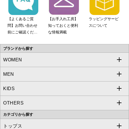
【よくあるご質
【お手入れ工房】
ラッピングサービ
問】お問い合わせ
知っておくと便利
スについて
前にご確認くださ
な情報満載
い。
ブランドから探す
WOMEN
MEN
a.v.v
KIDS
MICHEL KLEIN
a.v.v
OTHERS
MK MICHEL KLEIN
MICHEL KLEIN HOMME
a.v.v
カテゴリから探す
OFUON le MK
MK MICHEL KLEIN HOMME
MK MICHEL KLEIN BAG
トップス