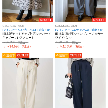
60%OFF
60%OFF
GEORGES RECH
GEORGES RECH
[タイムセール&2点10%OFF対象！8/17 8:59まで アウトレット限定]
[タイムセール&2点10%OFF対象！8/17 8:59まで アウトレット限定]
[日本製/セットアップ対応]レオパード
[日本製]裏起毛シャンブレージョガー
ギャザーフレアスカート
ワイドパンツ
￥36,300
（税込）
￥29,700
（税込）
→
￥14,520
（税込）
→
￥11,880
（税込）
今週値下
OUTLET
今週値下
OUTLET