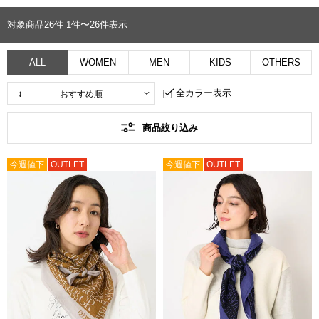
KS5GD10059
【6/22 新値下げ】
6/19新規値下げ
対象商品
26
件
1件〜26件表示
【2点以上10%OFF対象】
ALL
WOMEN
MEN
KIDS
OTHERS
全カラー表示
商品絞り込み
今週値下
OUTLET
今週値下
OUTLET