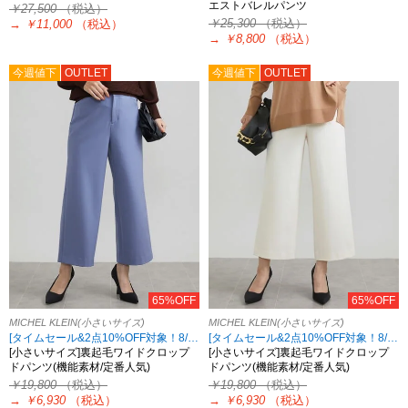
エストバレルパンツ
￥27,500
（税込）
￥25,300
（税込）
→
￥11,000
（税込）
→
￥8,800
（税込）
今週値下
OUTLET
今週値下
OUTLET
65%OFF
65%OFF
MICHEL KLEIN(小さいサイズ)
MICHEL KLEIN(小さいサイズ)
[タイムセール&2点10%OFF対象！8/17 8:59まで アウトレット限定]
[タイムセール&2点10%OFF対象！8/17 8:59まで アウトレット限定]
[小さいサイズ]裏起毛ワイドクロップ
[小さいサイズ]裏起毛ワイドクロップ
ドパンツ(機能素材/定番人気)
ドパンツ(機能素材/定番人気)
￥19,800
（税込）
￥19,800
（税込）
→
￥6,930
（税込）
→
￥6,930
（税込）