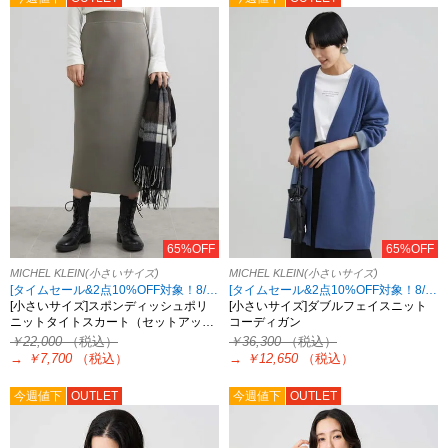
65%OFF
65%OFF
MICHEL KLEIN(小さいサイズ)
MICHEL KLEIN(小さいサイズ)
[タイムセール&2点10%OFF対象！8/17 8:59まで アウトレット限定]
[タイムセール&2点10%OFF対象！8/17 8:59まで アウトレット限定]
[小さいサイズ]スポンディッシュポリ
[小さいサイズ]ダブルフェイスニット
ニットタイトスカート（セットアッ…
コーディガン
￥22,000
（税込）
￥36,300
（税込）
→
￥7,700
（税込）
→
￥12,650
（税込）
今週値下
OUTLET
今週値下
OUTLET