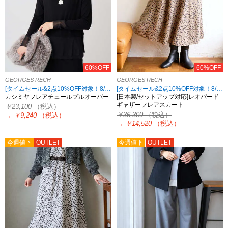
60%OFF
60%OFF
GEORGES RECH
GEORGES RECH
[タイムセール&2点10%OFF対象！8/17 8:59まで アウトレット限定]
[タイムセール&2点10%OFF対象！8/17 8:59まで アウトレット限定]
カシミヤフレアチュールプルオーバー
[日本製/セットアップ対応]レオパード
ギャザーフレアスカート
￥23,100
（税込）
￥36,300
（税込）
→
￥9,240
（税込）
→
￥14,520
（税込）
今週値下
OUTLET
今週値下
OUTLET