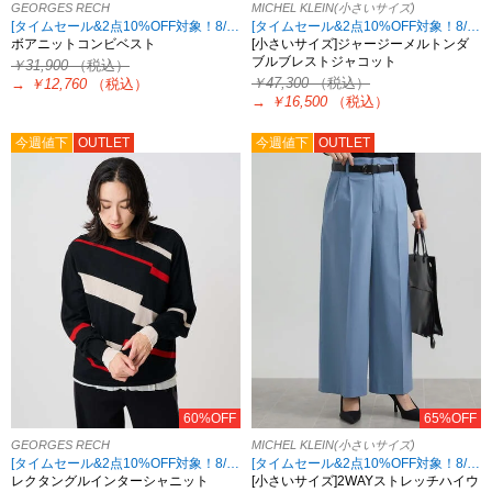
GEORGES RECH
MICHEL KLEIN(小さいサイズ)
[タイムセール&2点10%OFF対象！8/17 8:59まで アウトレット限定]
[タイムセール&2点10%OFF対象！8/17 8:59まで アウトレット限定]
ボアニットコンビベスト
[小さいサイズ]ジャージーメルトンダ
ブルブレストジャコット
￥31,900
（税込）
￥47,300
（税込）
→
￥12,760
（税込）
→
￥16,500
（税込）
今週値下
OUTLET
今週値下
OUTLET
60%OFF
65%OFF
GEORGES RECH
MICHEL KLEIN(小さいサイズ)
[タイムセール&2点10%OFF対象！8/17 8:59まで アウトレット限定]
[タイムセール&2点10%OFF対象！8/17 8:59まで アウトレット限定]
レクタングルインターシャニット
[小さいサイズ]2WAYストレッチハイウ