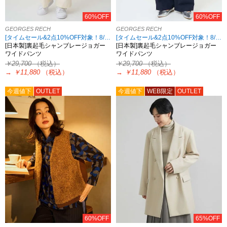
60%OFF
60%OFF
GEORGES RECH
GEORGES RECH
[タイムセール&2点10%OFF対象！8/17 8:59まで アウトレット限定]
[タイムセール&2点10%OFF対象！8/17 8:59まで アウトレット限定]
[日本製]裏起毛シャンブレージョガー
[日本製]裏起毛シャンブレージョガー
ワイドパンツ
ワイドパンツ
￥29,700
（税込）
￥29,700
（税込）
→
￥11,880
（税込）
→
￥11,880
（税込）
今週値下
OUTLET
今週値下
WEB限定
OUTLET
60%OFF
65%OFF