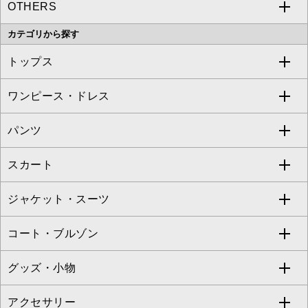
OTHERS
MK MICHEL KLEIN
MICHEL KLEIN HOMME
a.v.v
カテゴリから探す
OFUON le MK
MK MICHEL KLEIN HOMME
MK MICHEL KLEIN BAG
トップス
Sybilla
EMILIO ROBBA
ワンピース・ドレス
すべてのトップス
S sybilla
BUYERS SELECT
パンツ
カットソー・Tシャツ
すべてのワンピース・ドレス
Jocomomola
スカート
ブラウス・シャツ
ワンピース
すべてのパンツ
TARA JARMON
ジャケット・スーツ
ニット・セーター
ドレス
フルレングスパンツ
すべてのスカート
ZAPA
コート・ブルゾン
カーディガン
チュニック
クロップド・半端丈パンツ
ロング・マキシ丈スカート
すべてのジャケット・スーツ
TONEA
グッズ・小物
アンサンブルセット
ジャンパースカート
ガウチョ・ワイドパンツ
ひざ丈スカート
テーラードジャケット
すべてのコート・ブルゾン
al'aise modulation
アクセサリー
ベスト・ジレ
その他のワンピース・ドレス
ハーフ・ショート丈パンツ
ミモレ丈スカート
ノーカラージャケット
トレンチコート
すべてのグッズ・小物