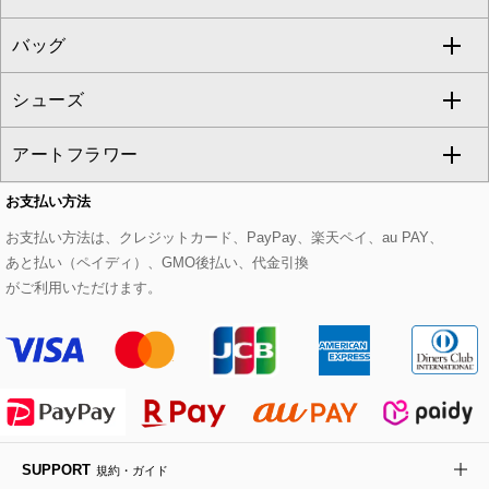
GEORGES RECH
バッグ
パーカー
サロペット・オールインワン
ショート・ミニ丈スカート
セットアップ
ピーコート
マスク
すべてのアクセサリー
GIANNI LO GIUDICE
シューズ
タンクトップ・キャミソール
その他のパンツ
その他のスカート
セットアップジャケット
ダッフルコート
ストール・マフラー・スヌード
ネックレス
すべてのバッグ
CHRISTIAN AUJARD
アートフラワー
スウェット・ジャージー
セットアップパンツ
チェスターコート
ベルト・サスペンダー
ピアス・イヤリング
トートバッグ
すべてのシューズ
CHRISTIAN AUJARD Lサイズ
お支払い方法
その他のトップス
セットアップスカート
モッズコート
帽子
ブレスレット・バングル
ショルダーバッグ
パンプス
すべてのアートフラワー
eur3
お支払い方法は、クレジットカード、PayPay、楽天ペイ、au PAY、
あと払い（ペイディ）、GMO後払い、代金引換
セットアップワンピース
ステンカラーコート
ヘアアクセサリー
ブローチ・コサージュ
ボストンバッグ
スニーカー
ローズ
Maison de CINQ
がご利用いただけます。
その他のジャケット・スーツ
ノーカラーコート
財布・名刺入れ・ケース
その他のアクセサリー
クラッチバッグ
ブーツ・ブーティー
オーキッド・胡蝶蘭
MK MICHEL KLEIN BAG
ライダースジャケット
ハンカチ・バンダナ
バックパック・リュック
フラットシューズ
カサブランカ・カラー
HIROKO KOSHINO
デニムジャケット
手袋
ボディバッグ・メッセンジャーバッグ
ローファー
ラナンキュラス
re:edition project 165
SUPPORT
規約・ガイド
ダウンジャケット・コート
チャーム・ストラップ
トラベルバッグ
ドレスシューズ
ポプリアレンジ＆フレグランス