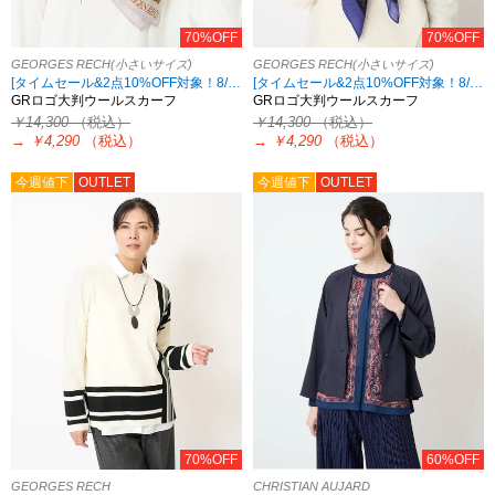
70%OFF
70%OFF
GEORGES RECH(小さいサイズ)
GEORGES RECH(小さいサイズ)
[タイムセール&2点10%OFF対象！8/17 8:59まで アウトレット限定]
[タイムセール&2点10%OFF対象！8/17 8:59まで アウトレット限定]
GRロゴ大判ウールスカーフ
GRロゴ大判ウールスカーフ
￥14,300
（税込）
￥14,300
（税込）
→
￥4,290
（税込）
→
￥4,290
（税込）
今週値下
OUTLET
今週値下
OUTLET
70%OFF
60%OFF
GEORGES RECH
CHRISTIAN AUJARD