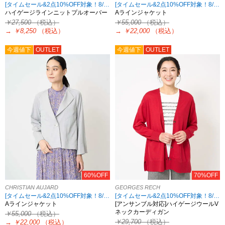
[タイムセール&2点10%OFF対象！8/17 8:59まで アウトレット限定]
[タイムセール&2点10%OFF対象！8/17 8:59まで アウトレット限定]
ハイゲージラインニットプルオーバー
Aラインジャケット
￥27,500
（税込）
￥55,000
（税込）
→
￥8,250
（税込）
→
￥22,000
（税込）
今週値下
OUTLET
今週値下
OUTLET
60%OFF
70%OFF
CHRISTIAN AUJARD
GEORGES RECH
[タイムセール&2点10%OFF対象！8/17 8:59まで アウトレット限定]
[タイムセール&2点10%OFF対象！8/17 8:59まで アウトレット限定]
Aラインジャケット
[アンサンブル対応]ハイゲージウールV
ネックカーディガン
￥55,000
（税込）
￥29,700
（税込）
→
￥22,000
（税込）