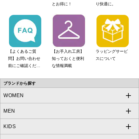
とお得に！
り快適に。
【よくあるご質
【お手入れ工房】
ラッピングサービ
問】お問い合わせ
知っておくと便利
スについて
前にご確認くださ
な情報満載
い。
ブランドから探す
WOMEN
MEN
a.v.v
KIDS
MICHEL KLEIN
a.v.v