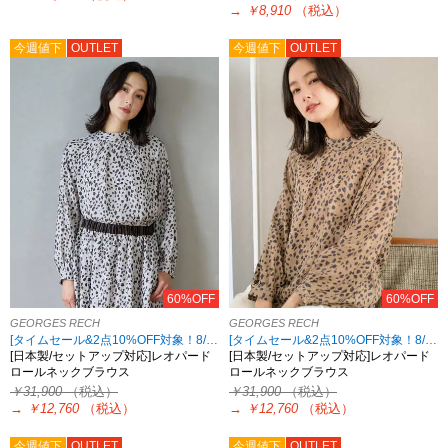
→
￥8,910
（税込）
今週値下
OUTLET
今週値下
OUTLET
60%OFF
60%OFF
GEORGES RECH
GEORGES RECH
[タイムセール&2点10%OFF対象！8/17 8:59まで アウトレット限定]
[タイムセール&2点10%OFF対象！8/17 8:59まで アウトレット限定]
[日本製/セットアップ対応]レオパード
[日本製/セットアップ対応]レオパード
ロールネックブラウス
ロールネックブラウス
￥31,900
（税込）
￥31,900
（税込）
→
￥12,760
（税込）
→
￥12,760
（税込）
今週値下
OUTLET
今週値下
OUTLET