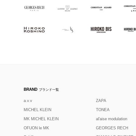
BRAND
ブランド一覧
a.v.v
ZAPA
MICHEL KLEIN
TONEA
MK MICHEL KLEIN
al'aise modulation
OFUON le MK
GEORGES RECH