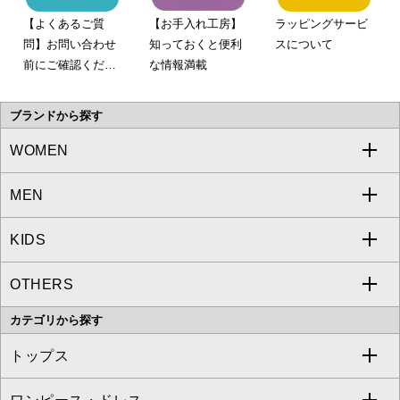
【よくあるご質
【お手入れ工房】
ラッピングサービ
問】お問い合わせ
知っておくと便利
スについて
前にご確認くださ
な情報満載
い。
ブランドから探す
WOMEN
MEN
a.v.v
KIDS
MICHEL KLEIN
a.v.v
OTHERS
MK MICHEL KLEIN
MICHEL KLEIN HOMME
a.v.v
カテゴリから探す
OFUON le MK
MK MICHEL KLEIN HOMME
MK MICHEL KLEIN BAG
トップス
Sybilla
EMILIO ROBBA