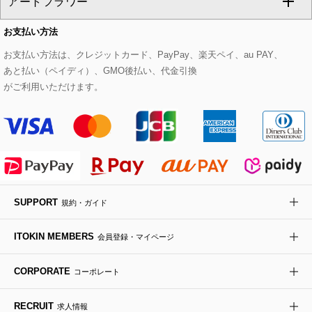
アートフラワー
スウェット・ジャージー
セットアップパンツ
チェスターコート
ベルト・サスペンダー
ピアス・イヤリング
トートバッグ
すべてのシューズ
CHRISTIAN AUJARD Lサイズ
お支払い方法
その他のトップス
セットアップスカート
モッズコート
帽子
ブレスレット・バングル
ショルダーバッグ
パンプス
すべてのアートフラワー
eur3
お支払い方法は、クレジットカード、PayPay、楽天ペイ、au PAY、
あと払い（ペイディ）、GMO後払い、代金引換
セットアップワンピース
ステンカラーコート
ヘアアクセサリー
ブローチ・コサージュ
ボストンバッグ
スニーカー
ローズ
Maison de CINQ
がご利用いただけます。
その他のジャケット・スーツ
ノーカラーコート
財布・名刺入れ・ケース
その他のアクセサリー
クラッチバッグ
ブーツ・ブーティー
オーキッド・胡蝶蘭
MK MICHEL KLEIN BAG
ライダースジャケット
ハンカチ・バンダナ
バックパック・リュック
フラットシューズ
カサブランカ・カラー
HIROKO KOSHINO
デニムジャケット
手袋
ボディバッグ・メッセンジャーバッグ
ローファー
ラナンキュラス
re:edition project 165
SUPPORT
規約・ガイド
ダウンジャケット・コート
チャーム・ストラップ
トラベルバッグ
ドレスシューズ
ポプリアレンジ＆フレグランス
HIROKO BIS
ITOKIN MEMBERS
会員登録・マイページ
その他のコート・ブルゾン
ネクタイ
ビジネスバッグ
サンダル・ミュール
グリーン
HIROKO BIS GRANDE
CORPORATE
コーポレート
ポーチ
その他のバッグ
その他のシューズ
その他のアートフラワー
RECRUIT
求人情報