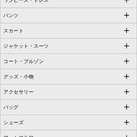
ワンピース・ドレス
すべてのトップス
S sybilla
BUYERS SELECT
パンツ
カットソー・Tシャツ
すべてのワンピース・ドレス
Jocomomola
スカート
ブラウス・シャツ
ワンピース
すべてのパンツ
TARA JARMON
ジャケット・スーツ
ニット・セーター
ドレス
フルレングスパンツ
すべてのスカート
ZAPA
コート・ブルゾン
カーディガン
チュニック
クロップド・半端丈パンツ
ロング・マキシ丈スカート
すべてのジャケット・スーツ
TONEA
グッズ・小物
アンサンブルセット
ジャンパースカート
ガウチョ・ワイドパンツ
ひざ丈スカート
テーラードジャケット
すべてのコート・ブルゾン
al'aise modulation
アクセサリー
ベスト・ジレ
その他のワンピース・ドレス
ハーフ・ショート丈パンツ
ミモレ丈スカート
ノーカラージャケット
トレンチコート
すべてのグッズ・小物
GEORGES RECH
バッグ
パーカー
サロペット・オールインワン
ショート・ミニ丈スカート
セットアップ
ピーコート
マスク
すべてのアクセサリー
GIANNI LO GIUDICE
シューズ
タンクトップ・キャミソール
その他のパンツ
その他のスカート
セットアップジャケット
ダッフルコート
ストール・マフラー・スヌード
ネックレス
すべてのバッグ
CHRISTIAN AUJARD