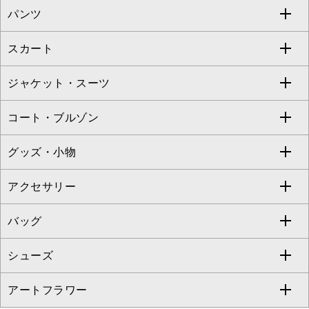
パンツ
カットソー・Tシャツ
すべてのワンピース・ドレス
Jocomomola
スカート
ブラウス・シャツ
ワンピース
すべてのパンツ
TARA JARMON
ジャケット・スーツ
ニット・セーター
ドレス
フルレングスパンツ
すべてのスカート
ZAPA
コート・ブルゾン
カーディガン
チュニック
クロップド・半端丈パンツ
ロング・マキシ丈スカート
すべてのジャケット・スーツ
TONEA
グッズ・小物
アンサンブルセット
ジャンパースカート
ガウチョ・ワイドパンツ
ひざ丈スカート
テーラードジャケット
すべてのコート・ブルゾン
al'aise modulation
アクセサリー
ベスト・ジレ
その他のワンピース・ドレス
ハーフ・ショート丈パンツ
ミモレ丈スカート
ノーカラージャケット
トレンチコート
すべてのグッズ・小物
GEORGES RECH
バッグ
パーカー
サロペット・オールインワン
ショート・ミニ丈スカート
セットアップ
ピーコート
マスク
すべてのアクセサリー
GIANNI LO GIUDICE
シューズ
タンクトップ・キャミソール
その他のパンツ
その他のスカート
セットアップジャケット
ダッフルコート
ストール・マフラー・スヌード
ネックレス
すべてのバッグ
CHRISTIAN AUJARD
アートフラワー
スウェット・ジャージー
セットアップパンツ
チェスターコート
ベルト・サスペンダー
ピアス・イヤリング
トートバッグ
すべてのシューズ
CHRISTIAN AUJARD Lサイズ