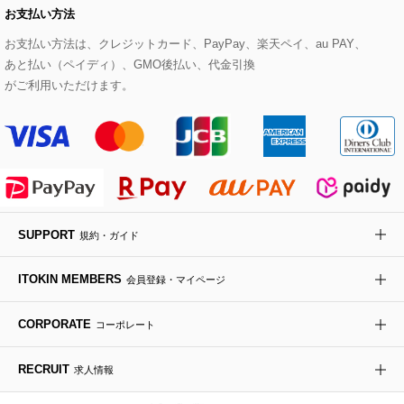
お支払い方法
その他のトップス
セットアップスカート
モッズコート
帽子
ブレスレット・バングル
ショルダーバッグ
パンプス
すべてのアートフラワー
eur3
お支払い方法は、クレジットカード、PayPay、楽天ペイ、au PAY、
あと払い（ペイディ）、GMO後払い、代金引換
セットアップワンピース
ステンカラーコート
ヘアアクセサリー
ブローチ・コサージュ
ボストンバッグ
スニーカー
ローズ
Maison de CINQ
がご利用いただけます。
その他のジャケット・スーツ
ノーカラーコート
財布・名刺入れ・ケース
その他のアクセサリー
クラッチバッグ
ブーツ・ブーティー
オーキッド・胡蝶蘭
MK MICHEL KLEIN BAG
ライダースジャケット
ハンカチ・バンダナ
バックパック・リュック
フラットシューズ
カサブランカ・カラー
HIROKO KOSHINO
デニムジャケット
手袋
ボディバッグ・メッセンジャーバッグ
ローファー
ラナンキュラス
re:edition project 165
SUPPORT
規約・ガイド
ダウンジャケット・コート
チャーム・ストラップ
トラベルバッグ
ドレスシューズ
ポプリアレンジ＆フレグランス
HIROKO BIS
ITOKIN MEMBERS
会員登録・マイページ
その他のコート・ブルゾン
ネクタイ
ビジネスバッグ
サンダル・ミュール
グリーン
HIROKO BIS GRANDE
CORPORATE
コーポレート
ポーチ
その他のバッグ
その他のシューズ
その他のアートフラワー
RECRUIT
求人情報
傘・日傘