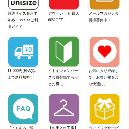
最適サイズをおす
アウトレット 最大
メールマガジン会
すめ！unisizeご利
80%OFF！
員様募集中！
用ガイド
11,000円(税込)以
イトキンメンバー
お気に入り登録し
上で送料無料！
ズ会員登録でもっ
て、お買い物をよ
とお得に！
り快適に。
【よくあるご質
【お手入れ工房】
ラッピングサービ