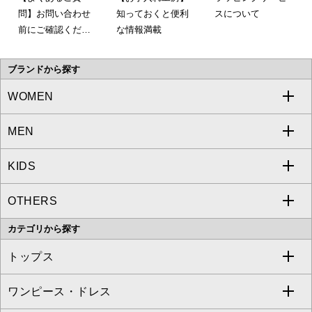
問】お問い合わせ
知っておくと便利
スについて
前にご確認くださ
な情報満載
い。
ブランドから探す
WOMEN
MEN
a.v.v
KIDS
MICHEL KLEIN
a.v.v
OTHERS
MK MICHEL KLEIN
MICHEL KLEIN HOMME
a.v.v
カテゴリから探す
OFUON le MK
MK MICHEL KLEIN HOMME
MK MICHEL KLEIN BAG
トップス
Sybilla
EMILIO ROBBA
ワンピース・ドレス
すべてのトップス
S sybilla
BUYERS SELECT