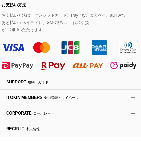
お支払い方法
その他のトップス
セットアップスカート
モッズコート
帽子
ブレスレット・バングル
ショルダーバッグ
パンプス
すべてのアートフラワー
eur3
お支払い方法は、クレジットカード、PayPay、楽天ペイ、au PAY、
あと払い（ペイディ）、GMO後払い、代金引換
セットアップワンピース
ステンカラーコート
ヘアアクセサリー
ブローチ・コサージュ
ボストンバッグ
スニーカー
ローズ
Maison de CINQ
がご利用いただけます。
その他のジャケット・スーツ
ノーカラーコート
財布・名刺入れ・ケース
その他のアクセサリー
クラッチバッグ
ブーツ・ブーティー
オーキッド・胡蝶蘭
MK MICHEL KLEIN BAG
ライダースジャケット
ハンカチ・バンダナ
バックパック・リュック
フラットシューズ
カサブランカ・カラー
HIROKO KOSHINO
デニムジャケット
手袋
ボディバッグ・メッセンジャーバッグ
ローファー
ラナンキュラス
re:edition project 165
SUPPORT
規約・ガイド
ダウンジャケット・コート
チャーム・ストラップ
トラベルバッグ
ドレスシューズ
ポプリアレンジ＆フレグランス
HIROKO BIS
ITOKIN MEMBERS
会員登録・マイページ
その他のコート・ブルゾン
ネクタイ
ビジネスバッグ
サンダル・ミュール
グリーン
HIROKO BIS GRANDE
CORPORATE
コーポレート
ポーチ
その他のバッグ
その他のシューズ
その他のアートフラワー
RECRUIT
求人情報
傘・日傘