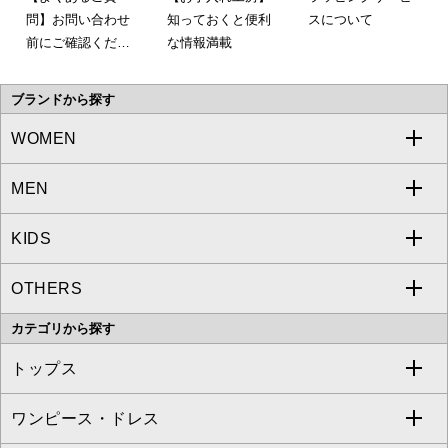
問】お問い合わせ
知っておくと便利
スについて
前にご確認くださ
な情報満載
い。
ブランドから探す
WOMEN
MEN
a.v.v
KIDS
MICHEL KLEIN
a.v.v
OTHERS
MK MICHEL KLEIN
MICHEL KLEIN HOMME
a.v.v
カテゴリから探す
OFUON le MK
MK MICHEL KLEIN HOMME
MK MICHEL KLEIN BAG
トップス
Sybilla
EMILIO ROBBA
ワンピース・ドレス
すべてのトップス
S sybilla
BUYERS SELECT