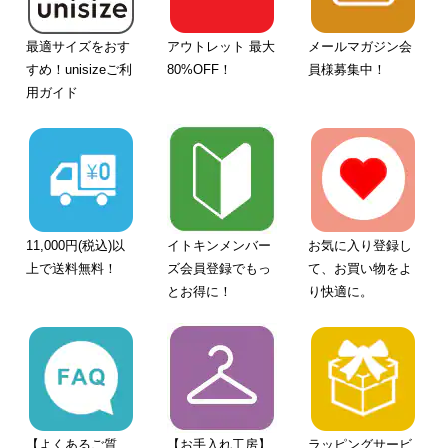
最適サイズをおす
アウトレット 最大
メールマガジン会
すめ！unisizeご利
80%OFF！
員様募集中！
用ガイド
11,000円(税込)以
イトキンメンバー
お気に入り登録し
上で送料無料！
ズ会員登録でもっ
て、お買い物をよ
とお得に！
り快適に。
【よくあるご質
【お手入れ工房】
ラッピングサービ