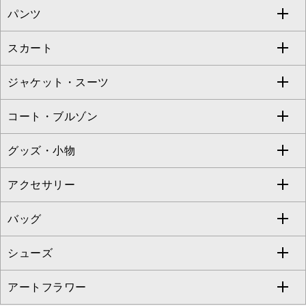
パンツ
カットソー・Tシャツ
すべてのワンピース・ドレス
Jocomomola
スカート
ブラウス・シャツ
ワンピース
すべてのパンツ
TARA JARMON
ジャケット・スーツ
ニット・セーター
ドレス
フルレングスパンツ
すべてのスカート
ZAPA
コート・ブルゾン
カーディガン
チュニック
クロップド・半端丈パンツ
ロング・マキシ丈スカート
すべてのジャケット・スーツ
TONEA
グッズ・小物
アンサンブルセット
ジャンパースカート
ガウチョ・ワイドパンツ
ひざ丈スカート
テーラードジャケット
すべてのコート・ブルゾン
al'aise modulation
アクセサリー
ベスト・ジレ
その他のワンピース・ドレス
ハーフ・ショート丈パンツ
ミモレ丈スカート
ノーカラージャケット
トレンチコート
すべてのグッズ・小物
GEORGES RECH
バッグ
パーカー
サロペット・オールインワン
ショート・ミニ丈スカート
セットアップ
ピーコート
マスク
すべてのアクセサリー
GIANNI LO GIUDICE
シューズ
タンクトップ・キャミソール
その他のパンツ
その他のスカート
セットアップジャケット
ダッフルコート
ストール・マフラー・スヌード
ネックレス
すべてのバッグ
CHRISTIAN AUJARD
アートフラワー
スウェット・ジャージー
セットアップパンツ
チェスターコート
ベルト・サスペンダー
ピアス・イヤリング
トートバッグ
すべてのシューズ
CHRISTIAN AUJARD Lサイズ