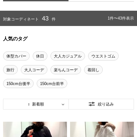
43
1件〜43件表示
対象コーディネート
件
人気のタグ
体型カバー
休日
大人カジュアル
ウエストゴム
旅行
大人コーデ
楽ちんコーデ
着回し
150cm台後半
150cm台前半
新着順
絞り込み