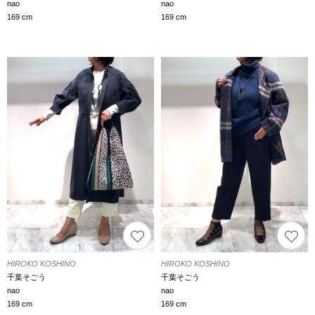
nao
nao
169 cm
169 cm
HIROKO KOSHINO
HIROKO KOSHINO
千葉そごう
千葉そごう
nao
nao
169 cm
169 cm