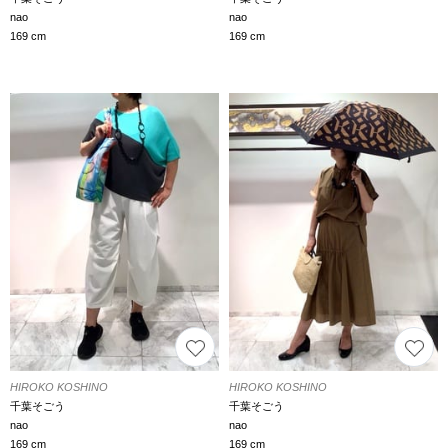
nao
nao
169 cm
169 cm
HIROKO KOSHINO
HIROKO KOSHINO
千葉そごう
千葉そごう
nao
nao
169 cm
169 cm