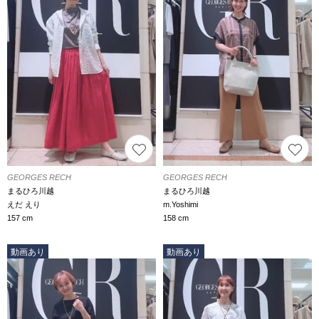
GEORGES RECH
GEORGES RECH
まるひろ川越
まるひろ川越
えだ えり
m.Yoshimi
157 cm
158 cm
動画あり
動画あり