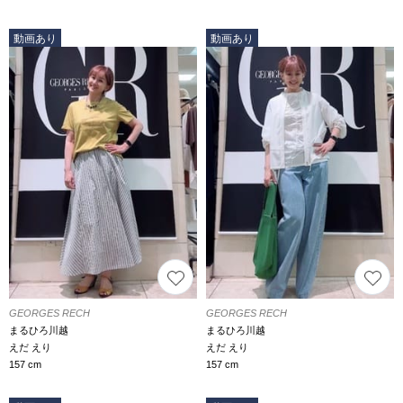
動画あり
動画あり
GEORGES RECH
GEORGES RECH
まるひろ川越
まるひろ川越
えだ えり
えだ えり
157 cm
157 cm