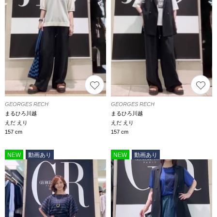
GEORGES RECH
GEORGES RECH
まるひろ川越
まるひろ川越
えだ えり
えだ えり
157 cm
157 cm
NEW
動画あり
NEW
動画あり