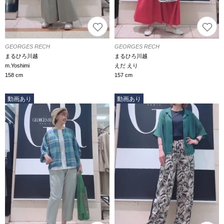
GEORGES RECH
GEORGES RECH
まるひろ川越
まるひろ川越
m.Yoshimi
えだ えり
158 cm
157 cm
動画あり
動画あり