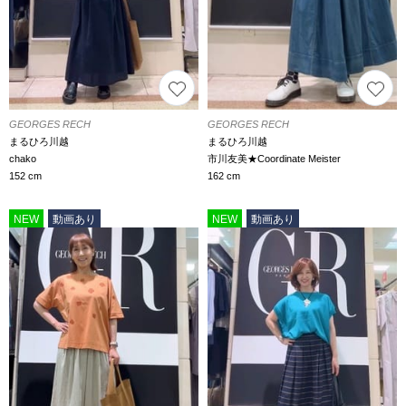
GEORGES RECH
GEORGES RECH
まるひろ川越
まるひろ川越
chako
市川友美★Coordinate Meister
152 cm
162 cm
NEW
動画あり
NEW
動画あり