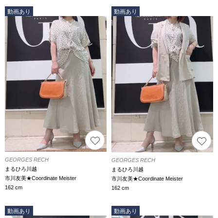
動画あり
動画あり
GEORGES RECH
GEORGES RECH
まるひろ川越
まるひろ川越
市川友美★Coordinate Meister
市川友美★Coordinate Meister
162 cm
162 cm
動画あり
動画あり