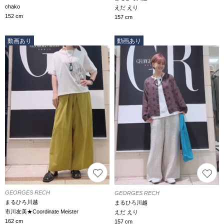
chako
えだ えり
152 cm
157 cm
動画あり
動画あり
GEORGES RECH
GEORGES RECH
まるひろ川越
まるひろ川越
市川友美★Coordinate Meister
えだ えり
162 cm
157 cm