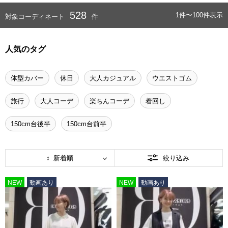
528
1件〜100件表示
対象コーディネート
件
人気のタグ
体型カバー
休日
大人カジュアル
ウエストゴム
旅行
大人コーデ
楽ちんコーデ
着回し
150cm台後半
150cm台前半
新着順
絞り込み
NEW
動画あり
NEW
動画あり