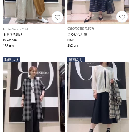
GEORGES RECH
GEORGES RECH
まるひろ川越
まるひろ川越
chako
m.Yoshimi
152 cm
158 cm
動画あり
動画あり