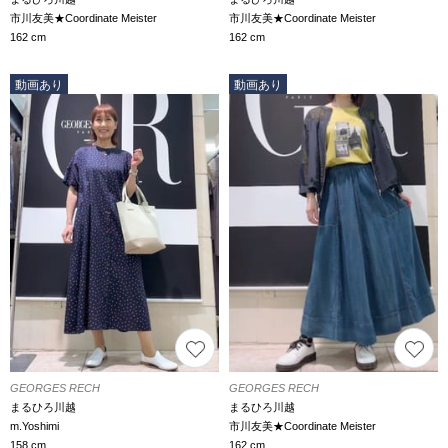
市川友美★Coordinate Meister
市川友美★Coordinate Meister
162 cm
162 cm
動画あり
動画あり
GEORGES RECH
GEORGES RECH
まるひろ川越
まるひろ川越
m.Yoshimi
市川友美★Coordinate Meister
158 cm
162 cm