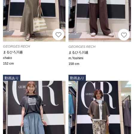
GEORGES RECH
GEORGES RECH
まるひろ川越
まるひろ川越
chako
m.Yoshimi
152 cm
158 cm
動画あり
動画あり