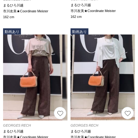
まるひろ川越
まるひろ川越
市川友美★Coordinate Meister
市川友美★Coordinate Meister
162 cm
162 cm
動画あり
動画あり
GEORGES RECH
GEORGES RECH
まるひろ川越
まるひろ川越
市川友美★Coordinate Meister
市川友美★Coordinate Meister