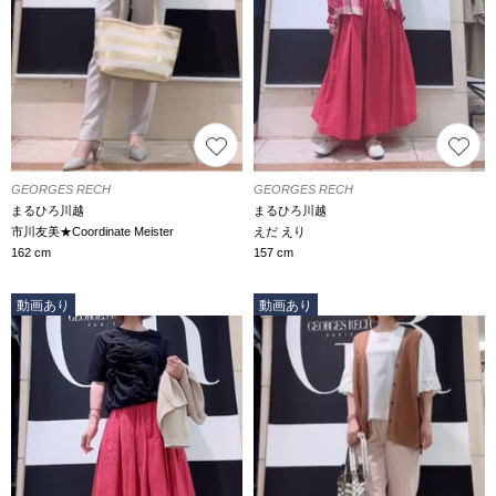
GEORGES RECH
GEORGES RECH
まるひろ川越
まるひろ川越
市川友美★Coordinate Meister
えだ えり
162 cm
157 cm
動画あり
動画あり